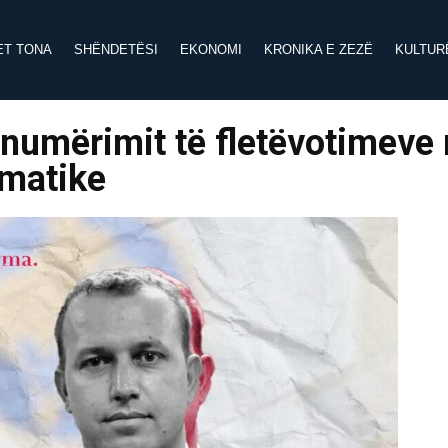
ET TONA
SHËNDETËSI
EKONOMI
KRONIKA E ZEZË
KULTUR
 i numërimit të fletëvotimeve
omatike