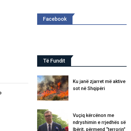
Facebook
Të Fundit
Ku janë zjarret më aktive
sot në Shqipëri
e
Vuçiq kërcënon me
ndryshimin e rrjedhës së
Ibërit, përmend “terrorin”