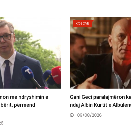
OSOVË
KOSOVË
i Geci paralajmëron kallëzim penal
CNN: Kërkohet rr
j Albin Kurtit e Albulena…
përballet me zgje
9/08/2026
09/08/2026