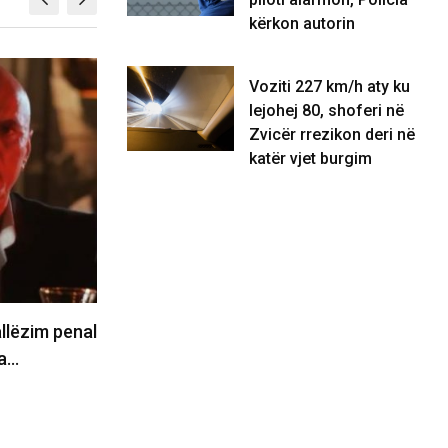
kërkon autorin
KOSOVË
Voziti 227 km/h aty ku
lejohej 80, shoferi në
Zvicër rrezikon deri në
katër vjet burgim
ugëdalje, Trump
Lëshoi laser drejt aeroplanit mb
dhje të vështira për…
Shtime, piloti alarmon, Policia
kërkon…
09/08/2026