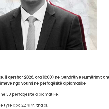
jte, 11 qershor 2026, ora 16:00) në Qendrën e Numërimit dh
otimeve nga votimi në përfaqësitë diplomatike.
r në 30 përfaqësitë diplomatike.
 tyre apo 22,414”, tha ai.