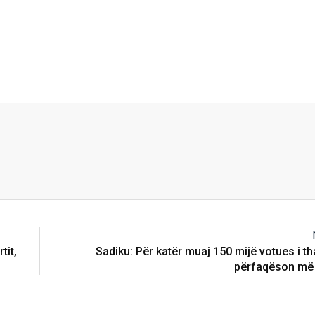
tit,
Sadiku: Për katër muaj 150 mijë votues i th
përfaqëson më 