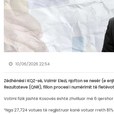
10/06/2026 22:54
Zëdhënësi i KQZ-së, Valmir Elezi, njofton se nesër (e en
Rezultateve (QNR), fillon procesi i numërimit të fletëv
Votimi fizik jashtë Kosovës është zhvilluar më 6 qersho
“Nga 27,724 votues të regjistruar kanë votuar rreth 81% e