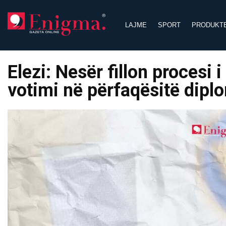
Skip
to
LAJME
SPORT
PRODUKT
content
Elezi: Nesër fillon procesi
votimi në përfaqësitë dipl