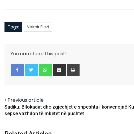
Tags:
Valmir Elezi
You can share this post!
Whatsapp
Share
Print
via
Email
Facebook
Twitter
Previous article
Sadiku: Bllokadat dhe zgjedhjet e shpeshta i konvenojnë Kur
sepse vazhdon të mbetet në pushtet
Related Articles