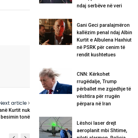
ndaj serbëve në veri
Gani Geci paralajmëron
kallëzim penal ndaj Albin
Kurtit e Albulena Haxhiut
në PSRK për cenim të
rendit kushtetues
CNN: Kërkohet
rrugëdalje, Trump
përballet me zgjedhje të
vështira për rrugën
Next article
përpara në Iran
anë Kurtit nuk
besimin tonë
Lëshoi laser drejt
aeroplanit mbi Shtime,
piloti alarmon, Policia