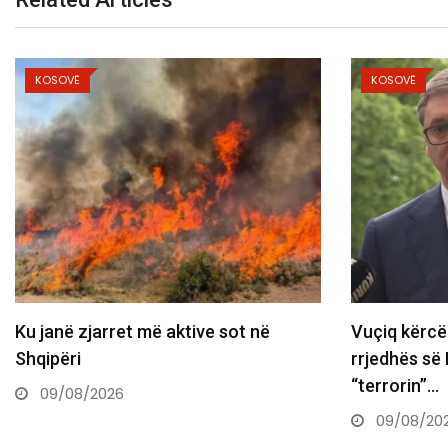
KOSOVË
K
ë
Vuçiq kërcënon me ndryshimin e
Gan
rrjedhës së Ibërit, përmend
nda
“terrorin”…
0
09/08/2026