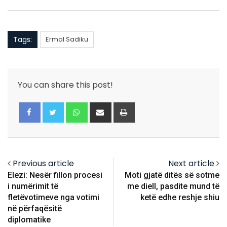
Tags:
Ermal Sadiku
You can share this post!
Whatsapp
Share
Print
via
Email
Previous article
Next article
Elezi: Nesër fillon procesi
Moti gjatë ditës së sotme
i numërimit të
me diell, pasdite mund të
fletëvotimeve nga votimi
ketë edhe reshje shiu
në përfaqësitë
diplomatike