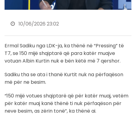
10/06/2026 23:02
Ermal Sadiku nga LDK-ja, ka thënë në “Pressing” të
T7, se 150 mijë shqiptarë që para katër muajve
votuan Albin Kurtin nuk e bën këtë më 7 qershor.
Sadiku tha se ata i thanë Kurtit nuk na përfaqëson
më për ne besim.
“150 mijë votues shqiptarë që për katër muaj, vetëm
për katër muaj kanë thënë ti nuk përfaqëson për
neve besim, as zërin tonë”, ka thënë ai.