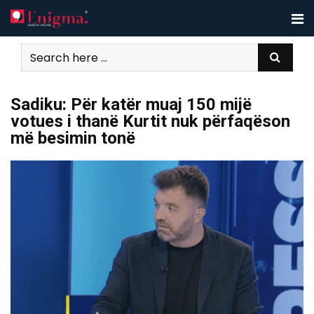
Skip
to
content
Sadiku: Për katër muaj 150 mijë
votues i thanë Kurtit nuk përfaqëson
më besimin tonë