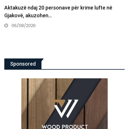
“Kosova nuk ka kohë për të humbur” – OVL UÇK…
06/08/2026
Sponsored