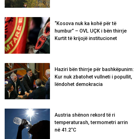
“Kosova nuk ka kohë për të
humbur” – OVL UÇK i bën thirrje
Kurtit të krijojë institucionet
Haziri bën thirrje për bashkëpunim:
Kur nuk zbatohet vullneti i popullit,
lëndohet demokracia
Austria shënon rekord të ri
temperaturash, termometri arrin
në 41.2°C