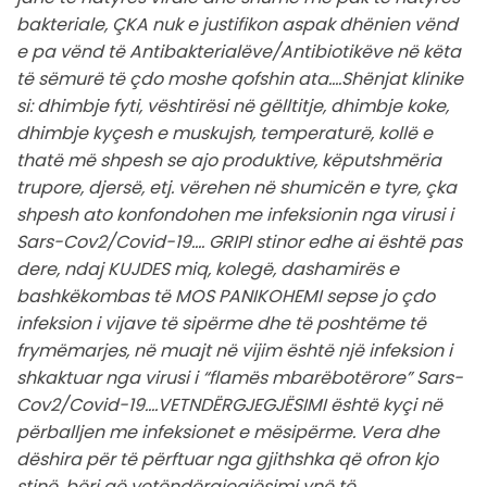
bakteriale, ÇKA nuk e justifikon aspak dhënien vënd
e pa vënd të Antibakterialëve/Antibiotikëve në këta
të sëmurë të çdo moshe qofshin ata….Shënjat klinike
si: dhimbje fyti, vështirësi në gëlltitje, dhimbje koke,
dhimbje kyçesh e muskujsh, temperaturë, kollë e
thatë më shpesh se ajo produktive, këputshmëria
trupore, djersë, etj. vërehen në shumicën e tyre, çka
shpesh ato konfondohen me infeksionin nga virusi i
Sars-Cov2/Covid-19…. GRIPI stinor edhe ai është pas
dere, ndaj KUJDES miq, kolegë, dashamirës e
bashkëkombas të MOS PANIKOHEMI sepse jo çdo
infeksion i vijave të sipërme dhe të poshtëme të
frymëmarjes, në muajt në vijim është një infeksion i
shkaktuar nga virusi i “flamës mbarëbotërore” Sars-
Cov2/Covid-19….VETNDËRGJEGJËSIMI është kyçi në
përballjen me infeksionet e mësipërme. Vera dhe
dëshira për të përftuar nga gjithshka që ofron kjo
stinë, bëri që vetëndërgjegjësimi ynë të