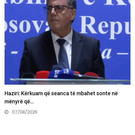
Gruda paralajmëron ndryshime te PDK-ja: Prej nesër
do të ndërtojmë…
07/08/2026