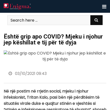
Skip
to
content
Është grip apo COVID? Mjeku i njohur
jep këshillat e tij për të dyja
03/10/2021 09:43
Në një postim në rrjetin social, mjeku i njohur
infeksionist, Tritan Kalo, pasi bën një përditësim të
situatës virale duke e quajtur stinën e vjeshtës si
“stinën e infeksioneve respiratore të shumta”, shpreh