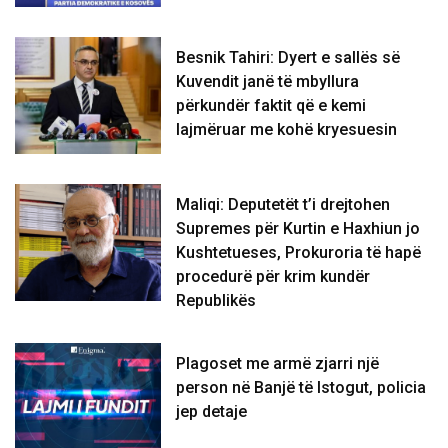
Besnik Tahiri: Dyert e sallës së
Kuvendit janë të mbyllura
përkundër faktit që e kemi
lajmëruar me kohë kryesuesin
Maliqi: Deputetët t’i drejtohen
Supremes për Kurtin e Haxhiun jo
Kushtetueses, Prokuroria të hapë
procedurë për krim kundër
Republikës
Plagoset me armë zjarri një
person në Banjë të Istogut, policia
jep detaje