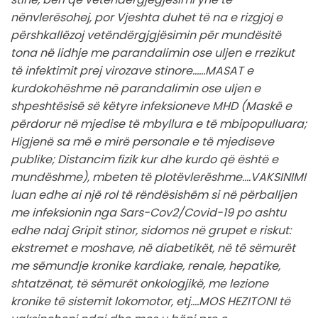
nënvlerësohej, por Vjeshta duhet të na e rizgjoj e
përshkallëzoj vetëndërgjgjësimin për mundësitë
tona në lidhje me parandalimin ose uljen e rrezikut
të infektimit prej virozave stinore……MASAT e
kurdokohëshme në parandalimin ose uljen e
shpeshtësisë së këtyre infeksioneve MHD (Maskë e
përdorur në mjedise të mbyllura e të mbipopulluara;
Higjenë sa më e mirë personale e të mjediseve
publike; Distancim fizik kur dhe kurdo që është e
mundëshme), mbeten të plotëvlerëshme….VAKSINIMI
luan edhe ai një rol të rëndësishëm si në përballjen
me infeksionin nga Sars-Cov2/Covid-19 po ashtu
edhe ndaj Gripit stinor, sidomos në grupet e riskut:
ekstremet e moshave, në diabetikët, në të sëmurët
me sëmundje kronike kardiake, renale, hepatike,
shtatzënat, të sëmurët onkologjikë, me lezione
kronike të sistemit lokomotor, etj….MOS HEZITONI të