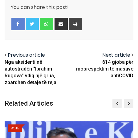
You can share this post!
Whatsapp
Share
Print
via
Email
Previous article
Next article
Nga aksidenti në
614 gjoba për
autostradën “Ibrahim
mosrespektim të masave
Rugova” vdiq një grua,
antiCOVID
zbardhen detaje të reja
Related Articles
BOTË