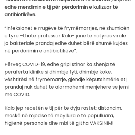
edhe mendimin e tij për përdorimin e kufizuar të
antibiotikëve.
“Infeksionet e rrugëve të frymëmarrjes, në shumicën
e tyre –thotë professor Kalo- janë të natyrës virale
jo bakteriale prandaj edhe duhet bërë shumë kujdes
në përdorimin e antibiotikëve”.
Përveç COVID-19, edhe gripi stinor ka shenja të
përafërta klinike si dhimbje fyti, dhimbje koke,
vështirësi në frymëmarrje, gjendje këputshmërie etj
prandaj nuk duhet të alarmohemi menjëherë se jemi
me COVID.
Kalo jep recetën e tij për të dyja rastet: distancim,
maskë në mjedise të mbyllura e të populluara,
higjienë personale dhe mbi të gjitha VAKSINIM!