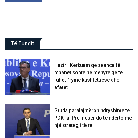
Të Fundit
Haziri: Kërkuam që seanca të
mbahet sonte në mënyrë që të
ruhet fryme kushtetuese dhe
afatet
Gruda paralajmëron ndryshime te
PDK-ja: Prej nesër do të ndërtojmë
një strategji të re