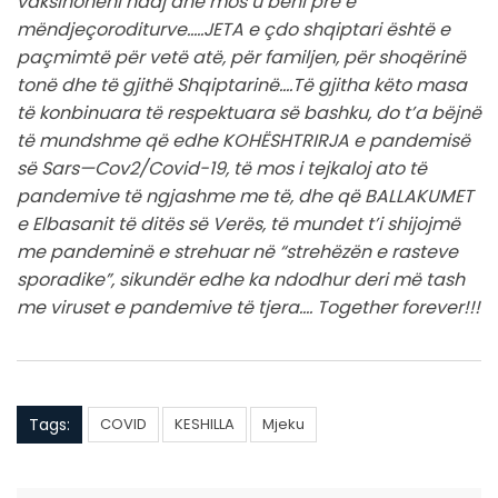
vaksinoheni ndaj dhe mos u bëni pre e
mëndjeçoroditurve…..JETA e çdo shqiptari është e
paçmimtë për vetë atë, për familjen, për shoqërinë
tonë dhe të gjithë Shqiptarinë….Të gjitha këto masa
të konbinuara të respektuara së bashku, do t’a bëjnë
të mundshme që edhe KOHËSHTRIRJA e pandemisë
së Sars—Cov2/Covid-19, të mos i tejkaloj ato të
pandemive të ngjashme me të, dhe që BALLAKUMET
e Elbasanit të ditës së Verës, të mundet t’i shijojmë
me pandeminë e strehuar në “strehëzën e rasteve
sporadike”, sikundër edhe ka ndodhur deri më tash
me viruset e pandemive të tjera…. Together forever!!!
Tags:
COVID
KESHILLA
Mjeku