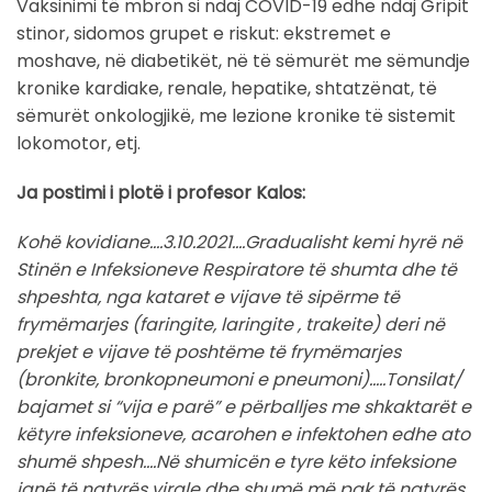
Vaksinimi të mbron si ndaj COVID-19 edhe ndaj Gripit
stinor, sidomos grupet e riskut: ekstremet e
moshave, në diabetikët, në të sëmurët me sëmundje
kronike kardiake, renale, hepatike, shtatzënat, të
sëmurët onkologjikë, me lezione kronike të sistemit
lokomotor, etj.
Ja postimi i plotë i profesor Kalos:
Kohë kovidiane….3.10.2021….Gradualisht kemi hyrë në
Stinën e Infeksioneve Respiratore të shumta dhe të
shpeshta, nga kataret e vijave të sipërme të
frymëmarjes (faringite, laringite , trakeite) deri në
prekjet e vijave të poshtëme të frymëmarjes
(bronkite, bronkopneumoni e pneumoni)…..Tonsilat/
bajamet si “vija e parë” e përballjes me shkaktarët e
këtyre infeksioneve, acarohen e infektohen edhe ato
shumë shpesh….Në shumicën e tyre këto infeksione
janë të natyrës virale dhe shumë më pak të natyrës