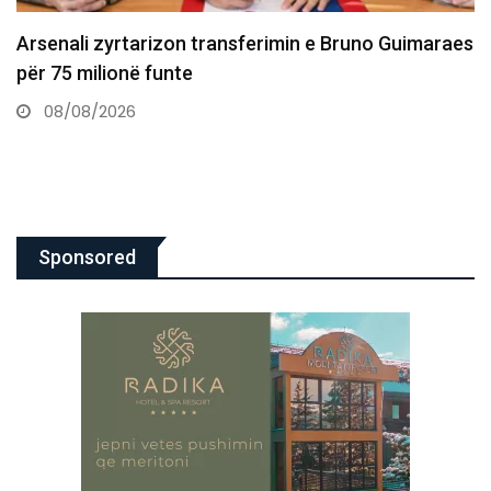
runo Guimaraes
Dështon transferimi i Asllanit te Leip
gjendjes shëndetësore
07/08/2026
Sponsored