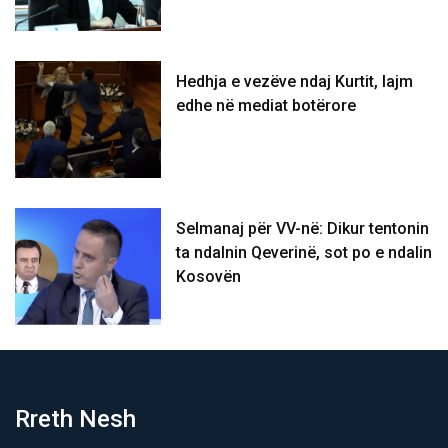
Hedhja e vezëve ndaj Kurtit, lajm
edhe në mediat botërore
Selmanaj për VV-në: Dikur tentonin
ta ndalnin Qeverinë, sot po e ndalin
Kosovën
Rreth Nesh