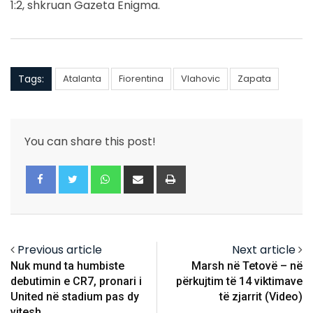
1:2, shkruan Gazeta Enigma.
Tags:
Atalanta
Fiorentina
Vlahovic
Zapata
You can share this post!
Whatsapp
Share
Print
via
Email
Previous article
Next article
Nuk mund ta humbiste
Marsh në Tetovë – në
debutimin e CR7, pronari i
përkujtim të 14 viktimave
United në stadium pas dy
të zjarrit (Video)
vitesh