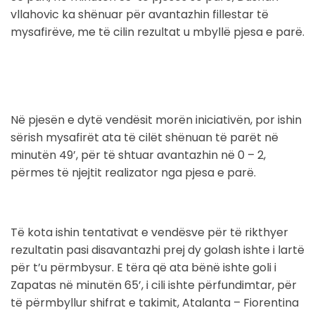
vllahovic ka shënuar për avantazhin fillestar të
mysafirëve, me të cilin rezultat u mbyllë pjesa e parë.
Në pjesën e dytë vendësit morën iniciativën, por ishin
sërish mysafirët ata të cilët shënuan të parët në
minutën 49’, për të shtuar avantazhin në 0 – 2,
përmes të njejtit realizator nga pjesa e parë.
Të kota ishin tentativat e vendësve për të rikthyer
rezultatin pasi disavantazhi prej dy golash ishte i lartë
për t’u përmbysur. E tëra që ata bënë ishte goli i
Zapatas në minutën 65’, i cili ishte përfundimtar, për
të përmbyllur shifrat e takimit, Atalanta – Fiorentina