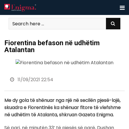
Skip
to
content
Fiorentina befason në udhëtim
Atalantan
11/09/2021 22:54
Me dy gola të shënuar nga një në secilën pjesë-lojë,
skuadra e Fiorentinës ka shënuar fitore të vlefshme
në udhëtim të Atalanta, shkruan Gazeta Enigma.
Së pari, në minutën 33’ të pjesës së parë, Dushan