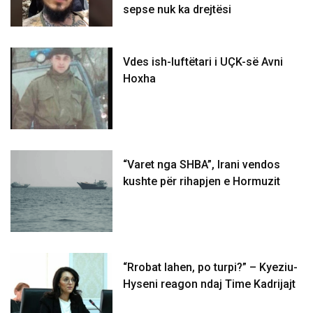
sepse nuk ka drejtësi
Vdes ish-luftëtari i UÇK-së Avni
Hoxha
“Varet nga SHBA”, Irani vendos
kushte për rihapjen e Hormuzit
“Rrobat lahen, po turpi?” – Kyeziu-
Hyseni reagon ndaj Time Kadrijajt