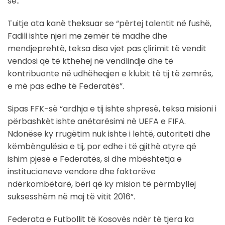
së..
Tuitje ata kanë theksuar se “përtej talentit në fushë,
Fadili ishte njeri me zemër të madhe dhe
mendjeprehtë, teksa disa vjet pas çlirimit të vendit
vendosi që të kthehej në vendlindje dhe të
kontribuonte në udhëheqjen e klubit të tij të zemrës,
e më pas edhe të Federatës”.
Sipas FFK-së “ardhja e tij ishte shpresë, teksa misioni i
përbashkët ishte anëtarësimi në UEFA e FIFA.
Ndonëse ky rrugëtim nuk ishte i lehtë, autoriteti dhe
këmbëngulësia e tij, por edhe i të gjithë atyre që
ishim pjesë e Federatës, si dhe mbështetja e
institucioneve vendore dhe faktorëve
ndërkombëtarë, bëri që ky mision të përmbyllej
suksesshëm në maj të vitit 2016”.
Federata e Futbollit të Kosovës ndër të tjera ka