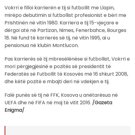
Vokrri e filloi karrierën e tij si futbollit me Llapin,
mirëpo debutimin si futbollist profesionist e bëri me
Prishtinën në vitin 1980. Karriera e tij 15-vjeçare e
dërgoi atë në Partizan, Nimes, Fenerbahce, Bourges
18. Në fund të karrierës së tij, në vitin 1995, ai u
pensionua në klubin Montlucon.
Pas karrierës së tij mbresëlënëse si futbollist, Vokrri e
mori përgjegjësinë e pozitës së presidentit të
Federatës së Futbollit të Kosovës më 16 shkurt 2008,
dhe këtë pozitë e mbajti deri në vdekjen e tij.
Falë punës së tij në FFK, Kosova u anëtarësua në
UEFA dhe në FIFA në maj të vitit 2016.
/Gazeta
Enigma/