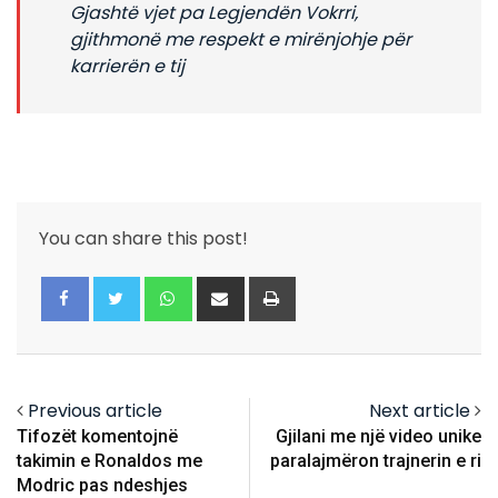
Gjashtë vjet pa Legjendën Vokrri,
gjithmonë me respekt e mirënjohje për
karrierën e tij
You can share this post!
Whatsapp
Share
Print
via
Email
Previous article
Next article
Tifozët komentojnë
Gjilani me një video unike
takimin e Ronaldos me
paralajmëron trajnerin e ri
Modric pas ndeshjes