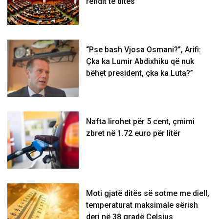
rendit të ditës
“Pse bash Vjosa Osmani?”, Arifi:
Çka ka Lumir Abdixhiku që nuk
bëhet president, çka ka Luta?”
Nafta lirohet për 5 cent, çmimi
zbret në 1.72 euro për litër
Moti gjatë ditës së sotme me diell,
temperaturat maksimale sërish
deri në 38 gradë Celsius