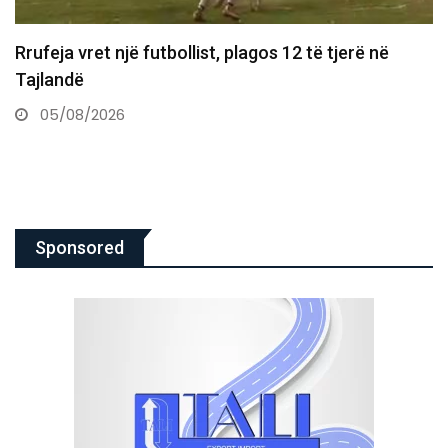
Zhegrova shënon eurogol ndaj Chelseas
05/08/2026
Sponsored