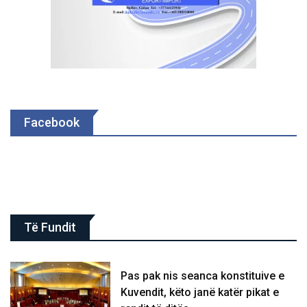
Facebook
Të Fundit
Pas pak nis seanca konstituive e
Kuvendit, këto janë katër pikat e