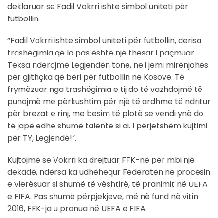
deklaruar se Fadil Vokrri ishte simbol uniteti për
futbollin.
“Fadil Vokrri ishte simbol uniteti për futbollin, derisa
trashëgimia që la pas është një thesar i paçmuar.
Teksa nderojmë Legjendën tonë, ne i jemi mirënjohës
për gjithçka që bëri për futbollin në Kosovë. Të
frymëzuar nga trashëgimia e tij do të vazhdojmë të
punojmë me përkushtim për një të ardhme të ndritur
për brezat e rinj, me besim të plotë se vendi ynë do
të japë edhe shumë talente si ai. I përjetshëm kujtimi
për TY, Legjendë!”.
Kujtojmë se Vokrri ka drejtuar FFK-në për mbi një
dekadë, ndërsa ka udhëhequr Federatën në procesin
e vlerësuar si shumë të vështirë, të pranimit në UEFA
e FIFA. Pas shumë përpjekjeve, më në fund në vitin
2016, FFK-ja u pranua në UEFA e FIFA.