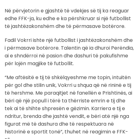
Në përvjetorin e gjashtë të vdekjes së tij ka reaguar
edhe FFK-ja, ku edhe e ka përshkruar si një futbollist
të jashtëzakonshëm dhe të përmasave botërore.
Fadil Vokrri ishte një futbollist i jashtëzakonshëm dhe
i përmasave botërore. Talentin që ia dhuroi Perëndia,
ai e shndërroi në pasion dhe dashuri të pakufishme
për lojën magjike të futbollit.
“Me aftësitë e tij të shkëlqyeshme me topin, intuitën
për gol dhe stilin unik, Vokrri u shqua që në rininë e tij
të hershme. Me paraqitjet në fanellën e Prishtinës, ai
bëri që një popull i tërë ta thërriste emrin e tij dhe
tek ai të shihte shpresën e gëzimin. Karriera e tij e
ndritur, brenda dhe jashtë vendit, e bëri atë një nga
figurat më të dashura dhe të respektuara në
historinë e sportit tonë”, thuhet në reagimin e FFK-