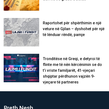
Raportohet për shpërthimin e një
veture në Gjilan – dyshohet për një
të lënduar rëndë, pamje
Tronditëse në Greqi, e detyroi të
flinte me të nën kërcënimin se do
t’i vriste familjarët, 41-vjeçari
shqiptar përdhunon vajzën 9-
vjeçare të partneres
Rreth Nesh