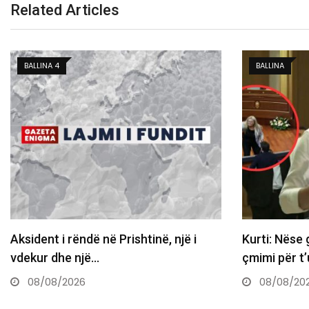
Related Articles
BALLINA
, një i
Kurti: Nëse gjuajtja me vezë është
çmimi për t’u ulur…
08/08/2026