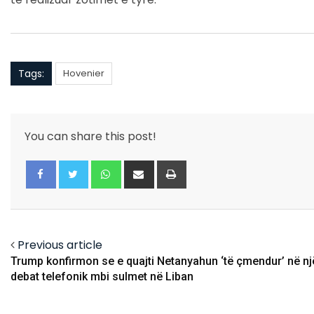
Tags:
Hovenier
You can share this post!
Whatsapp
Share
Print
via
Email
Facebook
Twitter
Previous article
Trump konfirmon se e quajti Netanyahun ‘të çmendur’ në nj
debat telefonik mbi sulmet në Liban