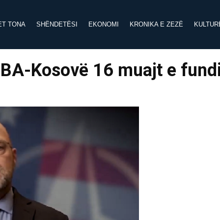
ET TONA
SHËNDETËSI
EKONOMI
KRONIKA E ZEZË
KULTUR
BA-Kosovë 16 muajt e fundi
e