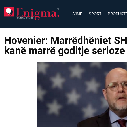
Skip
to
LAJME
SPORT
PRODUKT
content
Hovenier: Marrëdhëniet SH
kanë marrë goditje serioz