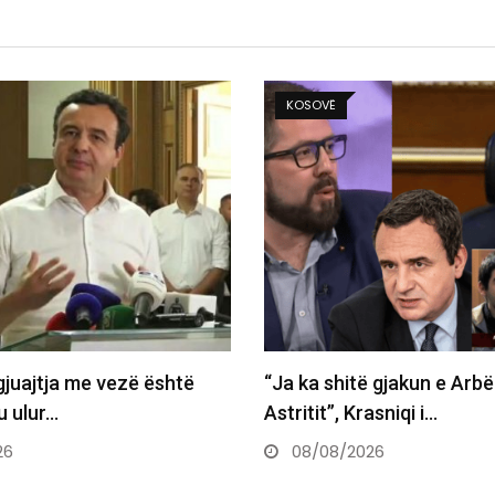
KOSOVË
BALLINA
“Ja ka shitë gjakun e Arbënorit e
Kurti në konf
Astritit”, Krasniqi i…
sqarohet se p
08/08/2026
08/08/2026