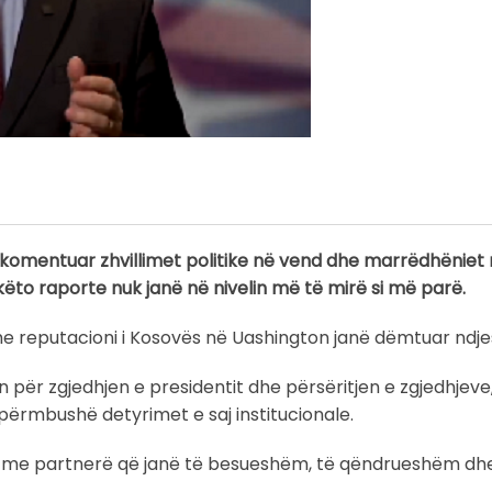
 komentuar zhvillimet politike në vend dhe marrëdhëniet
to raporte nuk janë në nivelin më të mirë si më parë.
 dhe reputacioni i Kosovës në Uashington janë dëmtuar ndj
min për zgjedhjen e presidentit dhe përsëritjen e zgjedhjeve
 përmbushë detyrimet e saj institucionale.
 me partnerë që janë të besueshëm, të qëndrueshëm dhe