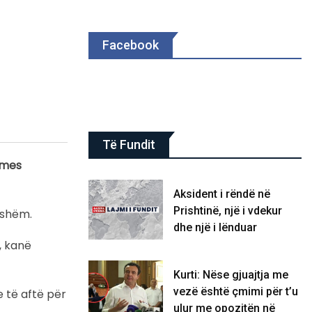
Facebook
Të Fundit
 mes
Aksident i rëndë në
Prishtinë, një i vdekur
eshëm.
dhe një i lënduar
, kanë
Kurti: Nëse gjuajtja me
vezë është çmimi për t’u
 të aftë për
ulur me opozitën në