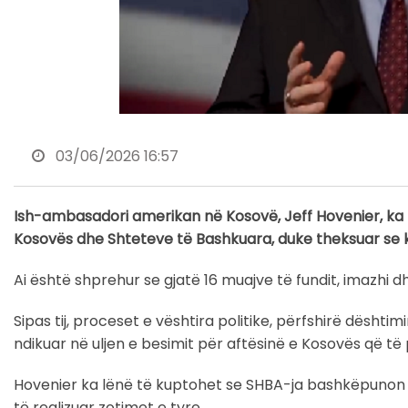
03/06/2026 16:57
Ish-ambasadori amerikan në Kosovë, Jeff Hovenier, ka
Kosovës dhe Shteteve të Bashkuara, duke theksuar se kë
Ai është shprehur se gjatë 16 muajve të fundit, imazhi
Sipas tij, proceset e vështira politike, përfshirë dështi
ndikuar në uljen e besimit për aftësinë e Kosovës që të
Hovenier ka lënë të kuptohet se SHBA-ja bashkëpunon
të realizuar zotimet e tyre.