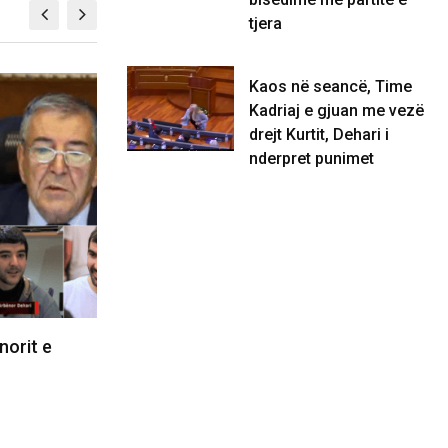
tjera
Kaos në seancë, Time
KOSOVË
Kadriaj e gjuan me vezë
drejt Kurtit, Dehari i
nderpret punimet
erencë pa setër,
Kurti nuk propozon
se s’propozoi përsëri…
kryeparlamentarin, kërkon
shtesë për bisedime me…
08/08/2026