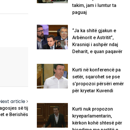
takim, jam i lumtur ta
paguaj
“Ja ka shitë gjakun e
Arbënorit e Astritit”,
Krasniqi i ashpër ndaj
Deharit, e quan paqavër
Kurti në konferencë pa
setër, sqarohet se pse
s’propozoi përsëri emër
për kryetar Kuvendi
Next article
agosjes së tij
Kurti nuk propozon
et e Berishës
kryeparlamentarin,
kërkon kohë shtesë për
bisedime me partitë e