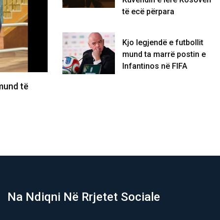
të ecë përpara
Kjo legjendë e futbollit
mund ta marrë postin e
Infantinos në FIFA
taku: Albin, mjaft, konstituoje
Ministri i Brendshëm i
n e lëre Kosovën të…
Droni me eksploziv në
/2026
06/08/2026
Na Ndiqni Në Rrjetet Sociale