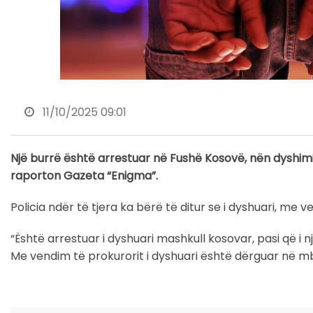
11/10/2025 09:01
Një burrë është arrestuar në Fushë Kosovë, nën dyshimin 
raporton Gazeta “Enigma”.
Policia ndër të tjera ka bërë të ditur se i dyshuari, me
“Është arrestuar i dyshuari mashkull kosovar, pasi që i nj
Me vendim të prokurorit i dyshuari është dërguar në mba