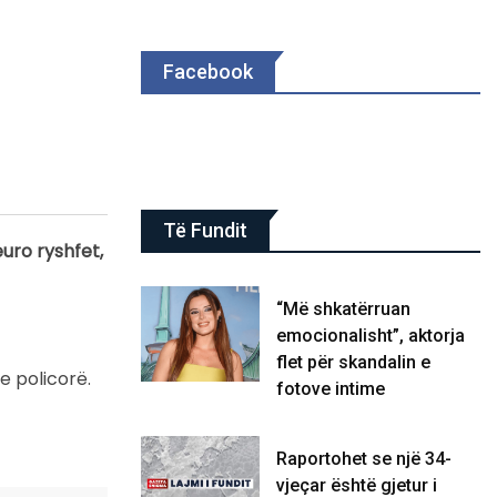
Facebook
Të Fundit
euro ryshfet,
“Më shkatërruan
emocionalisht”, aktorja
flet për skandalin e
e policorë.
fotove intime
Raportohet se një 34-
vjeçar është gjetur i