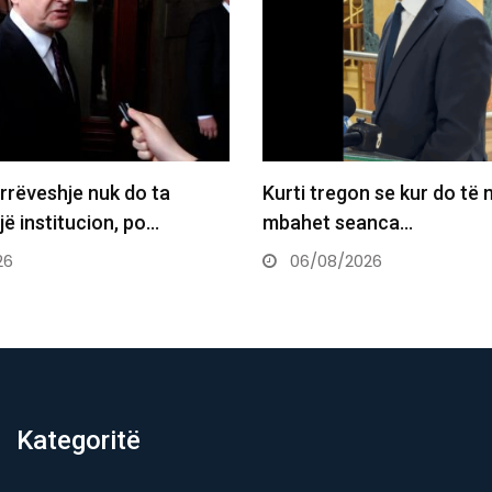
Kurti tregon se kur do të mund të
Vlora Çi
mbahet seanca…
Kuvendi
06/08/2026
06/08
Kategoritë