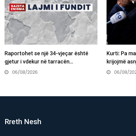
vjeçar është
Kurti: Pa marrëveshje nuk do ta
racën…
krijojmë asnjë institucion, po…
06/08/2026
Rreth Nesh