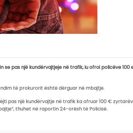
se pas një kundërvajtjeje në trafik, iu ofroi policëve 100 
 vendim të prokurorit është dërguar në mbajtje.
ëjti pas një kundërvajtje në trafik ka ofruar 100 € zyrtarëv
jtje”, thuhet në raportin 24-orësh të Policisë.