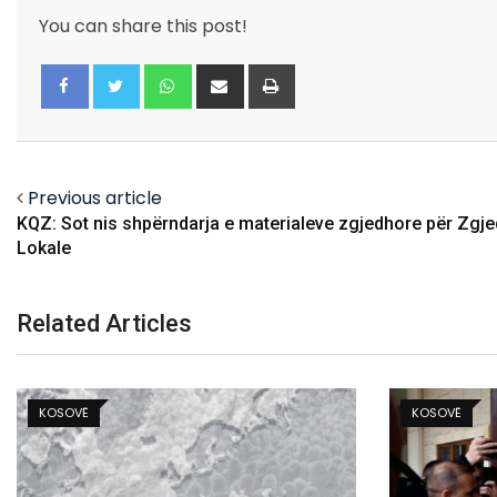
You can share this post!
Whatsapp
Share
Print
via
Email
Facebook
Twitter
Previous article
KQZ: Sot nis shpërndarja e materialeve zgjedhore për Zgje
Lokale
Related Articles
KOSOVË