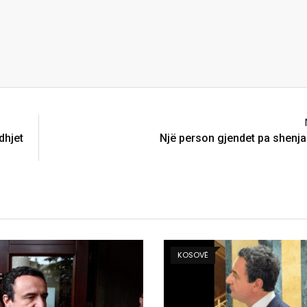
dhjet
Një person gjendet pa shenja 
KOSOVË
KOSOVË