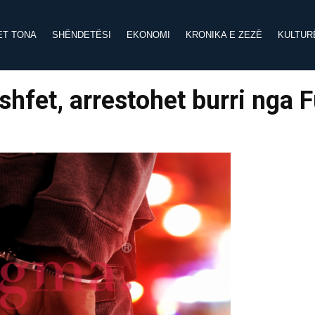
ET TONA
SHËNDETËSI
EKONOMI
KRONIKA E ZEZË
KULTUR
yshfet, arrestohet burri nga 