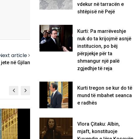
vdekur në tarracën e
shtëpisë në Pejë
Kurti: Pa marrëveshje
nuk do ta krijojmë asnjë
institucion, po bëj
përpjekje për ta
Next article
shmangur një palë
jete në Gjilan
zgjedhje të reja
Kurti tregon se kur do të
mund të mbahet seanca
e radhës
BOTË
Vlora Çitaku: Albin,
mjaft, konstituoje
Kuvendin e lëre Kosovën