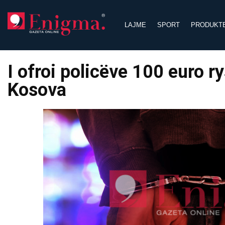
Skip
to
LAJME
SPORT
PRODUKT
content
I ofroi policëve 100 euro r
Kosova