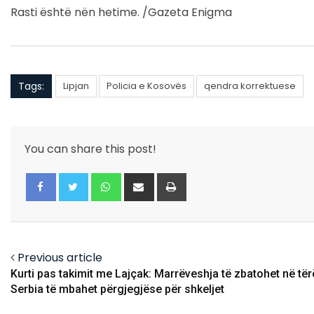
Rasti është nën hetime. /Gazeta Enigma
Tags:
Lipjan
Policia e Kosovës
qendra korrektuese
You can share this post!
Whatsapp
Share
Print
via
Email
Facebook
Twitter
Previous article
Kurti pas takimit me Lajçak: Marrëveshja të zbatohet në tër
Serbia të mbahet përgjegjëse për shkeljet