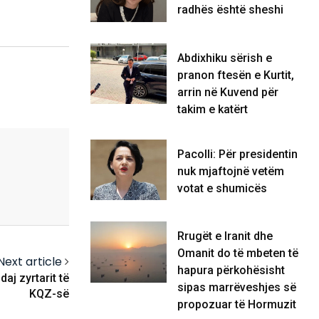
radhës është sheshi
Abdixhiku sërish e
pranon ftesën e Kurtit,
arrin në Kuvend për
takim e katërt
Pacolli: Për presidentin
nuk mjaftojnë vetëm
votat e shumicës
Rrugët e Iranit dhe
Omanit do të mbeten të
Next article
hapura përkohësisht
aj zyrtarit të
sipas marrëveshjes së
KQZ-së
propozuar të Hormuzit