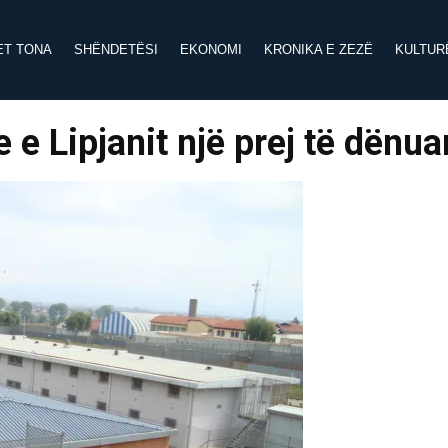
ET TONA
SHËNDETËSI
EKONOMI
KRONIKA E ZEZË
KULTUR
e Lipjanit një prej të dënua