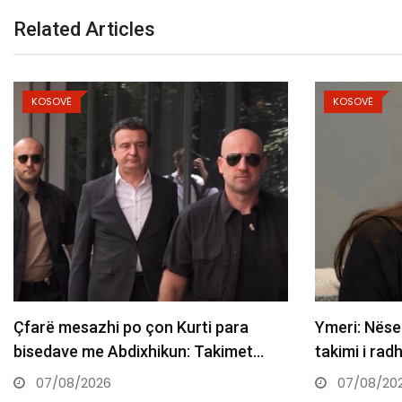
Related Articles
KOSOVË
KOSOVË
Çfarë mesazhi po çon Kurti para
Ymeri: Nëse
bisedave me Abdixhikun: Takimet…
takimi i ra
07/08/2026
07/08/20