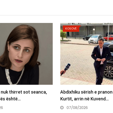
KOSOVË
 nuk thirret sot seanca,
Abdixhiku sërish e pranon
dhës është…
Kurtit, arrin në Kuvend…
26
07/08/2026