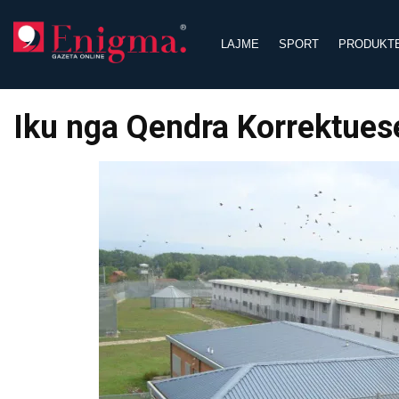
Skip
to
LAJME
SPORT
PRODUKT
content
Iku nga Qendra Korrektuese 