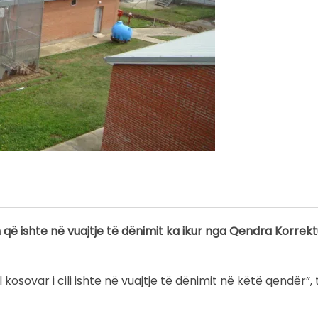
 që ishte në vuajtje të dënimit ka ikur nga Qendra Korrek
kosovar i cili ishte në vuajtje të dënimit në këtë qendër”,