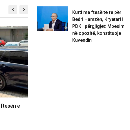
Kurti me ftesë të re për
Bedri Hamzën, Kryetari i
PDK i përgjigjet: Mbesim
KOSOVË
në opozitë, konstituoje
Kuvendin
 ftesën e
Pacolli: Për presidentin nuk mjaftojnë
vetëm votat e shumicës
07/08/2026