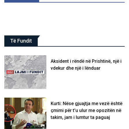
Të Fundit
Aksident i rëndë në Prishtinë, një i
vdekur dhe një i lënduar
Kurti: Nëse gjuajtja me vezë është
çmimi për t’u ulur me opozitën në
takim, jam i lumtur ta paguaj