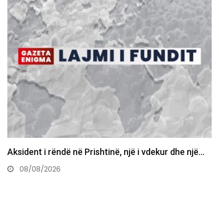
një…
Kurti: Nëse gjuajtja me vezë është çmimi për t’
ulur…
08/08/2026