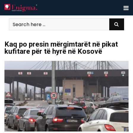
Skip
to
content
Kaq po presin mërgimtarët në pikat
kufitare për të hyrë në Kosovë