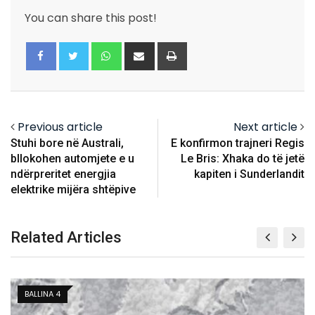
You can share this post!
Whatsapp
Share
Print
via
Email
Previous article
Next article
Stuhi bore në Australi,
E konfirmon trajneri Regis
bllokohen automjete e u
Le Bris: Xhaka do të jetë
ndërpreritet energjia
kapiten i Sunderlandit
elektrike mijëra shtëpive
Related Articles
BALLINA