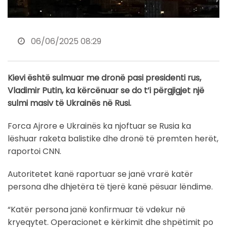
06/06/2025 08:29
Kievi është sulmuar me dronë pasi presidenti rus,
Vladimir Putin, ka kërcënuar se do t’i përgjigjet një
sulmi masiv të Ukrainës në Rusi.
Forca Ajrore e Ukrainës ka njoftuar se Rusia ka
lëshuar raketa balistike dhe dronë të premten herët,
raportoi CNN.
Autoritetet kanë raportuar se janë vrarë katër
persona dhe dhjetëra të tjerë kanë pësuar lëndime.
“Katër persona janë konfirmuar të vdekur në
kryeqytet. Operacionet e kërkimit dhe shpëtimit po