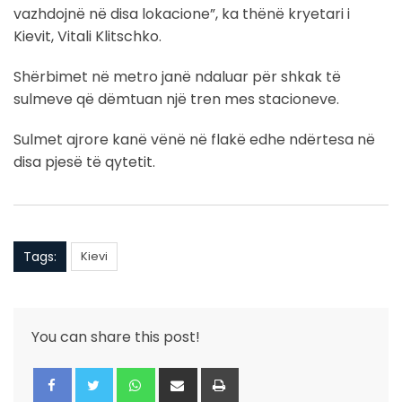
vazhdojnë në disa lokacione”, ka thënë kryetari i
Kievit, Vitali Klitschko.
Shërbimet në metro janë ndaluar për shkak të
sulmeve që dëmtuan një tren mes stacioneve.
Sulmet ajrore kanë vënë në flakë edhe ndërtesa në
disa pjesë të qytetit.
Tags:
Kievi
You can share this post!
Whatsapp
Share
Print
via