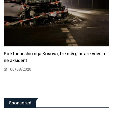
Policia konfirmon ekstradimin e Dukagjin Nikollajt
nga Spanja, i dyshuar…
06/08/2026
Sponsored