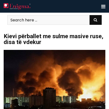
Skip
to
content
Kievi përballet me sulme masive ruse,
disa të vdekur