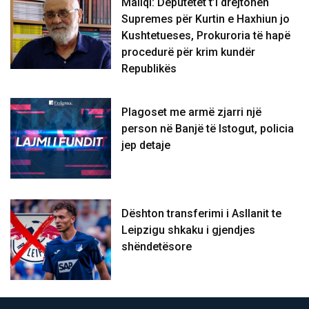
Maliqi: Deputetët t’i drejtohen
Supremes për Kurtin e Haxhiun jo
Kushtetueses, Prokuroria të hapë
procedurë për krim kundër
Republikës
Plagoset me armë zjarri një
person në Banjë të Istogut, policia
jep detaje
Dështon transferimi i Asllanit te
Leipzigu shkaku i gjendjes
shëndetësore