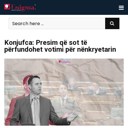
Skip
to
content
Konjufca: Presim që sot të
përfundohet votimi për nënkryetarin