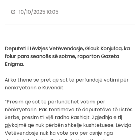
10/10/2025 10:05
Deputeti i Lëvizjes Vetëvendosje, Glauk Konjufca, ka
folur para seancës së sotme, raporton Gazeta
Enigma.
Ai ka thënë se pret që sot të përfundojë votimi për
nënkryetarin e Kuvendit.
“Presim që sot të përfundohet votimi për
nënkryetarin. Pas tentimeve të deputetëve të Listës
Serbe, presim t’i vijë radha Rashiqit. Zgjedhja e tij
gjykojmë që nuk përbën shkelje kushtetuese. Lëvizja
Vetëvendosje nuk ka votë pro për asnjë nga