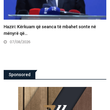
Gruda paralajmëron ndryshime te PDK-ja: Prej nesër
do të ndërtojmë…
07/08/2026
Sponsored