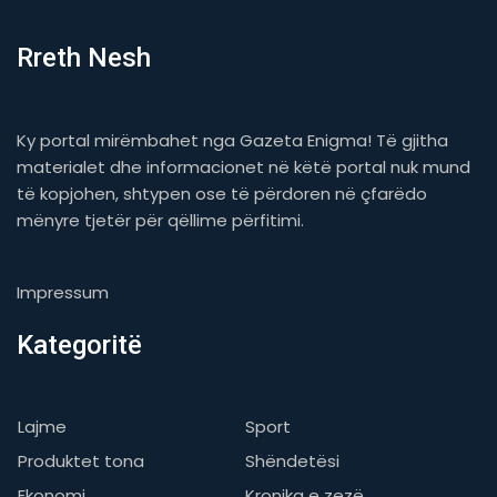
Rreth Nesh
Ky portal mirëmbahet nga Gazeta Enigma! Të gjitha
materialet dhe informacionet në këtë portal nuk mund
të kopjohen, shtypen ose të përdoren në çfarëdo
mënyre tjetër për qëllime përfitimi.
Impressum
Kategoritë
Lajme
Sport
Produktet tona
Shëndetësi
Ekonomi
Kronika e zezë