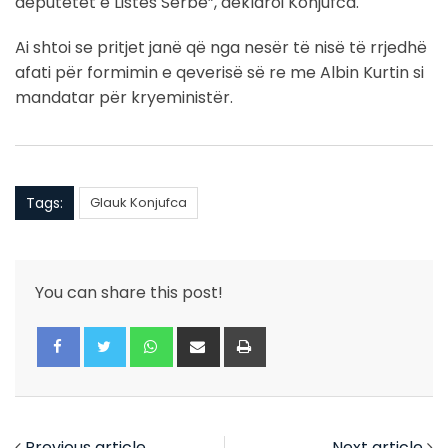
deputetët e Listës Serbe”, deklaroi Konjufca.
Ai shtoi se pritjet janë që nga nesër të nisë të rrjedhë
afati për formimin e qeverisë së re me Albin Kurtin si
mandatar për kryeministër.
Tags:
Glauk Konjufca
You can share this post!
Whatsapp
Share
Print
via
Email
Previous article
Next article