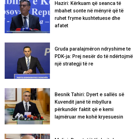
Haziri: Kërkuam që seanca të
mbahet sonte në mënyrë që të
ruhet fryme kushtetuese dhe
afatet
Gruda paralajmëron ndryshime te
PDK-ja: Prej nesër do të ndërtojmë
një strategji të re
Besnik Tahiri: Dyert e sallës së
Kuvendit janë të mbyllura
përkundër faktit që e kemi
lajmëruar me kohë kryesuesin