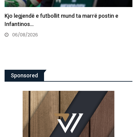
Basketbollistja transgjinore e synon WNBA-në:
Nëse më telefonojnë, nuk do…
06/08/2026
Sponsored