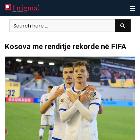
Skip
to
content
Kosova me renditje rekorde në FIFA