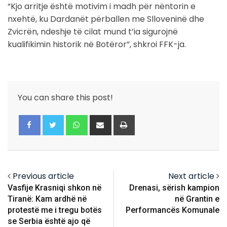
“Kjo arritje është motivim i madh për nëntorin e
nxehtë, ku Dardanët përballen me Slloveninë dhe
Zvicrën, ndeshje të cilat mund t’ia sigurojnë
kualifikimin historik në Botëror”, shkroi FFK-ja.
You can share this post!
Whatsapp
Share
Print
via
Email
Previous article
Next article
Vasfije Krasniqi shkon në
Drenasi, sërish kampion
Tiranë: Kam ardhë në
në Grantin e
protestë me i tregu botës
Performancës Komunale
se Serbia është ajo që