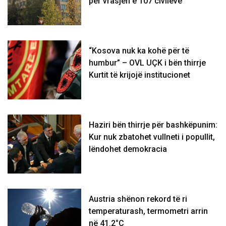
për vrasjen e 107 civilëve
“Kosova nuk ka kohë për të
humbur” – OVL UÇK i bën thirrje
Kurtit të krijojë institucionet
Haziri bën thirrje për bashkëpunim:
Kur nuk zbatohet vullneti i popullit,
lëndohet demokracia
Austria shënon rekord të ri
temperaturash, termometri arrin
në 41.2°C