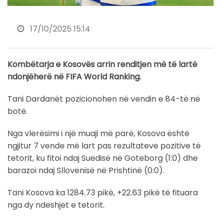
17/10/2025 15:14
Kombëtarja e Kosovës arrin renditjen më të lartë
ndonjëherë në FIFA World Ranking.
Tani Dardanët pozicionohen në vendin e 84-të në
botë.
Nga vlerësimi i një muaji më parë, Kosova është
ngjitur 7 vende më lart pas rezultateve pozitive të
tetorit, ku fitoi ndaj Suedisë në Goteborg (1:0) dhe
barazoi ndaj Sllovenisë në Prishtinë (0:0).
Tani Kosova ka 1284.73 pikë, +22.63 pikë të fituara
nga dy ndeshjet e tetorit.