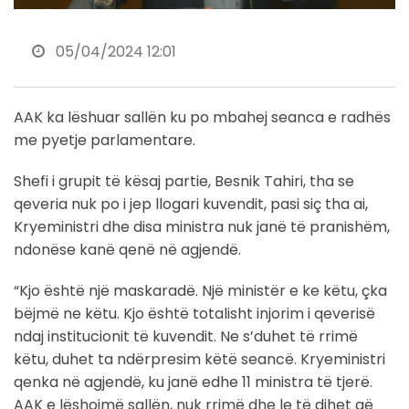
05/04/2024 12:01
AAK ka lëshuar sallën ku po mbahej seanca e radhës
me pyetje parlamentare.
Shefi i grupit të kësaj partie, Besnik Tahiri, tha se
qeveria nuk po i jep llogari kuvendit, pasi siç tha ai,
Kryeministri dhe disa ministra nuk janë të pranishëm,
ndonëse kanë qenë në agjendë.
“Kjo është një maskaradë. Një ministër e ke këtu, çka
bëjmë ne këtu. Kjo është totalisht injorim i qeverisë
ndaj institucionit të kuvendit. Ne s’duhet të rrimë
këtu, duhet ta ndërpresim këtë seancë. Kryeministri
qenka në agjendë, ku janë edhe 11 ministra të tjerë.
AAK e lëshojmë sallën, nuk rrimë dhe le të dihet që