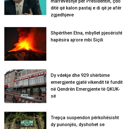
marrëveshje për Presidentin, çdo
ditë që kalon pastaj e di që je afër
zgjedhjeve
Shpërthen Etna, mbyllet pjesërisht
hapësira ajrore mbi Siçili
Dy vdekje dhe 929 shërbime
emergjente gjatë vikendit të fundit
në Qendrën Emergjente të QKUK-
së
Trepça suspendon përkohësisht
dy punonjës, dyshohet se