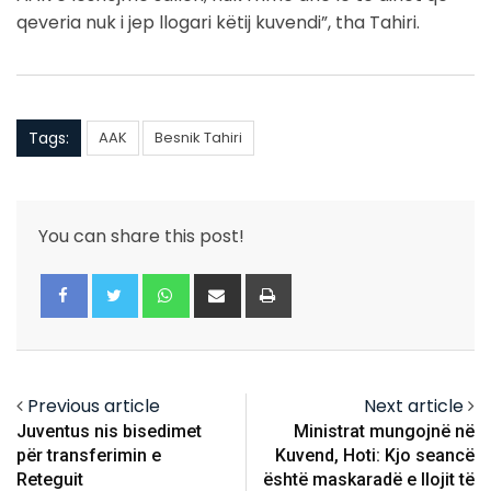
qeveria nuk i jep llogari këtij kuvendi”, tha Tahiri.
Tags:
AAK
Besnik Tahiri
You can share this post!
Whatsapp
Share
Print
via
Email
Previous article
Next article
Juventus nis bisedimet
Ministrat mungojnë në
për transferimin e
Kuvend, Hoti: Kjo seancë
Reteguit
është maskaradë e llojit të