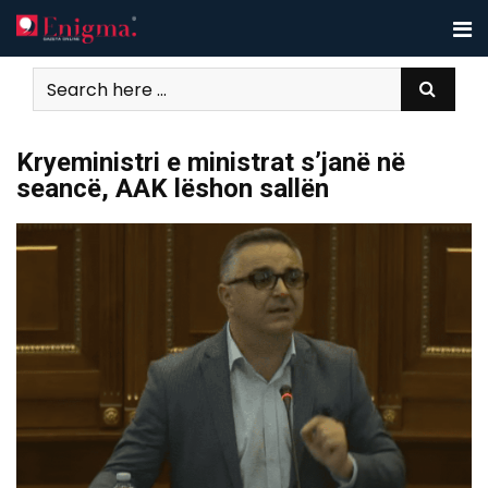
Skip
to
content
Kryeministri e ministrat s’janë në
seancë, AAK lëshon sallën