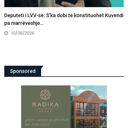
uvendi
Shpërthen Etna, mbyllet pjesërisht hapësira aj
mbi Siçili
10/08/2026
Sponsored