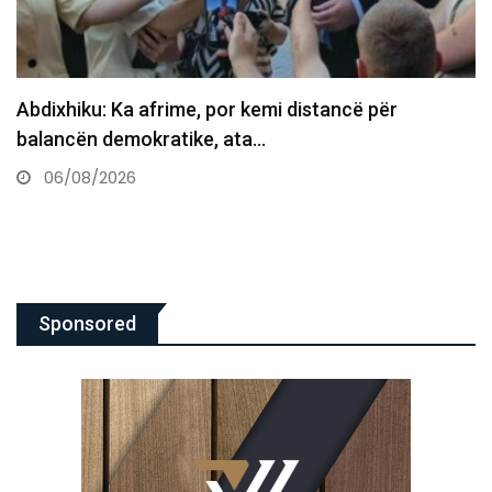
Balje: Mes meje dhe VV-së nuk ka besim, qëndrimet
e…
06/08/2026
Sponsored