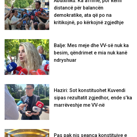
Abdixhiku: Ka afrime, por kemi
distancë për balancën
demokratike, ata që po na
kritikojnë, po kërkojnë zgjedhje
Balje: Mes meje dhe VV-së nuk ka
besim, qëndrimet e mia nuk kanë
ndryshuar
Haziri: Sot konstituohet Kuvendi
sipas rezultatit zgjedhor, ende s’ka
marrëveshje me VV-në
Pas pak nis seanca konstituive e