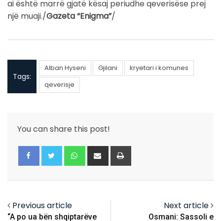
ai është marrë gjatë kësaj periudhe qeverisëse prej
një muaji./
Gazeta “Enigma”
/
Alban Hyseni
Gjilani
kryetari i komunes
Tags:
qeverisje
You can share this post!
Whatsapp
Share
Print
via
Email
Previous article
Next article
“A po ua bën shqiptarëve
Osmani: Sassoli e