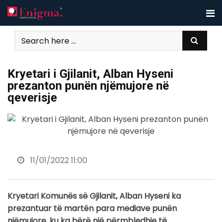
Skip
to
content
Kryetari i Gjilanit, Alban Hyseni
prezanton punën njëmujore në
qeverisje
11/01/2022 11:00
Kryetari Komunës së Gjilanit, Alban Hyseni ka
prezantuar të martën para mediave punën
njëmujore, ku ka bërë një përmbledhje të