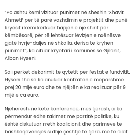
“Po ashtu kemi vizituar punimet në sheshin ‘Xhavit
Ahmeti’ për të parë vazhdimin e projektit dhe punë
kryesit i kemi kërkuar hapjen e një shirit për
këmbësorë, për të lehtësuar lëvizjen e nxënësve
gjatë hyrje-daljes në shkolla, derisa të kryhen
punimet”, ka cituar kryetari i komunës së Gjilanit,
Alban Hyseni.
Sa i përket dekorimit të qytetit për festat e fundvitit,
Hyseni tha se ka anuluar kontratën e mëparshme
prej 20 mijë euro dhe të njëjtën e ka realizuar për 9
mijë e ca euro.
Njëherësh, në këtë konferencë, mes tjerash, ai ka
përmendur edhe takimet me partitë politike, ku
është diskutuar rreth koalicionit dhe parimeve të
bashkëqeverisjes si dhje çështje të tjera, me të cilat