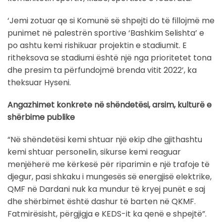
‘Jemi zotuar qe si Komunë së shpejti do të fillojmë me
punimet në palestrën sportive ‘Bashkim Selishta’ e
po ashtu kemi rishikuar projektin e stadiumit. E
ritheksova se stadiumi është një nga prioritetet tona
dhe presim ta përfundojmë brenda vitit 2022’, ka
theksuar Hyseni.
Angazhimet konkrete në shëndetësi, arsim, kulturë e
shërbime publike
“Në shëndetësi kemi shtuar një ekip dhe gjithashtu
kemi shtuar personelin, sikurse kemi reaguar
menjëherë me kërkesë për riparimin e një trafoje të
djegur, pasi shkaku i mungesës së energjisë elektrike,
QMF në Dardani nuk ka mundur të kryej punët e saj
dhe shërbimet është dashur të barten në QKMF.
Fatmirësisht, përgjigja e KEDS-it ka qenë e shpejtë”.