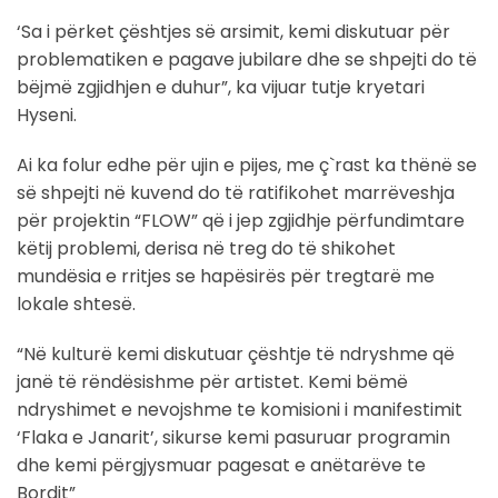
‘Sa i përket çështjes së arsimit, kemi diskutuar për
problematiken e pagave jubilare dhe se shpejti do të
bëjmë zgjidhjen e duhur”, ka vijuar tutje kryetari
Hyseni.
Ai ka folur edhe për ujin e pijes, me ç`rast ka thënë se
së shpejti në kuvend do të ratifikohet marrëveshja
për projektin “FLOW” që i jep zgjidhje përfundimtare
këtij problemi, derisa në treg do të shikohet
mundësia e rritjes se hapësirës për tregtarë me
lokale shtesë.
“Në kulturë kemi diskutuar çështje të ndryshme që
janë të rëndësishme për artistet. Kemi bëmë
ndryshimet e nevojshme te komisioni i manifestimit
‘Flaka e Janarit’, sikurse kemi pasuruar programin
dhe kemi përgjysmuar pagesat e anëtarëve te
Bordit”