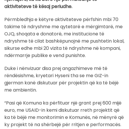
aktiviteteve të kësaj periudhe.
Përmbledhja e këtyre aktiviteteve përfshin mbi 70
takime të ndryshme me qytetarë e mërgimtarë, me
OJQ, shoqata e donatorë, me institucione të
ndryshme të cilat bashkëpunojnë me pushtetin lokal,
sikurse edhe mbi 20 vizita të ndryshme në kompani,
ndërmarrje publike e vend punishte.
Duke i nënvizuar disa prej angazhimeve më të
rëndësishme, kryetari Hyseni tha se me GIZ-in
gjerman kanë diskutuar për projektin që ka të bëjë
me ambientin.
“Pasi që Komuna ka përfituar një grant prej 600 mijë
euro, me USAID-in kemi diskutuar rreth projektit që
ka të bëjë me monitorimin e Komunës, në mënyrë që
ky projekt të na shërbejë për rritjen e performacës.