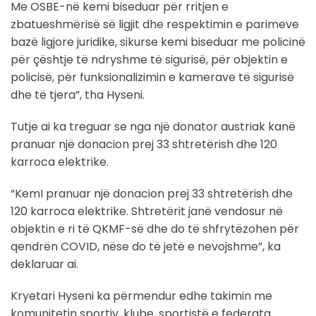
Me OSBE-në kemi biseduar për rritjen e
zbatueshmërisë së ligjit dhe respektimin e parimeve
bazë ligjore juridike, sikurse kemi biseduar me policinë
për çështje të ndryshme të sigurisë, për objektin e
policisë, për funksionalizimin e kamerave të sigurisë
dhe të tjera”, tha Hyseni.
Tutje ai ka treguar se nga një donator austriak kanë
pranuar një donacion prej 33 shtretërish dhe 120
karroca elektrike.
“KemI pranuar një donacion prej 33 shtretërish dhe
120 karroca elektrike. Shtretërit janë vendosur në
objektin e ri të QKMF-së dhe do të shfrytëzohen për
qendrën COVID, nëse do të jetë e nevojshme”, ka
deklaruar ai.
Kryetari Hyseni ka përmendur edhe takimin me
komunitetin sportiv, klube, sportistë e federata.