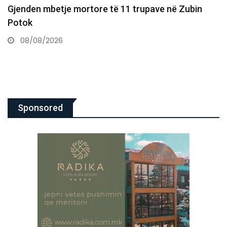
Pritje deri në një orë në disa pika kufitare, më…
08/08/2026
Sponsored