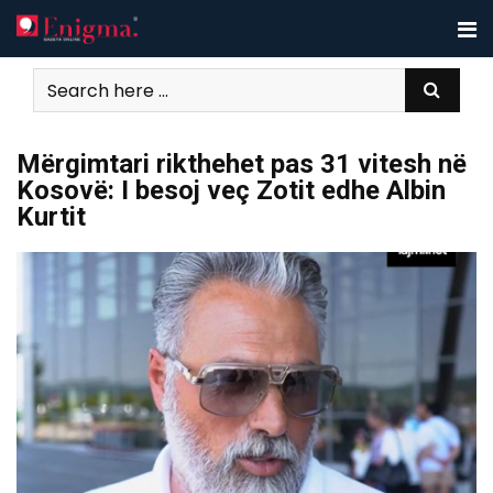
Skip
to
content
Mërgimtari rikthehet pas 31 vitesh në
Kosovë: I besoj veç Zotit edhe Albin
Kurtit