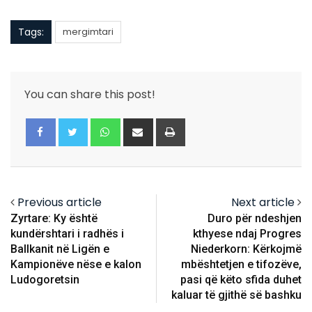
Tags:
mergimtari
You can share this post!
Whatsapp
Share
Print
via
Email
Previous article
Next article
Zyrtare: Ky është
Duro për ndeshjen
kundërshtari i radhës i
kthyese ndaj Progres
Ballkanit në Ligën e
Niederkorn: Kërkojmë
Kampionëve nëse e kalon
mbështetjen e tifozëve,
Ludogoretsin
pasi që këto sfida duhet
kaluar të gjithë së bashku