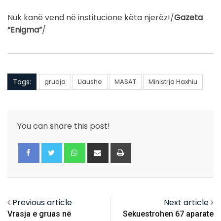
Nuk kanë vend në institucione këta njerëz!/
Gazeta
“Enigma”
/
Tags:
gruaja
Llaushe
MASAT
Ministrja Haxhiu
You can share this post!
Whatsapp
Share
Print
via
Email
Previous article
Next article
Vrasja e gruas në
Sekuestrohen 67 aparate