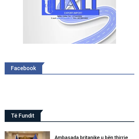
Facebook
Të Fundit
Ambasada britanike u bën thirrje