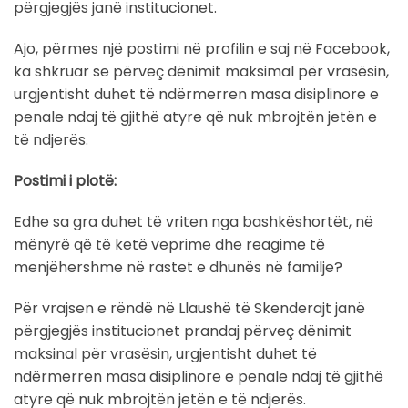
përgjegjës janë institucionet.
Ajo, përmes një postimi në profilin e saj në Facebook,
ka shkruar se përveç dënimit maksimal për vrasësin,
urgjentisht duhet të ndërmerren masa disiplinore e
penale ndaj të gjithë atyre që nuk mbrojtën jetën e
të ndjerës.
Postimi i plotë:
Edhe sa gra duhet të vriten nga bashkëshortët, në
mënyrë që të ketë veprime dhe reagime të
menjëhershme në rastet e dhunës në familje?
Për vrajsen e rëndë në Llaushë të Skenderajt janë
përgjegjës institucionet prandaj përveç dënimit
maksinal për vrasësin, urgjentisht duhet të
ndërmerren masa disiplinore e penale ndaj të gjithë
atyre që nuk mbrojtën jetën e të ndjerës.