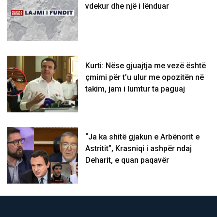
vdekur dhe një i lënduar
Kurti: Nëse gjuajtja me vezë është
çmimi për t’u ulur me opozitën në
takim, jam i lumtur ta paguaj
“Ja ka shitë gjakun e Arbënorit e
Astritit”, Krasniqi i ashpër ndaj
Deharit, e quan paqavër