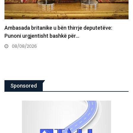
Zelensky nga Serbia: Qëndrimi për mosnjohjen
Kosovës nuk ndryshon
08/08/2026
Sponsored