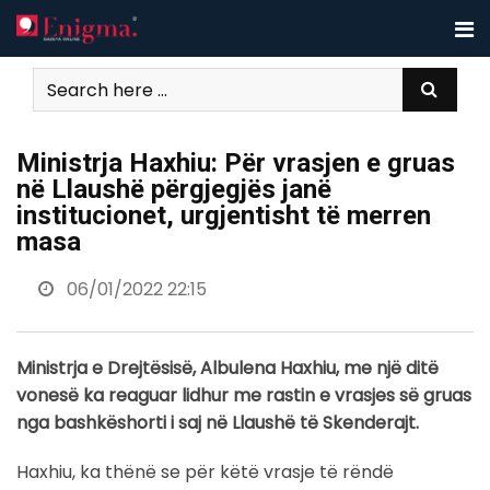
Skip
to
content
Ministrja Haxhiu: Për vrasjen e gruas
në Llaushë përgjegjës janë
institucionet, urgjentisht të merren
masa
06/01/2022 22:15
Ministrja e Drejtësisë, Albulena Haxhiu, me një ditë
vonesë ka reaguar lidhur me rastin e vrasjes së gruas
nga bashkëshorti i saj në Llaushë të Skenderajt.
Haxhiu, ka thënë se për këtë vrasje të rëndë