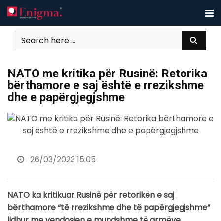
Skip
to
content
NATO me kritika për Rusinë: Retorika
bërthamore e saj është e rrezikshme
dhe e papërgjegjshme
26/03/2023 15:05
NATO ka kritikuar Rusinë për retorikën e saj
bërthamore “të rrezikshme dhe të papërgjegjshme”
lidhur me vendosjen e mundshme të armëve