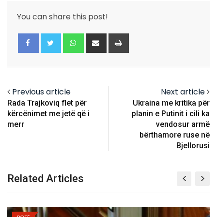
You can share this post!
Whatsapp
Share
Print
via
Email
Previous article
Next article
Rada Trajkoviq flet për
Ukraina me kritika për
kërcënimet me jetë që i
planin e Putinit i cili ka
merr
vendosur armë
bërthamore ruse në
Bjellorusi
Related Articles