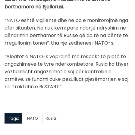
bërthamore në Bjellorusi.
“NATO është vigjilente dhe ne po e monitorojmë nga
afër situatën. Ne nuk kemi parë ndonjë ndryshim në
qëndrimin bërthamor të Rusisë që do të na bënte të
rregullonim tonën”, tha një zëdhënës i NATO-s.
“Aleatët e NATO-s veprojnë me respekt të plotë të
angazhimeve të tyre ndërkombëtare. Rusia ka thyer
vazhdimisht angazhimet e saj për kontrollin e
armëve, së fundmi duke pezulluar pjesëmarrjen e saj
në Traktatin e Ri START”.
Tags:
NATO
Rusia