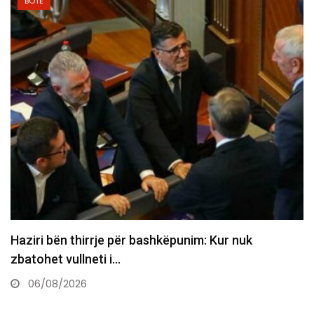
BOTË
k
Austria shënon rekord të ri temperaturash
termometri arrin në 41.2°C
06/08/2026