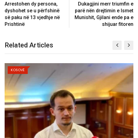
Arrestohen dy persona,
Dukagjini merr triumfin e
dyshohet se u përfshinë
parë nën drejtimin e Ismet
së paku në 13 vjedhje në
Munishit, Gjilani ende pa e
Prishtinë
shijuar fitoren
Related Articles
KOSOVË