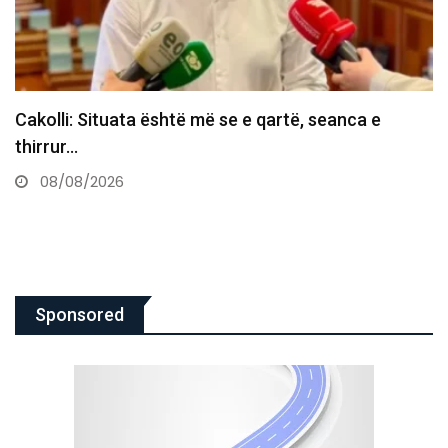
Burim Ramadani për deputetët e pushtetit:
Joseriozitet total, a ju…
08/08/2026
Sponsored