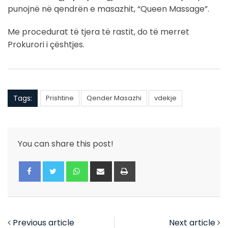
punojnë në qendrën e masazhit, “Queen Massage”.
Me procedurat të tjera të rastit, do të merret
Prokurori i çështjes.
Tags:
Prishtine
Qender Masazhi
vdekje
You can share this post!
Whatsapp
Share
Print
via
Email
Previous article
Next article