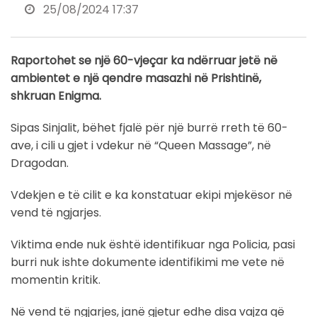
25/08/2024 17:37
Raportohet se një 60-vjeçar ka ndërruar jetë në
ambientet e një qendre masazhi në Prishtinë,
shkruan Enigma.
Sipas Sinjalit, bëhet fjalë për një burrë rreth të 60-
ave, i cili u gjet i vdekur në “Queen Massage”, në
Dragodan.
Vdekjen e të cilit e ka konstatuar ekipi mjekësor në
vend të ngjarjes.
Viktima ende nuk është identifikuar nga Policia, pasi
burri nuk ishte dokumente identifikimi me vete në
momentin kritik.
Në vend të ngjarjes, janë gjetur edhe disa vajza që