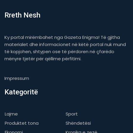
Rreth Nesh
Ky portal mirëmbahet nga Gazeta Enigma! Të gjitha
materialet dhe informacionet në këtë portal nuk mund
të kopjohen, shtypen ose të përdoren në çfarëdo
mënyre tjetër për qëllime përfitimi.
Impressum
Kategoritë
Lajme
Sport
Produktet tona
Shëndetësi
Ekonomi
Kronika e zezë