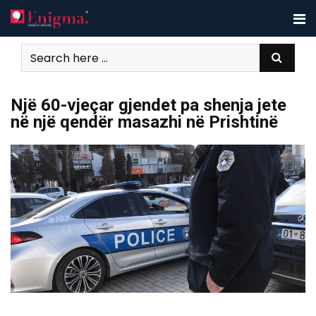
Skip
to
content
Një 60-vjeçar gjendet pa shenja jete
në një qendër masazhi në Prishtinë