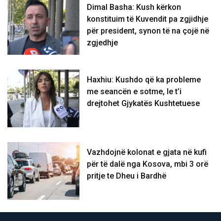
Dimal Basha: Kush kërkon
konstituim të Kuvendit pa zgjidhje
për president, synon të na çojë në
zgjedhje
Haxhiu: Kushdo që ka probleme
me seancën e sotme, le t’i
drejtohet Gjykatës Kushtetuese
Vazhdojnë kolonat e gjata në kufi
për të dalë nga Kosova, mbi 3 orë
pritje te Dheu i Bardhë