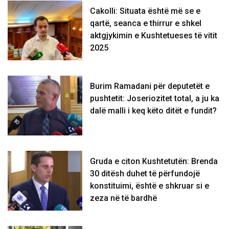
Cakolli: Situata është më se e
qartë, seanca e thirrur e shkel
aktgjykimin e Kushtetueses të vitit
2025
Burim Ramadani për deputetët e
pushtetit: Joseriozitet total, a ju ka
dalë malli i keq këto ditët e fundit?
Gruda e citon Kushtetutën: Brenda
30 ditësh duhet të përfundojë
konstituimi, është e shkruar si e
zeza në të bardhë