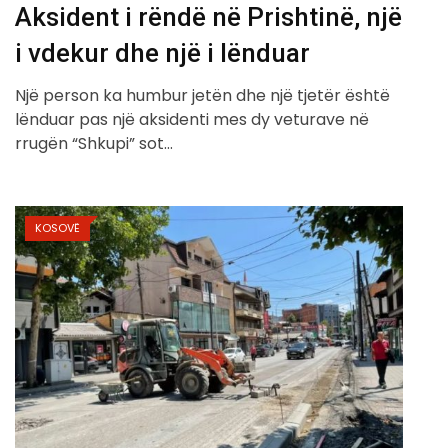
Aksident i rëndë në Prishtinë, një
i vdekur dhe një i lënduar
Një person ka humbur jetën dhe një tjetër është
lënduar pas një aksidenti mes dy veturave në
rrugën “Shkupi” sot…
KOSOVË