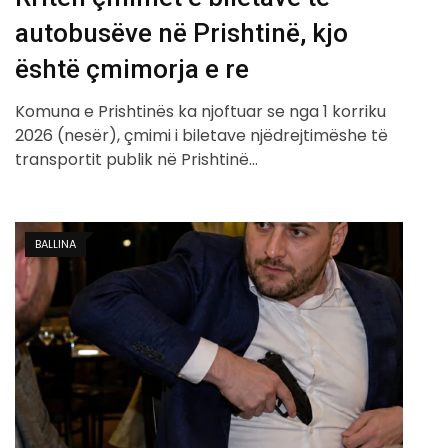
autobusëve në Prishtinë, kjo
është çmimorja e re
Komuna e Prishtinës ka njoftuar se nga 1 korriku
2026 (nesër), çmimi i biletave njëdrejtimëshe të
transportit publik në Prishtinë…
BALLINA