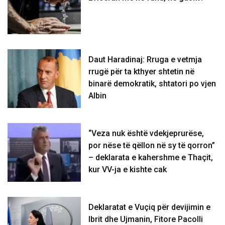
Daut Haradinaj: Rruga e vetmja
rrugë për ta kthyer shtetin në
binarë demokratik, shtatori po vjen
Albin
“Veza nuk është vdekjeprurëse,
por nëse të qëllon në sy të qorron”
– deklarata e kahershme e Thaçit,
kur VV-ja e kishte cak
Deklaratat e Vuçiq për devijimin e
Ibrit dhe Ujmanin, Fitore Pacolli