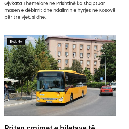
Gjykata Themelore në Prishtinë ka shqiptuar
masën e dëbimit dhe ndalimin e hyrjes në Kosovë
për tre vjet, si dhe…
BALLINA
Rriten çmimet e biletave të