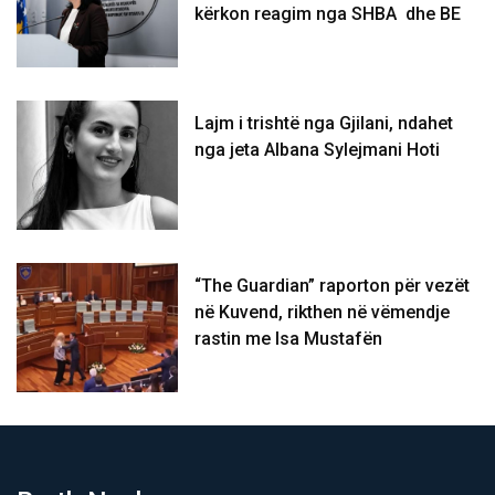
kërkon reagim nga SHBA dhe BE
Lajm i trishtë nga Gjilani, ndahet
nga jeta Albana Sylejmani Hoti
“The Guardian” raporton për vezët
në Kuvend, rikthen në vëmendje
rastin me Isa Mustafën