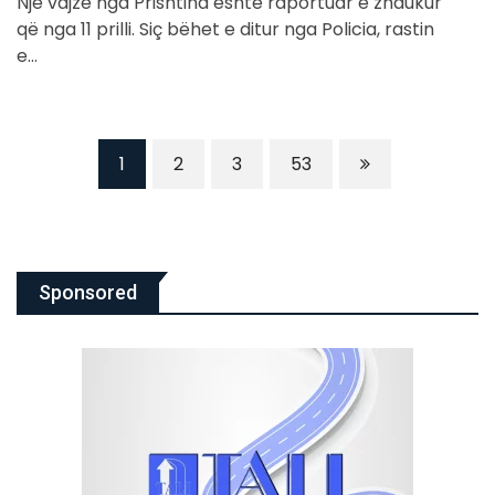
Një vajzë nga Prishtina është raportuar e zhdukur
që nga 11 prilli. Siç bëhet e ditur nga Policia, rastin
e…
1
2
3
53
Sponsored