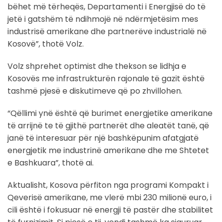
bëhet më tërheqës, Departamenti i Energjisë do të
jetë i gatshëm të ndihmojë në ndërmjetësim mes
industrisë amerikane dhe partnerëve industrialë në
Kosovë”, thotë Volz.
Volz shprehet optimist dhe thekson se lidhja e
Kosovës me infrastrukturën rajonale të gazit është
tashmë pjesë e diskutimeve që po zhvillohen.
“Qëllimi ynë është që burimet energjetike amerikane
të arrijnë te të gjithë partnerët dhe aleatët tanë, që
janë të interesuar për një bashkëpunim afatgjatë
energjetik me industrinë amerikane dhe me Shtetet
e Bashkuara”, thotë ai.
Aktualisht, Kosova përfiton nga programi Kompakt i
Qeverisë amerikane, me vlerë mbi 230 milionë euro, i
cili është i fokusuar në energji të pastër dhe stabilitet