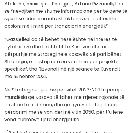
Atëkohë, ministrja e Energjisë, Artane Rizvanolli, tha
se “nevojiten më shumë informacione për të qenë të
sigurt se ndërtimi i infrastrukturës së gazit është
opsioni më i mirë për tranzicionin energjetik”.
“Gazsjellësi do të bëhet nëse është në interes të
qytetarëve dhe të shtetit të Kosovës dhe në
përputhje me Strategjinë e Kosovës. Së pari bëhet
Strategjia, e pastaj merren vendime për projekte
specifike”, tha Rizvanolli në një seancë të Kuvendit,
më 18 nëntor 2021.
Në Strategjinë që u bë për vitet 2022-2031 u parapa
mundësia që Kosova të lidhet me rrjetet rajonale të
gazit në të ardhmen, dhe që qymyri të hiqet nga
përdorimi më së voni deri në vitin 2050, për t’u lënë
vend burimeve tjera energjetike.
“(Bashkë)investimi në termocentralet me gaz