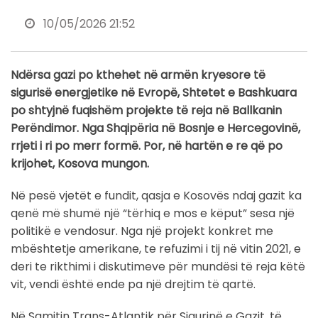
10/05/2026 21:52
Ndërsa gazi po kthehet në armën kryesore të
sigurisë energjetike në Evropë, Shtetet e Bashkuara
po shtyjnë fuqishëm projekte të reja në Ballkanin
Perëndimor. Nga Shqipëria në Bosnje e Hercegovinë,
rrjeti i ri po merr formë. Por, në hartën e re që po
krijohet, Kosova mungon.
Në pesë vjetët e fundit, qasja e Kosovës ndaj gazit ka
qenë më shumë një “tërhiq e mos e këput” sesa një
politikë e vendosur. Nga një projekt konkret me
mbështetje amerikane, te refuzimi i tij në vitin 2021, e
deri te rikthimi i diskutimeve për mundësi të reja këtë
vit, vendi është ende pa një drejtim të qartë.
Në Samitin Trans-Atlantik për Sigurinë e Gazit, të