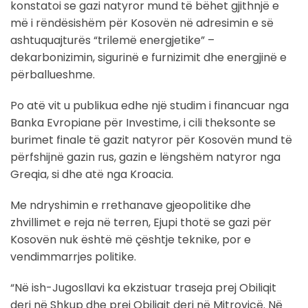
konstatoi se gazi natyror mund të bëhet gjithnjë e
më i rëndësishëm për Kosovën në adresimin e së
ashtuquajturës “trilemë energjetike” –
dekarbonizimin, sigurinë e furnizimit dhe energjinë e
përballueshme.
Po atë vit u publikua edhe një studim i financuar nga
Banka Evropiane për Investime, i cili theksonte se
burimet finale të gazit natyror për Kosovën mund të
përfshijnë gazin rus, gazin e lëngshëm natyror nga
Greqia, si dhe atë nga Kroacia.
Me ndryshimin e rrethanave gjeopolitike dhe
zhvillimet e reja në terren, Ejupi thotë se gazi për
Kosovën nuk është më çështje teknike, por e
vendimmarrjes politike.
“Në ish-Jugosllavi ka ekzistuar traseja prej Obiliqit
deri në Shkup dhe prej Obiliqit deri në Mitrovicë. Në