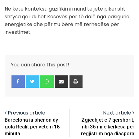
Në këtë kontekst, gazifikimi mund të jetë pikërisht
shtysa që i duhet Kosovës për të dalë nga pasiguria
energjetike dhe për t’u bërë më tërheqëse për
investimet.
You can share this post!
Whatsapp
Share
Print
via
Email
Previous article
Next article
Barcelona ia shënon dy
Zgjedhjet e 7 qershorit,
gola Realit për vetëm 18
mbi 36 mijë kërkesa për
minuta
regjistrim nga diaspora