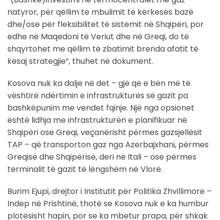
natyror, për qëllim të mbulimit të kërkesës bazë
dhe/ose për fleksibilitet të sistemit në Shqipëri, por
edhe në Maqedoni të Veriut dhe në Greqi, do të
shqyrtohet me qëllim të zbatimit brenda afatit të
kësaj strategjie”, thuhet në dokument.
Kosova nuk ka dalje në det – gjë që e bën më të
vështirë ndërtimin e infrastrukturës së gazit pa
bashkëpunim me vendet fqinje. Një nga opsionet
është lidhja me infrastrukturën e planifikuar në
Shqipëri ose Greqi, veçanërisht përmes gazsjellësit
TAP – që transporton gaz nga Azerbajxhani, përmes
Greqisë dhe Shqipërisë, deri në Itali – ose përmes
terminalit të gazit të lëngshëm në Vlorë.
Burim Ejupi, drejtor i Institutit për Politika Zhvillimore –
Indep në Prishtinë, thotë se Kosova nuk e ka humbur
plotësisht hapin, por se ka mbetur prapa, për shkak