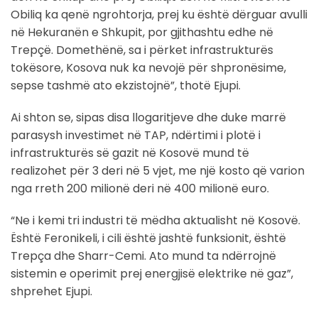
Obiliq ka qenë ngrohtorja, prej ku është dërguar avulli
në Hekuranën e Shkupit, por gjithashtu edhe në
Trepçë. Domethënë, sa i përket infrastrukturës
tokësore, Kosova nuk ka nevojë për shpronësime,
sepse tashmë ato ekzistojnë”, thotë Ejupi.
Ai shton se, sipas disa llogaritjeve dhe duke marrë
parasysh investimet në TAP, ndërtimi i plotë i
infrastrukturës së gazit në Kosovë mund të
realizohet për 3 deri në 5 vjet, me një kosto që varion
nga rreth 200 milionë deri në 400 milionë euro.
“Ne i kemi tri industri të mëdha aktualisht në Kosovë.
Është Feronikeli, i cili është jashtë funksionit, është
Trepça dhe Sharr-Cemi. Ato mund ta ndërrojnë
sistemin e operimit prej energjisë elektrike në gaz”,
shprehet Ejupi.