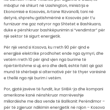
mbajtur në shkurt në Uashington, ministrja e
Ekonomisë e Kosovës, Artane Rizvanolli, tani në
detyrë, shprehu gatishmërinë e Kosovës për t’u
furnizuar me gaz natyror nga Shtetet e Bashkuara,
duke e përshkruar bashkëpunimin si “vendimtar” për
një sektor të sigurt energjetik.
Për një vend si Kosova, ku rreth 90 për qind e
energjisë elektrike prodhohet ende nga qymyri, dhe
vetëm rreth 10 për qind vjen nga burime të
ripërtëritshme si uji, era dhe dielli, është fakt që gazi
mund të shërbejë si alternativë për të thyer varësinë
e thellë nga një burim i vetëm.
Por, gjatë javëve të fundit, kur SHBA-ja dhe kompani
amerikane kanë nënshkruar marrëveshje
miliardëshe me disa vende të Ballkanit Perëndimor –
për të zgjeruar ndikimin energjetik në rajon – Kosova