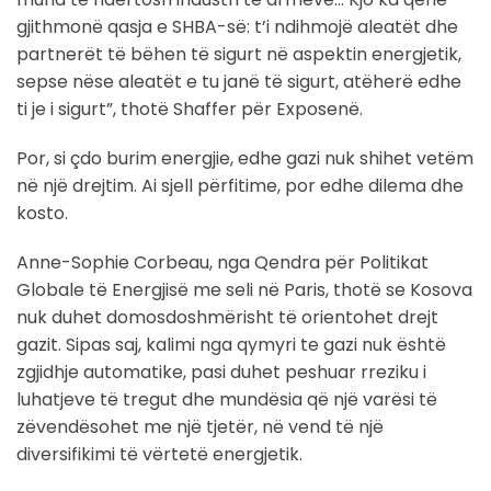
gjithmonë qasja e SHBA-së: t’i ndihmojë aleatët dhe
partnerët të bëhen të sigurt në aspektin energjetik,
sepse nëse aleatët e tu janë të sigurt, atëherë edhe
ti je i sigurt”, thotë Shaffer për Exposenë.
Por, si çdo burim energjie, edhe gazi nuk shihet vetëm
në një drejtim. Ai sjell përfitime, por edhe dilema dhe
kosto.
Anne-Sophie Corbeau, nga Qendra për Politikat
Globale të Energjisë me seli në Paris, thotë se Kosova
nuk duhet domosdoshmërisht të orientohet drejt
gazit. Sipas saj, kalimi nga qymyri te gazi nuk është
zgjidhje automatike, pasi duhet peshuar rreziku i
luhatjeve të tregut dhe mundësia që një varësi të
zëvendësohet me një tjetër, në vend të një
diversifikimi të vërtetë energjetik.