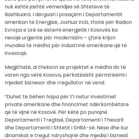
nuk është jashtë vëmendjes së Shteteve të
Bashkuara. I dërguari i posaçëm i Departamentit
amerikan të Energjisë, Joshua Volz, thotë për Radion
Evropa e Lirë se sistemi energjetik i Kosovës ka
nevojë urgjente për modernizim – çfarë krijon
mundësi të mëdha për industrinë amerikane që të
investojë.
Megjithatë, ai thekson se projektet e mëdha do të
varen nga vetë Kosova, përkatësisht përmirësimi i
mjedisit biznesor dhe rregullator në vend.
“Duhet të bëhen hapa për t’i nxitur investimet
private amerikane dhe financimet ndërkombëtare
që të vijnë në Kosovë. Për këtë po punojnë
Departamenti i Tregtisë, Departamenti i Thesarit
dhe Departamenti i Shtetit i SHBA-së. Nëse dhe kur
dinamikat e tregut ndryshojnë dhe mjedisi i biznesit