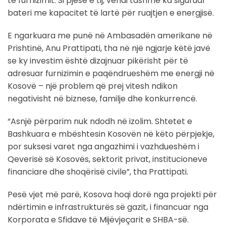
të furnizimit. Si pjesë e tij, vendi tashmë ka siguruar
bateri me kapacitet të lartë për ruajtjen e energjisë.
E ngarkuara me punë në Ambasadën amerikane në
Prishtinë, Anu Prattipati, tha në një ngjarje këtë javë
se ky investim është dizajnuar pikërisht për të
adresuar furnizimin e paqëndrueshëm me energji në
Kosovë – një problem që prej vitesh ndikon
negativisht në biznese, familje dhe konkurrencë.
“Asnjë përparim nuk ndodh në izolim. Shtetet e
Bashkuara e mbështesin Kosovën në këto përpjekje,
por suksesi varet nga angazhimi i vazhdueshëm i
Qeverisë së Kosovës, sektorit privat, institucioneve
financiare dhe shoqërisë civile”, tha Prattipati.
Pesë vjet më parë, Kosova hoqi dorë nga projekti për
ndërtimin e infrastrukturës së gazit, i financuar nga
Korporata e Sfidave të Mijëvjeçarit e SHBA-së.