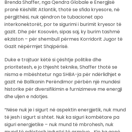
Brenda Shaffer, nga Qendra Globale e Energjisë
pranë Këshillit Atlantik, thotë se sfida kryesore, në
përgjithësi, nuk qëndron te tubacionet apo
interkonektorët, por te sigurimi i burimit kryesor të
gazit. Dhe për Kosovën, sipas saj, ky burim tashmë
ekziston – për shembull përmes Korridorit Jugor të
Gazit nëpërmjet Shqipërisë.
Duke e trajtuar këtë si çështje politike dhe
prioritetesh, e jo thjesht teknike, Shaffer thotë se
nisma e mbështetur nga SHBA-ja për ndërlidhjet e
gazit në Ballkanin Perëndimor përbën një mundësi
historike për diversifikimin e furnizimeve me energji
dhe uljen e ndotjes.
“Nëse nuk je i sigurt në aspektin energjetik, nuk mund
të jesh i sigurt si shtet. Nuk ka siguri kombëtare pa
siguri energjetike – nuk mund të mbrohesh, nuk
mund të ndërtosh industri të armëve… Kjo ka qenë