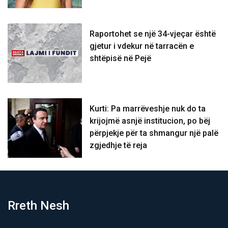
Raportohet se një 34-vjeçar është
gjetur i vdekur në tarracën e
shtëpisë në Pejë
Kurti: Pa marrëveshje nuk do ta
krijojmë asnjë institucion, po bëj
përpjekje për ta shmangur një palë
zgjedhje të reja
Rreth Nesh