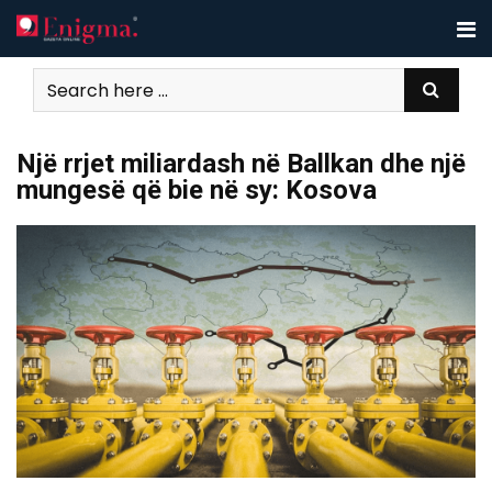
Skip
to
content
Një rrjet miliardash në Ballkan dhe një
mungesë që bie në sy: Kosova