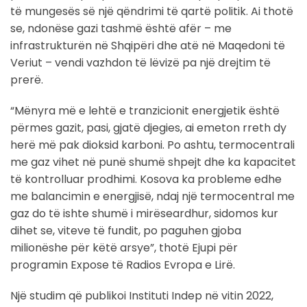
të mungesës së një qëndrimi të qartë politik. Ai thotë
se, ndonëse gazi tashmë është afër – me
infrastrukturën në Shqipëri dhe atë në Maqedoni të
Veriut – vendi vazhdon të lëvizë pa një drejtim të
prerë.
“Mënyra më e lehtë e tranzicionit energjetik është
përmes gazit, pasi, gjatë djegies, ai emeton rreth dy
herë më pak dioksid karboni. Po ashtu, termocentrali
me gaz vihet në punë shumë shpejt dhe ka kapacitet
të kontrolluar prodhimi. Kosova ka probleme edhe
me balancimin e energjisë, ndaj një termocentral me
gaz do të ishte shumë i mirëseardhur, sidomos kur
dihet se, viteve të fundit, po paguhen gjoba
milionëshe për këtë arsye”, thotë Ejupi për
programin Expose të Radios Evropa e Lirë.
Një studim që publikoi Instituti Indep në vitin 2022,