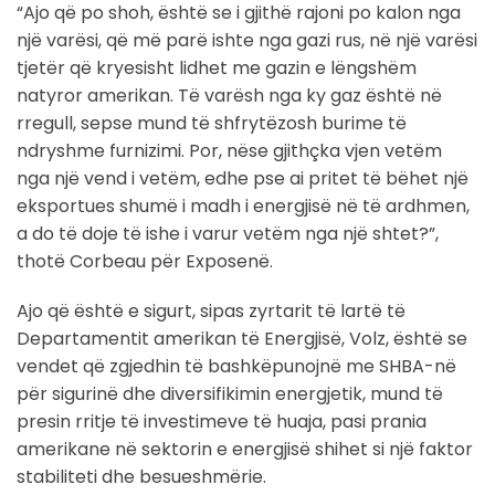
“Ajo që po shoh, është se i gjithë rajoni po kalon nga
një varësi, që më parë ishte nga gazi rus, në një varësi
tjetër që kryesisht lidhet me gazin e lëngshëm
natyror amerikan. Të varësh nga ky gaz është në
rregull, sepse mund të shfrytëzosh burime të
ndryshme furnizimi. Por, nëse gjithçka vjen vetëm
nga një vend i vetëm, edhe pse ai pritet të bëhet një
eksportues shumë i madh i energjisë në të ardhmen,
a do të doje të ishe i varur vetëm nga një shtet?”,
thotë Corbeau për Exposenë.
Ajo që është e sigurt, sipas zyrtarit të lartë të
Departamentit amerikan të Energjisë, Volz, është se
vendet që zgjedhin të bashkëpunojnë me SHBA-në
për sigurinë dhe diversifikimin energjetik, mund të
presin rritje të investimeve të huaja, pasi prania
amerikane në sektorin e energjisë shihet si një faktor
stabiliteti dhe besueshmërie.