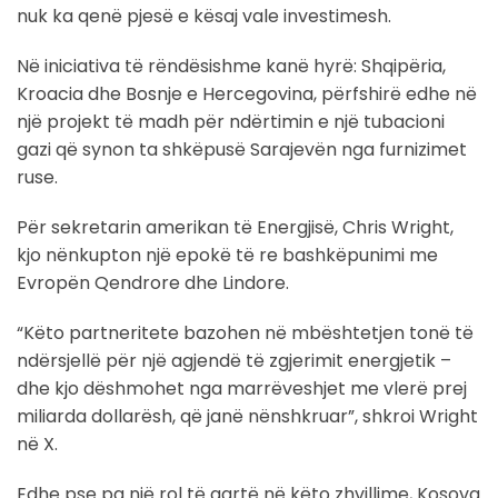
nuk ka qenë pjesë e kësaj vale investimesh.
Në iniciativa të rëndësishme kanë hyrë: Shqipëria,
Kroacia dhe Bosnje e Hercegovina, përfshirë edhe në
një projekt të madh për ndërtimin e një tubacioni
gazi që synon ta shkëpusë Sarajevën nga furnizimet
ruse.
Për sekretarin amerikan të Energjisë, Chris Wright,
kjo nënkupton një epokë të re bashkëpunimi me
Evropën Qendrore dhe Lindore.
“Këto partneritete bazohen në mbështetjen tonë të
ndërsjellë për një agjendë të zgjerimit energjetik –
dhe kjo dëshmohet nga marrëveshjet me vlerë prej
miliarda dollarësh, që janë nënshkruar”, shkroi Wright
në X.
Edhe pse pa një rol të qartë në këto zhvillime, Kosova