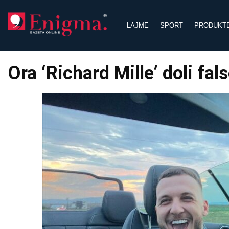
Skip
to
LAJME
SPORT
PRODUKT
content
Ora ‘Richard Mille’ doli fa