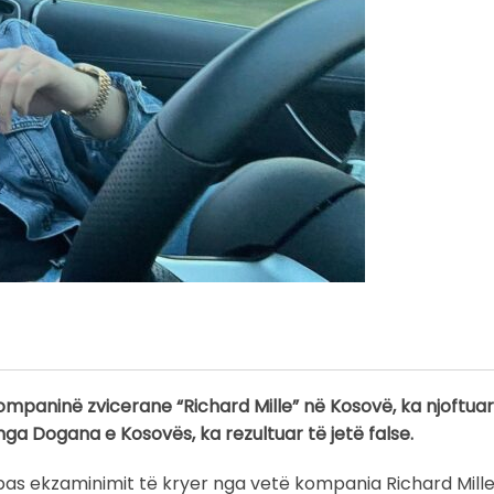
mpaninë zvicerane “Richard Mille” në Kosovë, ka njoftuar
 nga Dogana e Kosovës, ka rezultuar të jetë false.
e pas ekzaminimit të kryer nga vetë kompania Richard Mille