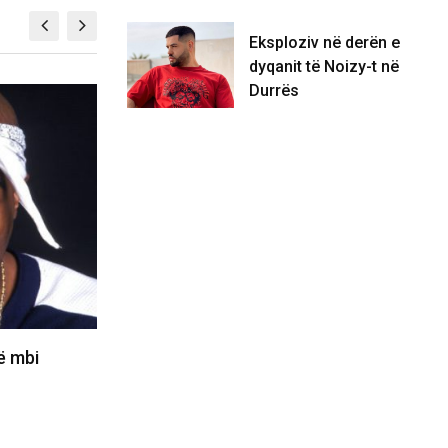
Eksploziv në derën e
dyqanit të Noizy-t në
Durrës
SHOWBIZ
 Dua Lipën në
Katy Perry nga Sunny Hill shkon në
 e…
Kotor me Turedaun,…
05/08/2026