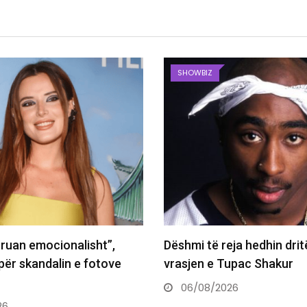
SHOWBIZ
reja hedhin dritë mbi
Revista prestigjioze për
 Tupac Shakur
Sunny Hill: Mbretëresha
026
05/08/2026