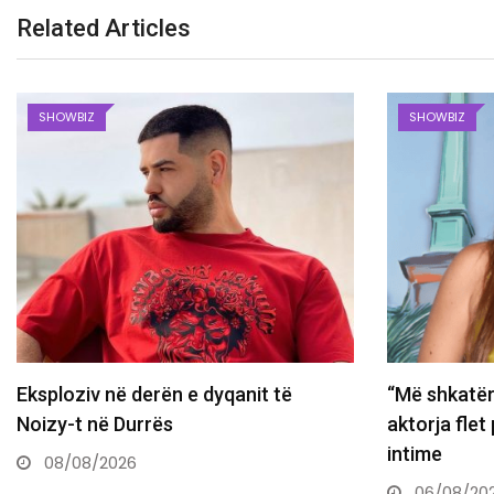
Related Articles
SHOWBIZ
SHOWBIZ
“Më shkatërruan emocionalisht”,
Dëshmi të 
aktorja flet për skandalin e fotove
vrasjen e
intime
06/08/2
06/08/2026