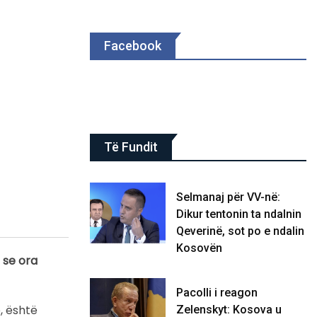
Facebook
Të Fundit
Selmanaj për VV-në:
Dikur tentonin ta ndalnin
Qeverinë, sot po e ndalin
Kosovën
 se ora
Pacolli i reagon
, është
Zelenskyt: Kosova u