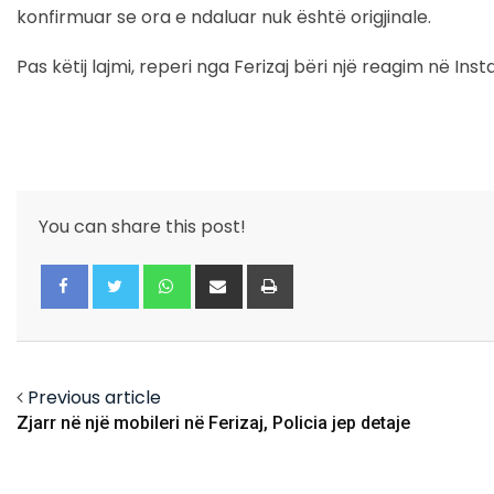
konfirmuar se ora e ndaluar nuk është origjinale.
Pas këtij lajmi, reperi nga Ferizaj bëri një reagim në 
You can share this post!
Whatsapp
Share
Print
via
Email
Facebook
Twitter
Previous article
Zjarr në një mobileri në Ferizaj, Policia jep detaje