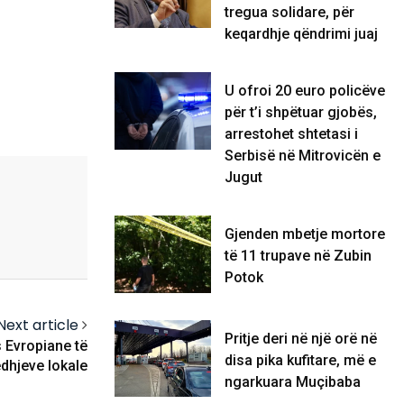
tregua solidare, për
keqardhje qëndrimi juaj
U ofroi 20 euro policëve
për t’i shpëtuar gjobës,
arrestohet shtetasi i
Serbisë në Mitrovicën e
Jugut
Gjenden mbetje mortore
të 11 trupave në Zubin
Potok
Next article
Pritje deri në një orë në
 Evropiane të
disa pika kufitare, më e
dhjeve lokale
ngarkuara Muçibaba