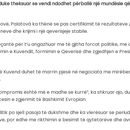
duke theksuar se vendi ndodhet përballë një mundësie q
osovë, Palatová ka thënë se pas certifikimit të rezultateve
neve dhe krijimi i një qeverisjeje stabile.
veçantë për t’u angazhuar me të gjitha forcat politike, me 
min e Kuvendit, formimin e Qeverisë dhe zgjedhjen e Pres
 në Kuvend duhet të marrin pjesë në negociata me mirëbe
.
 kompromis është më e madhe se kurrë”, ka shkruar ajo, d
sin e zgjerimit të Bashkimit Evropian.
itik po sjell pasoja të dukshme dhe ka vlerësuar se periu
e, por edhe me rikthimin e besimit të qytetarëve dhe av