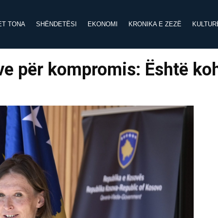
ET TONA
SHËNDETËSI
EKONOMI
KRONIKA E ZEZË
KULTUR
tive për kompromis: Është ko