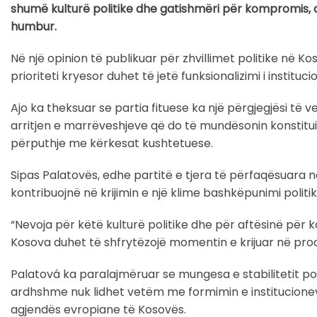
shumë kulturë politike dhe gatishmëri për kompromis, 
humbur.
Në një opinion të publikuar për zhvillimet politike në K
prioriteti kryesor duhet të jetë funksionalizimi i institucio
Ajo ka theksuar se partia fituese ka një përgjegjësi të 
arritjen e marrëveshjeve që do të mundësonin konstitui
përputhje me kërkesat kushtetuese.
Sipas Palatovës, edhe partitë e tjera të përfaqësuara
kontribuojnë në krijimin e një klime bashkëpunimi politik
“Nevoja për këtë kulturë politike dhe për aftësinë për
Kosova duhet të shfrytëzojë momentin e krijuar në proce
Palatová ka paralajmëruar se mungesa e stabilitetit pol
ardhshme nuk lidhet vetëm me formimin e institucionev
agjendës evropiane të Kosovës.