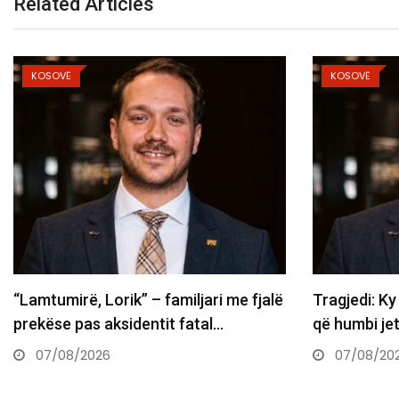
Related Articles
KOSOVË
KOSOVË
Tragjedi: Ky është i riu nga Prishtina
Policia e Gji
që humbi jetën…
gjoba brend
07/08/2026
07/08/20