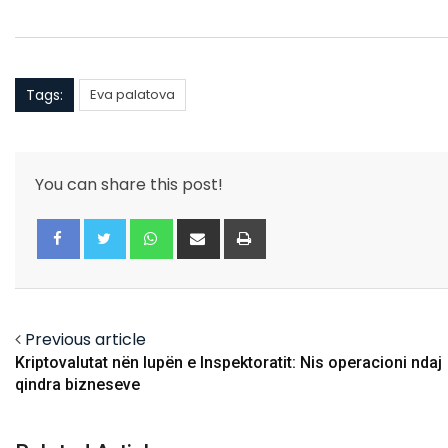
Tags:
Eva palatova
You can share this post!
Whatsapp
Share
Print
via
Email
Facebook
Twitter
Previous article
Kriptovalutat nën lupën e Inspektoratit: Nis operacioni ndaj
qindra bizneseve