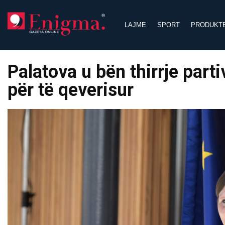
Skip
to
LAJME
SPORT
PRODUKT
content
Palatova u bën thirrje par
për të qeverisur