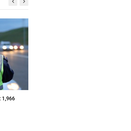
KOSOVË
 rekordet e
Kolona të gjata në kufirin Serbi–
n Qendrore
Kroaci, mërgimtarët përballen me
pritje…
07/08/2026