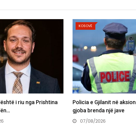
KOSOVË
lanit në aksion: 1,966
Nxehtësia ekstreme thyen
a një jave
temperaturave në Evropë
dhe…
26
07/08/2026