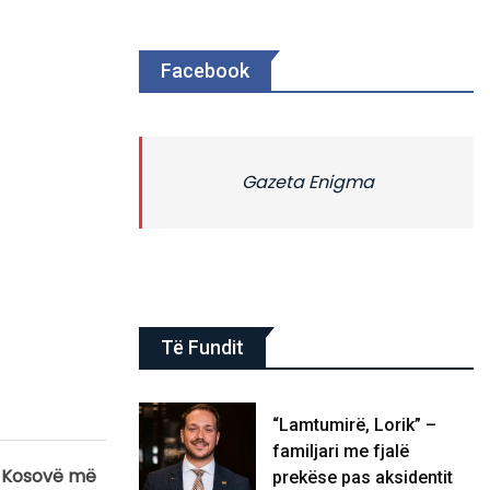
Facebook
Gazeta Enigma
Të Fundit
“Lamtumirë, Lorik” –
familjari me fjalë
në Kosovë më
prekëse pas aksidentit