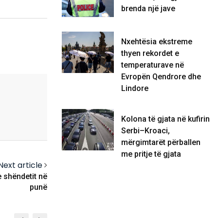
brenda një jave
Nxehtësia ekstreme
thyen rekordet e
temperaturave në
Evropën Qendrore dhe
Lindore
Kolona të gjata në kufirin
Serbi–Kroaci,
mërgimtarët përballen
me pritje të gjata
Next article
 shëndetit në
punë