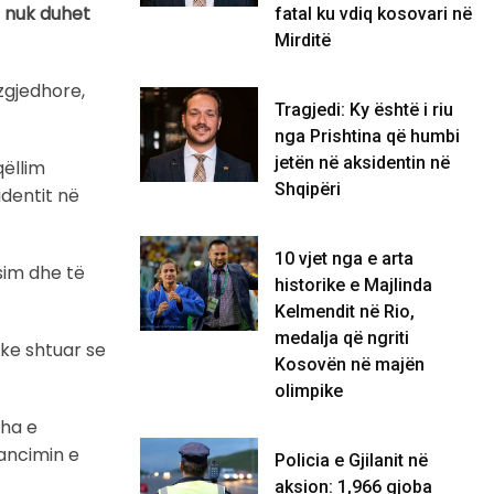
ë nuk duhet
fatal ku vdiq kosovari në
Mirditë
 zgjedhore,
Tragjedi: Ky është i riu
nga Prishtina që humbi
jetën në aksidentin në
qëllim
Shqipëri
identit në
10 vjet nga e arta
sim dhe të
historike e Majlinda
Kelmendit në Rio,
medalja që ngriti
uke shtuar se
Kosovën në majën
olimpike
dha e
ancimin e
Policia e Gjilanit në
aksion: 1,966 gjoba