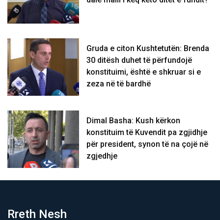
Gruda e citon Kushtetutën: Brenda
30 ditësh duhet të përfundojë
konstituimi, është e shkruar si e
zeza në të bardhë
Dimal Basha: Kush kërkon
konstituim të Kuvendit pa zgjidhje
për president, synon të na çojë në
zgjedhje
Rreth Nesh