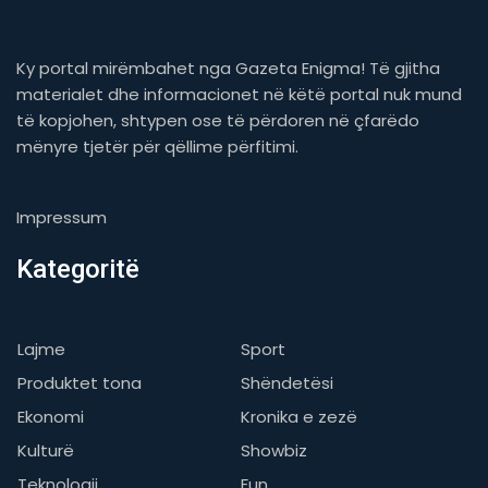
Ky portal mirëmbahet nga Gazeta Enigma! Të gjitha
materialet dhe informacionet në këtë portal nuk mund
të kopjohen, shtypen ose të përdoren në çfarëdo
mënyre tjetër për qëllime përfitimi.
Impressum
Kategoritë
Lajme
Sport
Produktet tona
Shëndetësi
Ekonomi
Kronika e zezë
Kulturë
Showbiz
Teknologji
Fun