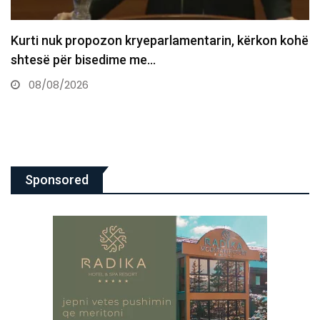
ohë
Kaos në seancë, Time Kadriaj e gjuan me vezë
drejt…
08/08/2026
Sponsored