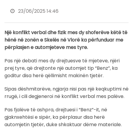
23/06/2025 14:46
Një konflikt verbal dhe fizik mes dy shoferëve këtë të
hënë në zonën e Skelës në Vlorë ka përfunduar me
përplasjen e automjeteve mes tyre.
Pas një debati mes dy drejtuesve të mjeteve, njëri
prej tyre, që drejtonte një automjet tip “Benz”, ka
goditur disa herë qëllimisht makinën tjetër.
Sipas dëshmitarëve, ngjarja nisi pas një keqkuptimi në
rrugë, i cili degjeneroi në konflikt verbal mes palëve.
Pas fjalëve të ashpra, drejtuesi i “Benz”-it, në
gjaknxehtësi e sipër, ka përplasur disa herë
automjetin tjetër, duke shkaktuar dëme materiale.