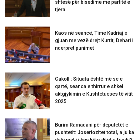
shtesë për bisedime me partitë e
tjera
Kaos në seancë, Time Kadriaj e
gjuan me vezë drejt Kurtit, Dehari i
nderpret punimet
Cakolli: Situata është më se e
qartë, seanca e thirrur e shkel
aktgjykimin e Kushtetueses të vitit
2025
Burim Ramadani për deputetët e
pushtetit: Joseriozitet total, a ju ka
dalë malli i keq këto ditët e fundit?