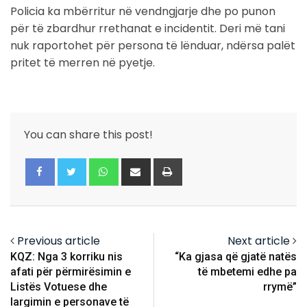
Policia ka mbërritur në vendngjarje dhe po punon
për të zbardhur rrethanat e incidentit. Deri më tani
nuk raportohet për persona të lënduar, ndërsa palët
pritet të merren në pyetje.
You can share this post!
Whatsapp
Share
Print
via
Email
Previous article
Next article
KQZ: Nga 3 korriku nis
“Ka gjasa që gjatë natës
afati për përmirësimin e
të mbetemi edhe pa
Listës Votuese dhe
rrymë”
largimin e personave të