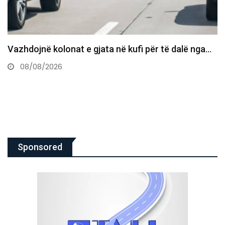
Bie sërish çmimi i naftës, 1.63 euro për litër
08/08/2026
Sponsored