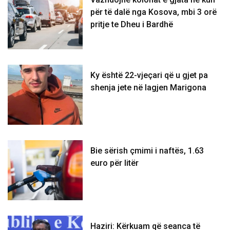
për të dalë nga Kosova, mbi 3 orë
pritje te Dheu i Bardhë
Ky është 22-vjeçari që u gjet pa
shenja jete në lagjen Marigona
Bie sërish çmimi i naftës, 1.63
euro për litër
Haziri: Kërkuam që seanca të