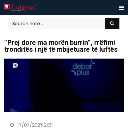
Skip
to
content
“Prej dore ma morën burrin”, rrëfimi
tronditës i një të mbijetuare të luftës
17/07/2025 21:31