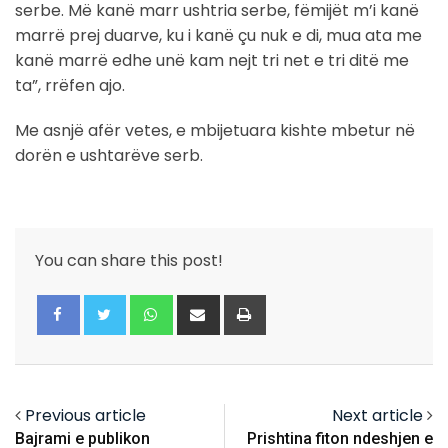
serbe. Më kanë marr ushtria serbe, fëmijët m’i kanë
marrë prej duarve, ku i kanë çu nuk e di, mua ata me
kanë marrë edhe unë kam nejt tri net e tri ditë me
ta”, rrëfen ajo.
Me asnjë afër vetes, e mbijetuara kishte mbetur në
dorën e ushtarëve serb.
You can share this post!
Whatsapp
Share
Print
via
Email
Previous article
Next article
Bajrami e publikon
Prishtina fiton ndeshjen e