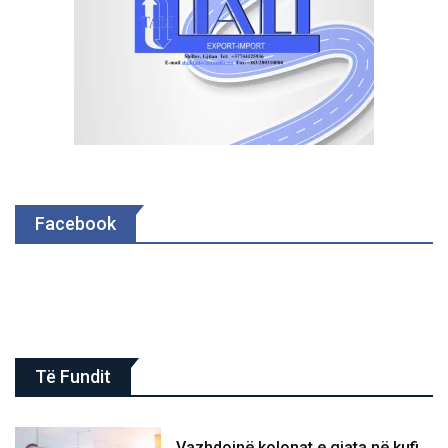
Facebook
Të Fundit
Vazhdojnë kolonat e gjata në kufi