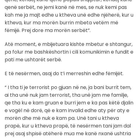
qenë serbët, ne jemi kanë në mes, se nuk kemi pas
kah me ja majt edhe u ktheva unë edhe njëherë, kur u
ktheva, kur ma morën burrin mbeta vetëm më
fëmijë. Prej dore ma morën serbët”.
Atë moment, e mbijetuara kishte mbetur e shtangur,
pa folur me bashkëshortin i cili komunikimin e fundit e
pati me ushtarët serbë.
E të nesërmen, asaj do t’i merreshin edhe fëmijët.
“ I tha ti je terrorist po gjuan në ne, ja bani burrit tem,
ai tha unë nuk jam terrorist, tha unë jam me familje,
qe tha ku e kam gruan e burri jem e ka pas këtë djalin
e vogël në dorë, që e kam invalid edhe aty për aty e
morën dhe më nuk e kam pa. Unë tani u ktheva
prapë, kur u ktheva prapë, të nesërmen tani jam dal
prej asaj shpisë atëherë mua me kanë nxanë ushtria