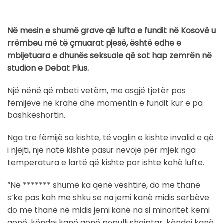
Në mesin e shumë grave që lufta e fundit në Kosovë u
rrëmbeu më të çmuarat pjesë, është edhe e
mbijetuara e dhunës seksuale që sot hap zemrën në
studion e Debat Plus.
Një nënë që mbeti vetëm, me asgjë tjetër pos
fëmijëve në krahë dhe momentin e fundit kur e pa
bashkëshortin.
Nga tre fëmijë sa kishte, të voglin e kishte invalid e që
i njëjti, një natë kishte pasur nevojë për mjek nga
temperatura e lartë që kishte por ishte kohë lufte.
“Në ******* shumë ka qenë vështirë, do me thanë
s’ke pas kah me shku se na jemi kanë midis serbëve
do me thanë në midis jemi kanë na si minoritet kemi
qenë, këndej kanë qenë populli shqiptar, këndej kanë