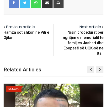
Whatsapp
Share
Print
via
Email
Previous article
Next article
Hamza sot shkon në Viti e
Nisin procedurat për
Gjilan
ngritjen e memorialit të
familjes Jashari dhe
Epopesë së UÇK-së në
Itali
Related Articles
KOSOVË