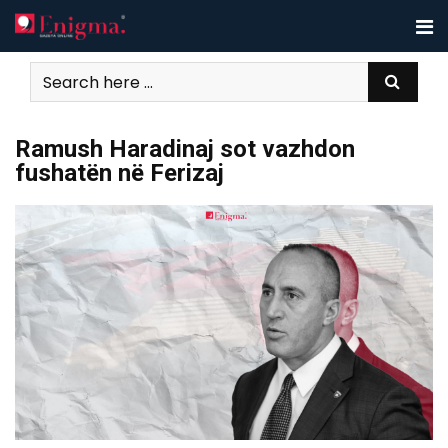
Skip
to
content
Ramush Haradinaj sot vazhdon
fushatën në Ferizaj