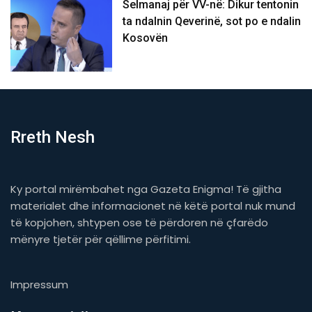
Selmanaj për VV-në: Dikur tentonin
ta ndalnin Qeverinë, sot po e ndalin
Kosovën
Rreth Nesh
Ky portal mirëmbahet nga Gazeta Enigma! Të gjitha
materialet dhe informacionet në këtë portal nuk mund
të kopjohen, shtypen ose të përdoren në çfarëdo
mënyre tjetër për qëllime përfitimi.
Impressum