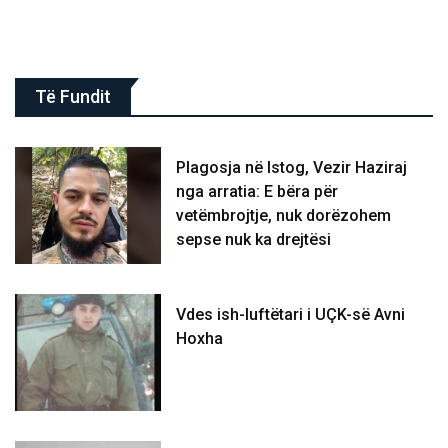
Të Fundit
Plagosja në Istog, Vezir Haziraj
nga arratia: E bëra për
vetëmbrojtje, nuk dorëzohem
sepse nuk ka drejtësi
Vdes ish-luftëtari i UÇK-së Avni
Hoxha