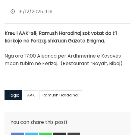
19/12/2025 11:19
Kreu i AAK-së, Ramush Haradinaj sot votat do t’i
kërkojë në Ferizaj, shkruan Gazeta Enigma.
Nga ora 17:00 Aleanca për Ardhmërinë e Kosovës
mban tubim në Ferizaj. (Restaurant “Royal”, Bibaj)
Tags:
AAK
Ramush Haradinaj
You can share this post!