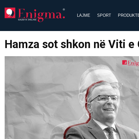
Skip
to
LAJME
SPORT
PRODUKT
content
Hamza sot shkon në Viti e 