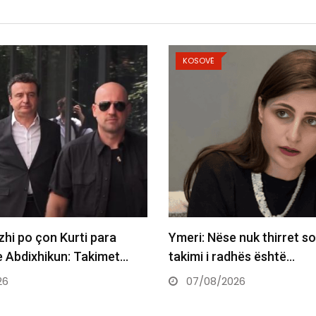
KOSOVË
KOSOVË
Ymeri: Nëse nuk thirret sot seanca,
Abdixhik
takimi i radhës është…
Kurtit, 
07/08/2026
07/08