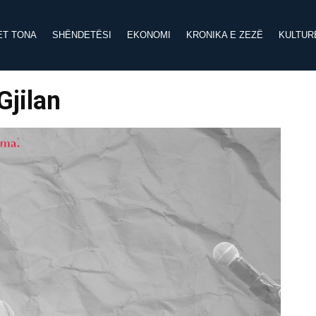
ET TONA
SHËNDETËSI
EKONOMI
KRONIKA E ZEZË
KULTUR
Gjilan