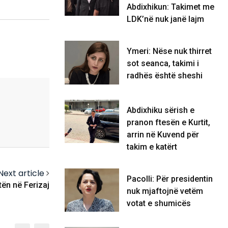
Abdixhikun: Takimet me
LDK’në nuk janë lajm
Ymeri: Nëse nuk thirret
sot seanca, takimi i
radhës është sheshi
Abdixhiku sërish e
pranon ftesën e Kurtit,
arrin në Kuvend për
takim e katërt
Next article
Pacolli: Për presidentin
ën në Ferizaj
nuk mjaftojnë vetëm
votat e shumicës