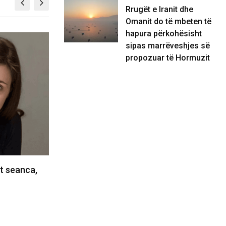
Rrugët e Iranit dhe
Omanit do të mbeten të
hapura përkohësisht
KOSOVË
sipas marrëveshjes së
propozuar të Hormuzit
u sërish e pranon ftesën e
Pacolli: Për president
arrin në Kuvend…
vetëm votat e shumic
/2026
07/08/2026