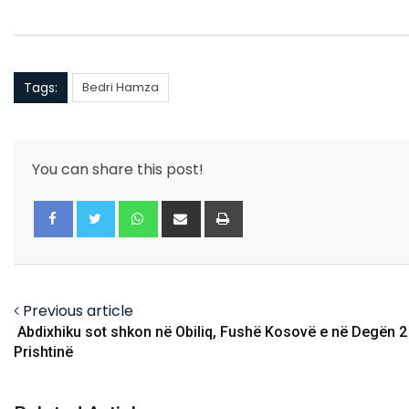
Tags:
Bedri Hamza
You can share this post!
Whatsapp
Share
Print
via
Email
Facebook
Twitter
Previous article
Abdixhiku sot shkon në Obiliq, Fushë Kosovë e në Degën 2
Prishtinë