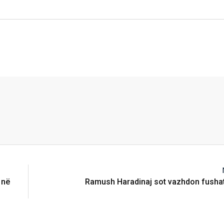
 në
Ramush Haradinaj sot vazhdon fushat