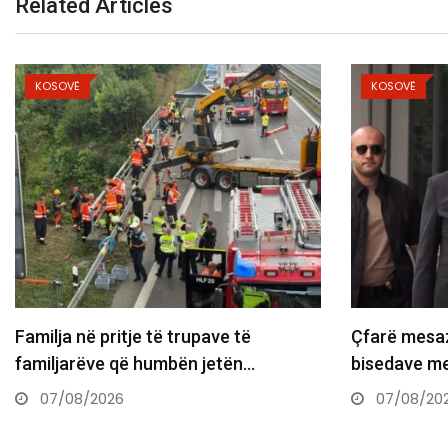
Related Articles
KOSOVË
upave të
Çfarë mesazhi po çon Kurti para
n jetën…
bisedave me Abdixhikun: Takimet…
07/08/2026