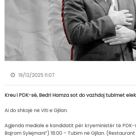
19/12/2025 11:07
Kreu i PDK-së, Bedri Hamza sot do vazhdoj tubimet ele
Ai do shkojë në Viti e Gjilan.
Agjenda mediale e kandidatit për kryeministër të PDK-së
Bajram Sylejmani”) 18:00 – Tubim në Gjilan. (Restaurant 