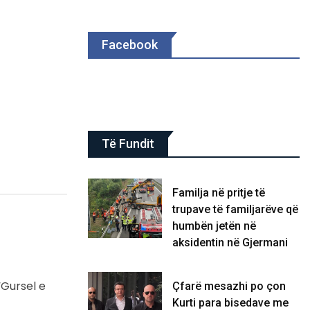
Facebook
Të Fundit
​Familja në pritje të
trupave të familjarëve që
humbën jetën në
aksidentin në Gjermani
“Gursel e
Çfarë mesazhi po çon
Kurti para bisedave me