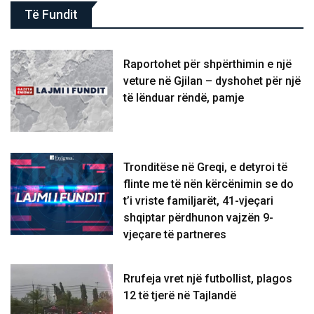
Të Fundit
Raportohet për shpërthimin e një
veture në Gjilan – dyshohet për një
të lënduar rëndë, pamje
Tronditëse në Greqi, e detyroi të
flinte me të nën kërcënimin se do
t’i vriste familjarët, 41-vjeçari
shqiptar përdhunon vajzën 9-
vjeçare të partneres
Rrufeja vret një futbollist, plagos
12 të tjerë në Tajlandë