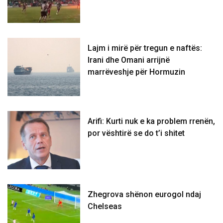
Lajm i mirë për tregun e naftës:
Irani dhe Omani arrijnë
marrëveshje për Hormuzin
Arifi: Kurti nuk e ka problem rrenën,
por vështirë se do t’i shitet
Zhegrova shënon eurogol ndaj
Chelseas