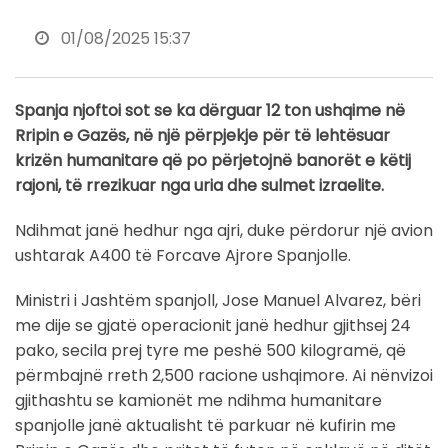
01/08/2025 15:37
Spanja njoftoi sot se ka dërguar 12 ton ushqime në
Rripin e Gazës, në një përpjekje për të lehtësuar
krizën humanitare që po përjetojnë banorët e këtij
rajoni, të rrezikuar nga uria dhe sulmet izraelite.
Ndihmat janë hedhur nga ajri, duke përdorur një avion
ushtarak A400 të Forcave Ajrore Spanjolle.
Ministri i Jashtëm spanjoll, Jose Manuel Alvarez, bëri
me dije se gjatë operacionit janë hedhur gjithsej 24
pako, secila prej tyre me peshë 500 kilogramë, që
përmbajnë rreth 2,500 racione ushqimore. Ai nënvizoi
gjithashtu se kamionët me ndihma humanitare
spanjolle janë aktualisht të parkuar në kufirin me