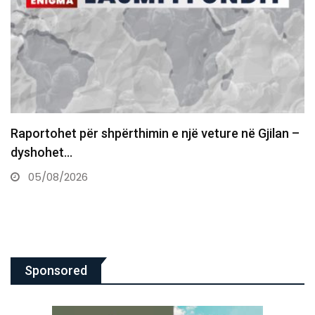
Tronditëse në Greqi, e detyroi të flinte me të nën…
05/08/2026
Sponsored