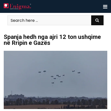
Skip
to
content
Spanja hedh nga ajri 12 ton ushqime
në Rripin e Gazës