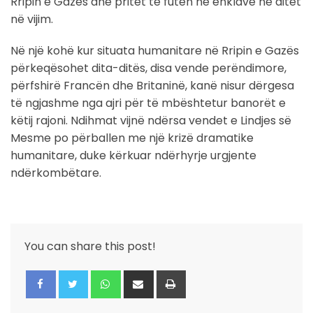
Rripin e Gazës dhe pritet të futen në enklavë në ditët
në vijim.
Në një kohë kur situata humanitare në Rripin e Gazës
përkeqësohet dita-ditës, disa vende perëndimore,
përfshirë Francën dhe Britaninë, kanë nisur dërgesa
të ngjashme nga ajri për të mbështetur banorët e
këtij rajoni. Ndihmat vijnë ndërsa vendet e Lindjes së
Mesme po përballen me një krizë dramatike
humanitare, duke kërkuar ndërhyrje urgjente
ndërkombëtare.
You can share this post!
Whatsapp
Share
Print
via
Email