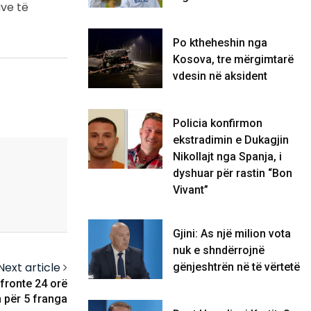
ave të
Po ktheheshin nga
Kosova, tre mërgimtarë
vdesin në aksident
Policia konfirmon
ekstradimin e Dukagjin
Nikollajt nga Spanja, i
dyshuar për rastin “Bon
Vivant”
Gjini: As një milion vota
nuk e shndërrojnë
Next article
gënjeshtrën në të vërtetë
ofronte 24 orë
n për 5 franga