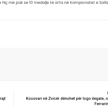
 me hiç më pak se 10 medalje të arta në Kampionatet e Sall
rajt
Kosovari në Zvicër dënohet për logo ilegale, 
Ferrari