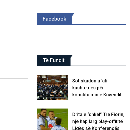
Facebook
Të Fundit
Sot skadon afati
kushtetues për
konstituimin e Kuvendit
Drita e “shkel” Tre Fiorin,
një hap larg play-offit të
Ligës së Konferencës