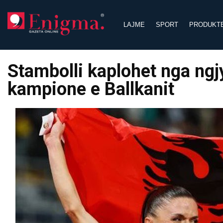
Skip
to
LAJME
SPORT
PRODUKT
content
Stambolli kaplohet nga ngjy
kampione e Ballkanit