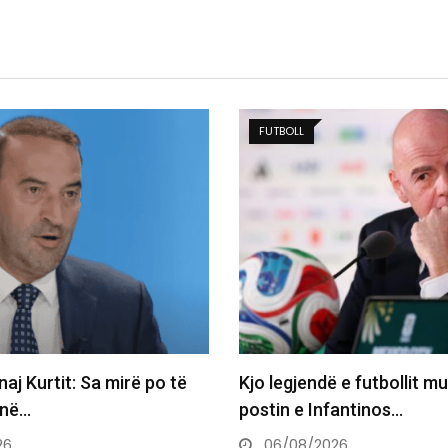
BALLINA 5
dë e futbollit mund ta marrë
Basketbollistja transgji
nfantinos…
WNBA-në: Nëse më telef
do…
026