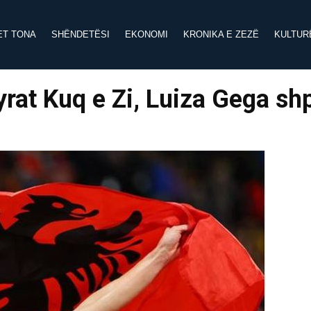
ET TONA
SHËNDETËSI
EKONOMI
KRONIKA E ZEZË
KULTUR
rat Kuq e Zi, Luiza Gega shp