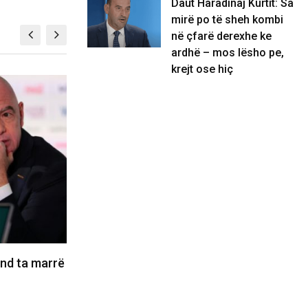
Daut Haradinaj Kurtit: Sa
mirë po të sheh kombi
në çfarë derexhe ke
ardhë – mos lësho pe,
krejt ose hiç
BOTË
nore e synon
Rrufeja vret një futbollist, plagos 12
onojnë, nuk
të tjerë në Tajlandë
05/08/2026