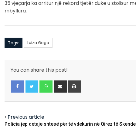
35 vjeçarja ka arritur një rekord tjetër duke u stolisur
mbyllura.
Tags:
Luiza Gega
You can share this post!
Whatsapp
Share
Print
via
Email
Facebook
Twitter
Previous article
Policia jep detaje shtesë për të vdekurin në Qirez të Skende