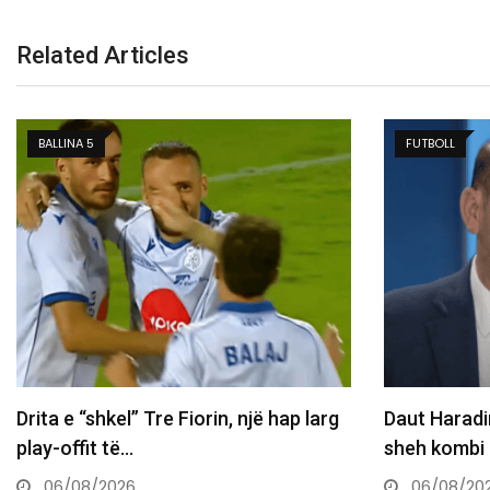
Related Articles
FUTBOLL
FUTBOLL
Daut Haradinaj Kurtit: Sa mirë po të
Kjo legjen
sheh kombi në…
postin e I
06/08/2026
06/08/2