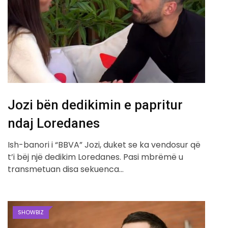
Jozi bën dedikimin e papritur
ndaj Loredanes
Ish-banori i “BBVA” Jozi, duket se ka vendosur që
t’i bëj një dedikim Loredanes. Pasi mbrëmë u
transmetuan disa sekuenca…
SHOWBIZ