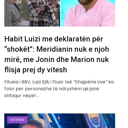
Habit Luizi me deklaratën për
“shokët”: Meridianin nuk e njoh
mirë, me Jonin dhe Marion nuk
flisja prej dy vitesh
Fituesi i BBV, Luizi Ejlli, i ftuar tek “Shqipëria Live” ka
folur për personazhe të ndryshëm që janë
shfaqur nëpër…
SHOWBIZ