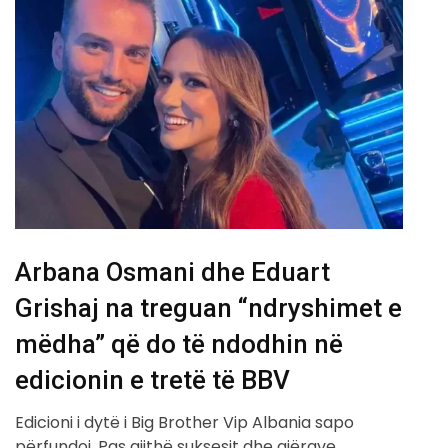
Arbana Osmani dhe Eduart
Grishaj na treguan “ndryshimet e
mëdha” që do të ndodhin në
edicionin e tretë të BBV
Edicioni i dytë i Big Brother Vip Albania sapo
përfundoi. Pas gjithë suksesit dhe gjërave