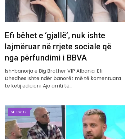
Efi bëhet e ‘gjallë’, nuk ishte
lajmëruar në rrjete sociale që
nga përfundimi i BBVA
Ish-banorja e Big Brother VIP Albania, Efi
Dhedhes ishte ndër banorët më të komentuara
të këtij edicioni. Ajo arriti të…
SHOWBIZ