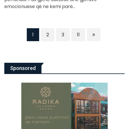
emocionuese që ne kemi parë…
1
2
3
11
Sponsored