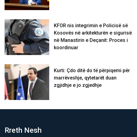
KFOR nis integrimin e Policisë së
Kosovës në arkitekturën e sigurisë
në Manastirin e Deçanit: Proces i
koordinuar
Kurti: Çdo ditë do të përpiqemi për
marrëveshje, qytetarët duan
zgjidhje e jo zgjedhje
Rreth Nesh