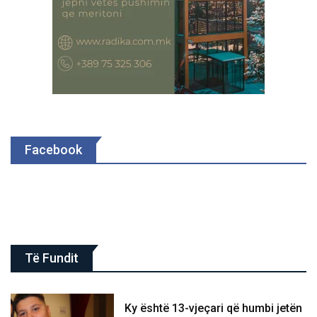
Facebook
Të Fundit
Ky është 13-vjeçari që humbi jetën