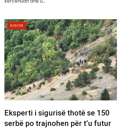
kërcënuan dhe u…
KOSOVË
Eksperti i sigurisë thotë se 150
serbë po trajnohen për t’u futur