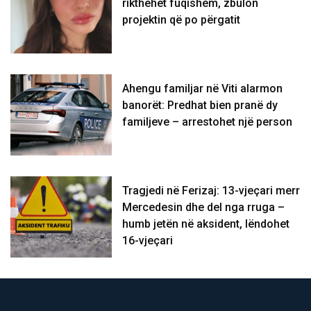
rikthehet fuqishëm, zbulon
projektin që po përgatit
Ahengu familjar në Viti alarmon
banorët: Predhat bien pranë dy
familjeve – arrestohet një person
Tragjedi në Ferizaj: 13-vjeçari merr
Mercedesin dhe del nga rruga –
humb jetën në aksident, lëndohet
16-vjeçari