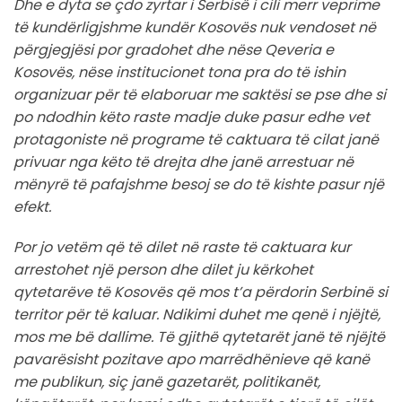
Dhe e dyta se çdo zyrtar i Serbisë i cili merr veprime
të kundërligjshme kundër Kosovës nuk vendoset në
përgjegjësi por gradohet dhe nëse Qeveria e
Kosovës, nëse institucionet tona pra do të ishin
organizuar për të elaboruar me saktësi se pse dhe si
po ndodhin këto raste madje duke pasur edhe vet
protagoniste në programe të caktuara të cilat janë
privuar nga këto të drejta dhe janë arrestuar në
mënyrë të pafajshme besoj se do të kishte pasur një
efekt.
Por jo vetëm që të dilet në raste të caktuara kur
arrestohet një person dhe dilet ju kërkohet
qytetarëve të Kosovës që mos t’a përdorin Serbinë si
territor për të kaluar. Ndikimi duhet me qenë i njëjtë,
mos me bë dallime. Të gjithë qytetarët janë të njëjtë
pavarësisht pozitave apo marrëdhënieve që kanë
me publikun, siç janë gazetarët, politikanët,