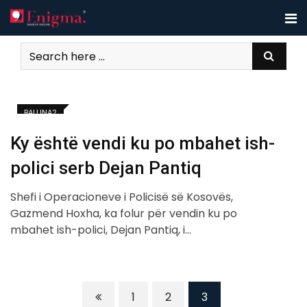
Skip
to
content
BALLINA2
Ky është vendi ku po mbahet ish-
polici serb Dejan Pantiq
Shefi i Operacioneve i Policisë së Kosovës,
Gazmend Hoxha, ka folur për vendin ku po
mbahet ish-polici, Dejan Pantiq, i…
1
2
3