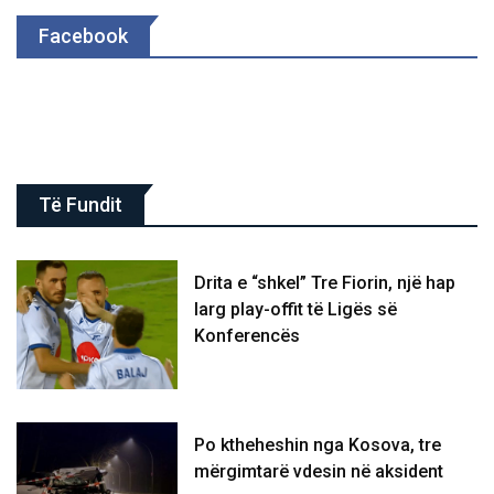
Facebook
Të Fundit
Drita e “shkel” Tre Fiorin, një hap
larg play-offit të Ligës së
Konferencës
Po ktheheshin nga Kosova, tre
mërgimtarë vdesin në aksident