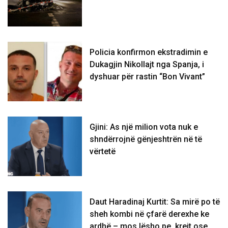
Policia konfirmon ekstradimin e
Dukagjin Nikollajt nga Spanja, i
dyshuar për rastin “Bon Vivant”
Gjini: As një milion vota nuk e
shndërrojnë gënjeshtrën në të
vërtetë
Daut Haradinaj Kurtit: Sa mirë po të
sheh kombi në çfarë derexhe ke
ardhë – mos lësho pe, krejt ose