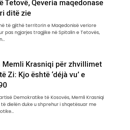
në Tetovë, Qeveria maqedonase
ri ditë zie
e në të gjithë territorin e Maqedonisë veriore
ur pas ngjarjes tragjike në Spitalin e Tetovës,
n…
Memli Krasniqi për zhvillimet
të Zi: Kjo është ‘déjà vu’ e
’90
Partisë Demokratike të Kosovës, Memli Krasniqi
 të dielën duke u shprehur i shqetësuar me
aotike…