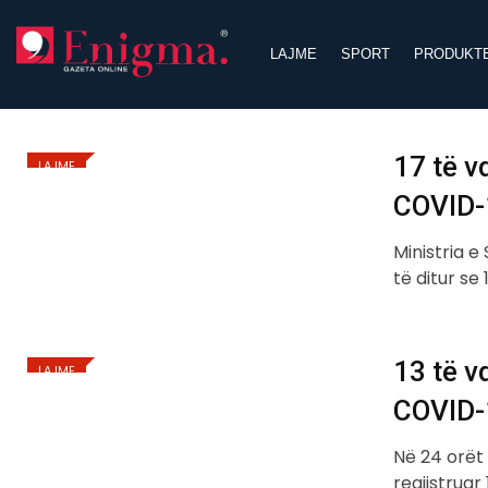
Skip
to
LAJME
SPORT
PRODUKT
content
17 të v
LAJME
COVID-
Ministria 
të ditur s
13 të v
LAJME
COVID-
Në 24 orët
regjistruar