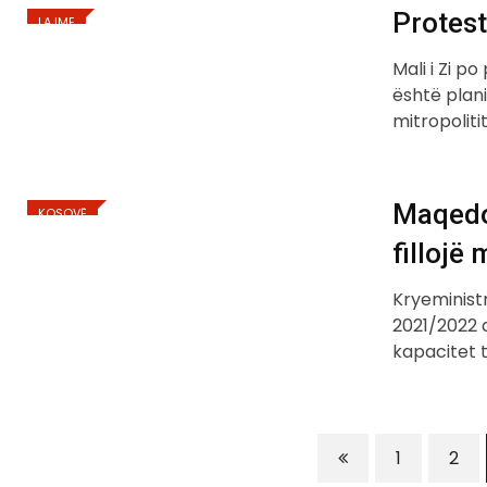
Protest
LAJME
Mali i Zi p
është plan
mitropoliti
Maqedon
KOSOVË
fillojë
Kryeministr
2021/2022 d
kapacitet 
1
2