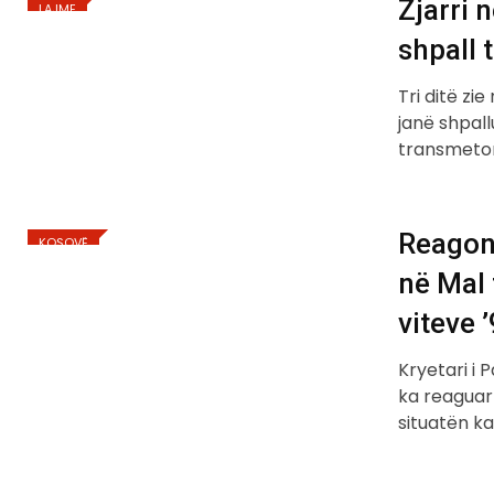
Zjarri 
LAJME
shpall t
Tri ditë zi
janë shpall
transmeto
Reagon 
KOSOVË
në Mal 
viteve 
Kryetari i 
ka reaguar
situatën k