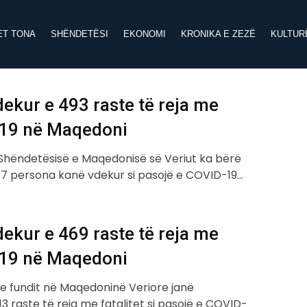
ET TONA
SHËNDETËSI
EKONOMI
KRONIKA E ZEZË
KULTUR
dekur e 493 raste të reja me
19 në Maqedoni
e Shëndetësisë e Maqedonisë së Veriut ka bërë
e 17 persona kanë vdekur si pasojë e COVID-19…
dekur e 469 raste të reja me
19 në Maqedoni
 e fundit në Maqedoninë Veriore janë
 13 raste të reja me fatalitet si pasojë e COVID-