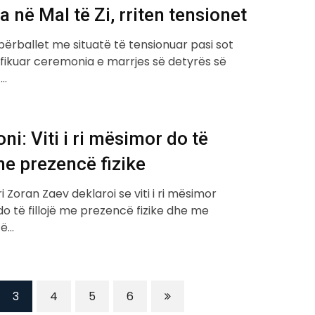
a në Mal të Zi, rriten tensionet
o përballet me situatë të tensionuar pasi sot
ifikuar ceremonia e marrjes së detyrës së
t…
i: Viti i ri mësimor do të
 me prezencë fizike
i Zoran Zaev deklaroi se viti i ri mësimor
o të fillojë me prezencë fizike dhe me
të…
3
4
5
6