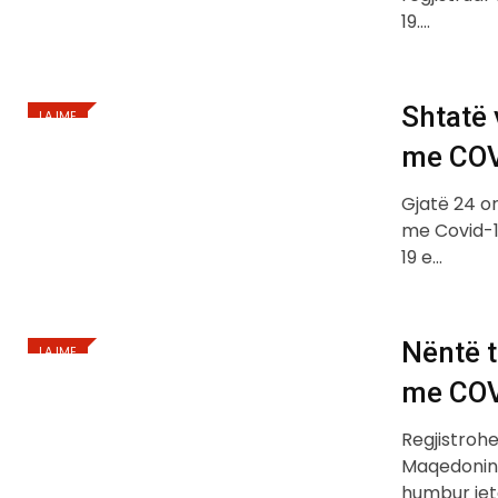
19.…
Shtatë 
LAJME
me COV
Gjatë 24 or
me Covid-1
19 e…
Nëntë t
LAJME
me COV
Regjistroh
Maqedoninë
humbur jetë