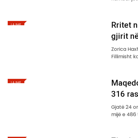
Rritet 
LAJME
gjirit 
Zorica Haxh
Fillimisht 
Maqedon
LAJME
316 ras
Gjatë 24 o
mijë e 486 