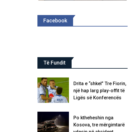
Facebook
Të Fundit
Drita e “shkel” Tre Fiorin,
një hap larg play-offit të
Ligës së Konferencës
Po ktheheshin nga
Kosova, tre mërgimtarë
vdesin në aksident