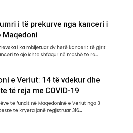
numri i të prekurve nga kanceri i
në Maqedoni
ievska i ka mbijetuar dy herë kancerit të gjirit.
kanceri te ajo ishte shfaqur në moshë të re…
i e Veriut: 14 të vdekur dhe
te të reja me COVID-19
rëve të fundit në Maqedoninë e Veriut nga 3
teste të kryera janë regjistruar 316…