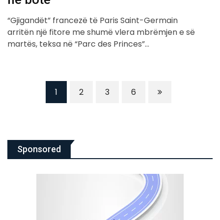
“Gjigandët” francezë të Paris Saint-Germain
arritën një fitore me shumë vlera mbrëmjen e së
martës, teksa në “Parc des Princes”…
1
2
3
6
Sponsored