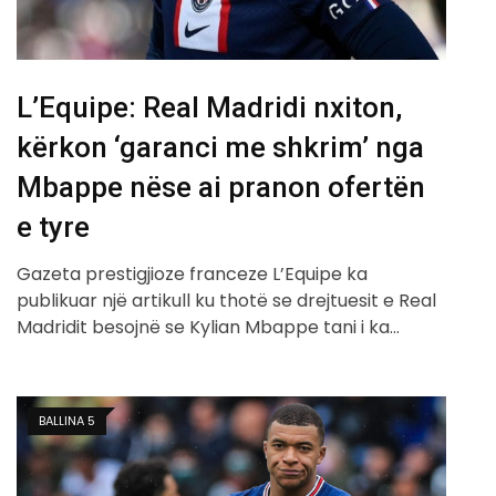
L’Equipe: Real Madridi nxiton,
kërkon ‘garanci me shkrim’ nga
Mbappe nëse ai pranon ofertën
e tyre
Gazeta prestigjioze franceze L’Equipe ka
publikuar një artikull ku thotë se drejtuesit e Real
Madridit besojnë se Kylian Mbappe tani i ka…
BALLINA 5