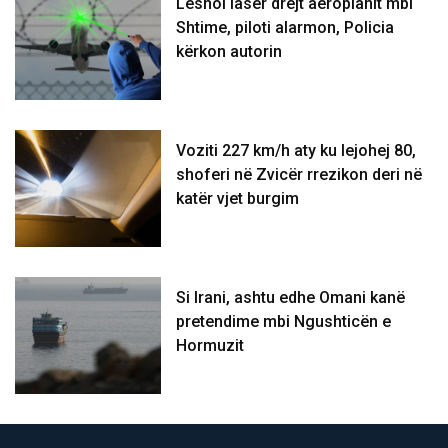
Lëshoi laser drejt aeroplanit mbi
Shtime, piloti alarmon, Policia
kërkon autorin
Voziti 227 km/h aty ku lejohej 80,
shoferi në Zvicër rrezikon deri në
katër vjet burgim
Si Irani, ashtu edhe Omani kanë
pretendime mbi Ngushticën e
Hormuzit