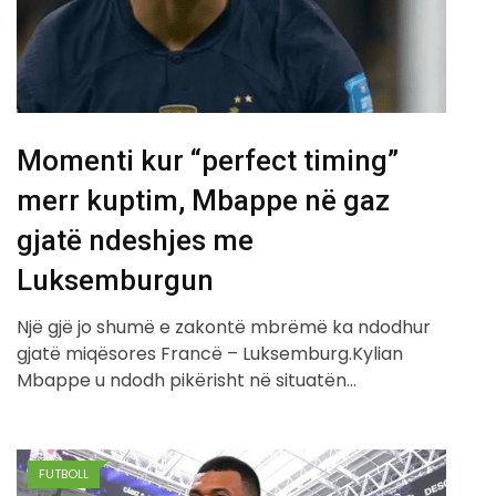
Momenti kur “perfect timing”
merr kuptim, Mbappe në gaz
gjatë ndeshjes me
Luksemburgun
Një gjë jo shumë e zakontë mbrëmë ka ndodhur
gjatë miqësores Francë – Luksemburg.Kylian
Mbappe u ndodh pikërisht në situatën…
FUTBOLL