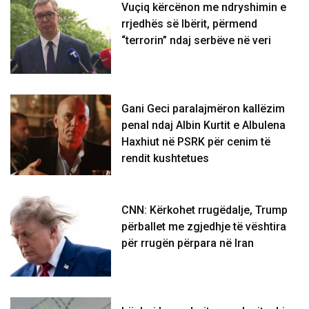
Vuçiq kërcënon me ndryshimin e
rrjedhës së Ibërit, përmend
“terrorin” ndaj serbëve në veri
Gani Geci paralajmëron kallëzim
penal ndaj Albin Kurtit e Albulena
Haxhiut në PSRK për cenim të
rendit kushtetues
CNN: Kërkohet rrugëdalje, Trump
përballet me zgjedhje të vështira
për rrugën përpara në Iran