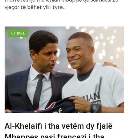
vjeçar të bëhet ylli i tyre.…
FUTBOLL
Al-Khelaifi i tha vetëm dy fjalë
Mbappes pasi francezi i tha