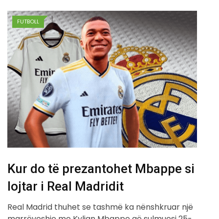
FUTBOLL
Kur do të prezantohet Mbappe si
lojtar i Real Madridit
Real Madrid thuhet se tashmë ka nënshkruar një
marrëveshje me Kylian Mbappe që sulmuesi 25-