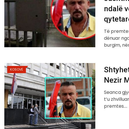
ndalë v
qytetar
Të premten
dënuar nga
burgim, në
Shtyhet
KOSOVË
Nezir 
Seanca gjy
t’u zhvillu
premtes.…