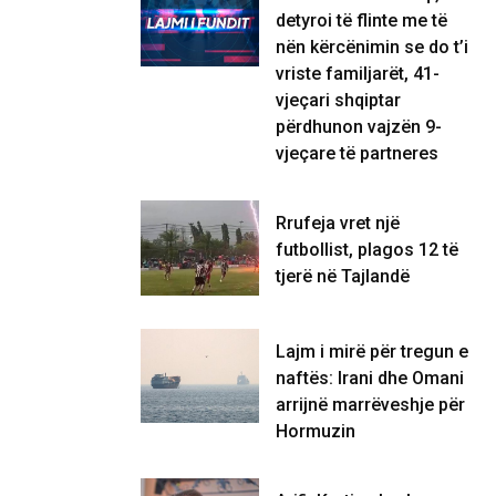
detyroi të flinte me të
nën kërcënimin se do t’i
vriste familjarët, 41-
vjeçari shqiptar
përdhunon vajzën 9-
vjeçare të partneres
Rrufeja vret një
futbollist, plagos 12 të
tjerë në Tajlandë
Lajm i mirë për tregun e
naftës: Irani dhe Omani
arrijnë marrëveshje për
Hormuzin