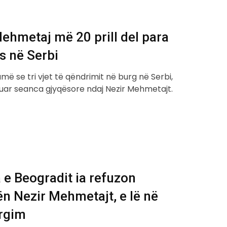
ehmetaj më 20 prill del para
s në Serbi
ë se tri vjet të qëndrimit në burg në Serbi,
uar seanca gjyqësore ndaj Nezir Mehmetajt.
 e Beogradit ia refuzon
n Nezir Mehmetajt, e lë në
rgim