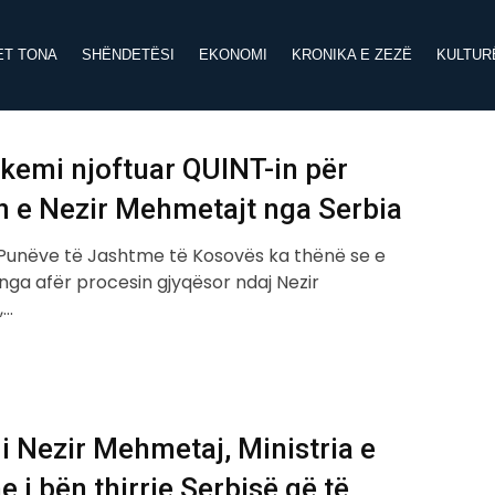
ET TONA
SHËNDETËSI
EKONOMI
KRONIKA E ZEZË
KULTUR
kemi njoftuar QUINT-in për
n e Nezir Mehmetajt nga Serbia
e Punëve të Jashtme të Kosovës ka thënë se e
nga afër procesin gjyqësor ndaj Nezir
,…
i Nezir Mehmetaj, Ministria e
 i bën thirrje Serbisë që të