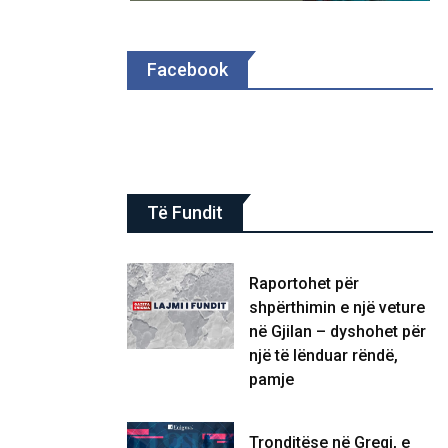
Facebook
Të Fundit
Raportohet për
shpërthimin e një veture
në Gjilan – dyshohet për
një të lënduar rëndë,
pamje
Tronditëse në Greqi, e