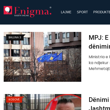
Skip
to
LAJME
SPORT
PRODUKT
content
MPJ: E 
BALLINA 3
dënimi
Ministria 
ka ndjekur 
Mehmetajt
Dënimi 
KOSOVË
Jashtme