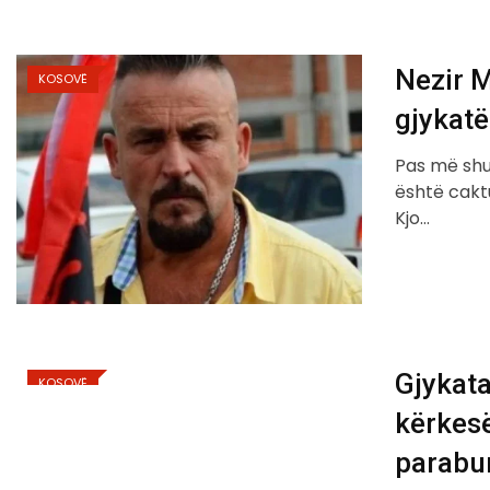
Nezir M
KOSOVË
gjykatë
Pas më shum
është cakt
Kjo…
Gjykata
KOSOVË
kërkesë
parabu