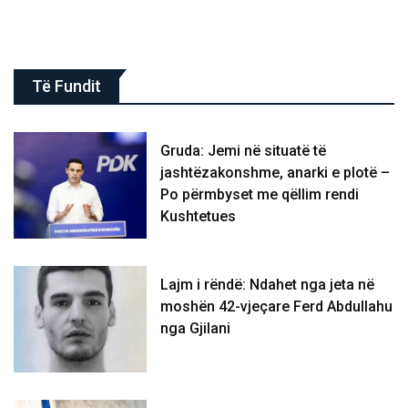
Të Fundit
Gruda: Jemi në situatë të
jashtëzakonshme, anarki e plotë –
Po përmbyset me qëllim rendi
Kushtetues
Lajm i rëndë: Ndahet nga jeta në
moshën 42-vjeçare Ferd Abdullahu
nga Gjilani