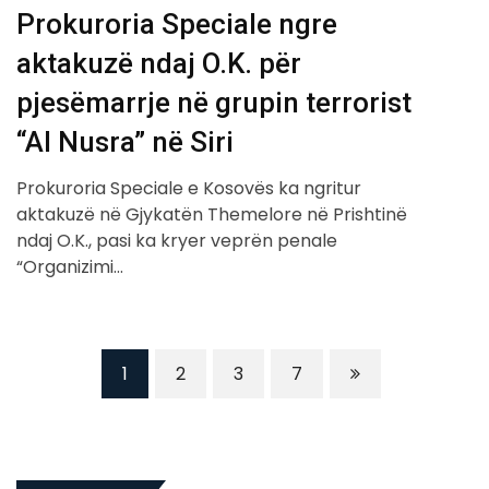
Prokuroria Speciale ngre
aktakuzë ndaj O.K. për
pjesëmarrje në grupin terrorist
“Al Nusra” në Siri
Prokuroria Speciale e Kosovës ka ngritur
aktakuzë në Gjykatën Themelore në Prishtinë
ndaj O.K., pasi ka kryer veprën penale
“Organizimi…
1
2
3
7