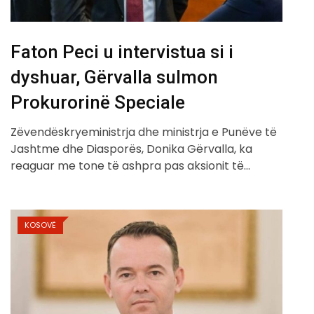
Faton Peci u intervistua si i
dyshuar, Gërvalla sulmon
Prokurorinë Speciale
Zëvendëskryeministrja dhe ministrja e Punëve të
Jashtme dhe Diasporës, Donika Gërvalla, ka
reaguar me tone të ashpra pas aksionit të…
KOSOVË