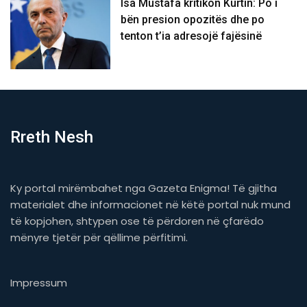
Isa Mustafa kritikon Kurtin: Po i
bën presion opozitës dhe po
tenton t’ia adresojë fajësinë
Rreth Nesh
Ky portal mirëmbahet nga Gazeta Enigma! Të gjitha
materialet dhe informacionet në këtë portal nuk mund
të kopjohen, shtypen ose të përdoren në çfarëdo
mënyre tjetër për qëllime përfitimi.
Impressum