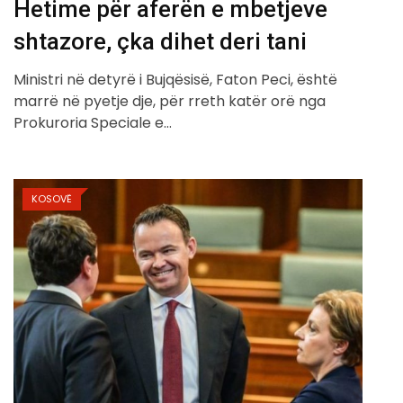
Hetime për aferën e mbetjeve
shtazore, çka dihet deri tani
Ministri në detyrë i Bujqësisë, Faton Peci, është
marrë në pyetje dje, për rreth katër orë nga
Prokuroria Speciale e…
KOSOVË