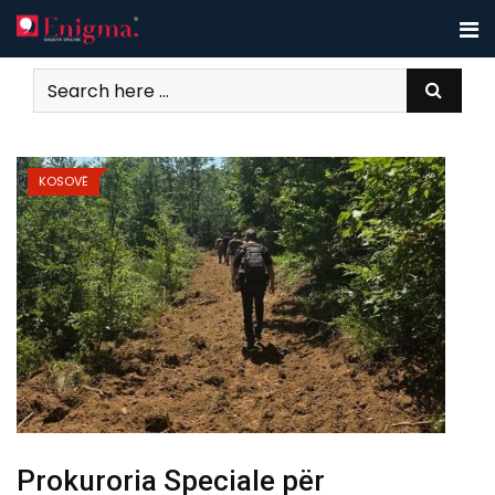
Skip
to
content
KOSOVË
Prokuroria Speciale për