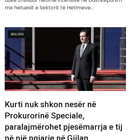
duke zhvilluar hetime intensive në bashkëpunim
me hetuesit e Sektorit të Hetimeve…
BALLINA
Kurti nuk shkon nesër në
Prokurorinë Speciale,
paralajmërohet pjesëmarrja e tij
në një ngjarje në Gjilan