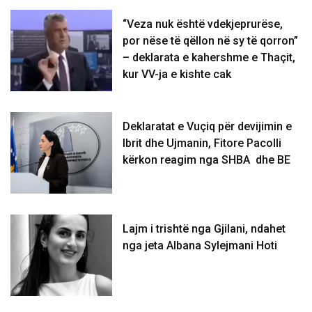
“Veza nuk është vdekjeprurëse,
por nëse të qëllon në sy të qorron”
– deklarata e kahershme e Thaçit,
kur VV-ja e kishte cak
Deklaratat e Vuçiq për devijimin e
Ibrit dhe Ujmanin, Fitore Pacolli
kërkon reagim nga SHBA dhe BE
Lajm i trishtë nga Gjilani, ndahet
nga jeta Albana Sylejmani Hoti