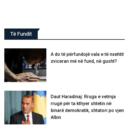
Të Fundit
A do të përfundojë vala e të nxehtit
zviceran më në fund, në gusht?
Daut Haradinaj: Rruga e vetmja
rrugë për ta kthyer shtetin në
binarë demokratik, shtatori po vjen
Albin