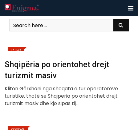
Skip
to
content
LAJME
Shqipëria po orientohet drejt
turizmit masiv
Kliton Gërxhani nga shoqata e tur operatorëve
turistikë, thotë se Shqipëria po orientohet drejt
turizmit masiv dhe kjo sipas tij…
KOSOVË