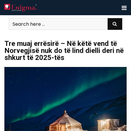
Skip
to
content
Tre muaj errësirë – Në këtë vend të
Norvegjisë nuk do të lind dielli deri në
shkurt të 2025-tës