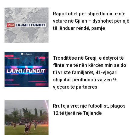
Raportohet për shpërthimin e një
veture në Gjilan – dyshohet për një
të lënduar rëndë, pamje
Tronditëse në Greqi, e detyroi të
flinte me të nën kërcënimin se do
t’i vriste familjarët, 41-vjeçari
shqiptar përdhunon vajzën 9-
vjeçare të partneres
Rrufeja vret një futbollist, plagos
12 të tjerë në Tajlandë