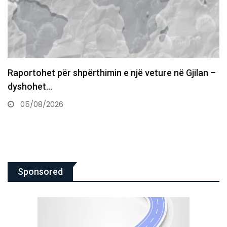
Tronditëse në Greqi, e detyroi të flinte me të nën…
05/08/2026
Sponsored