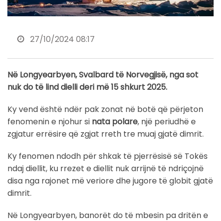
27/10/2024 08:17
Në Longyearbyen, Svalbard të Norvegjisë, nga sot
nuk do të lind dielli deri më 15 shkurt 2025.
Ky vend është ndër pak zonat në botë që përjeton
fenomenin e njohur si
nata polare
, një periudhë e
zgjatur errësire që zgjat rreth tre muaj gjatë dimrit.
Ky fenomen ndodh për shkak të pjerrësisë së Tokës
ndaj diellit, ku rrezet e diellit nuk arrijnë të ndriçojnë
disa nga rajonet më veriore dhe jugore të globit gjatë
dimrit.
Në Longyearbyen, banorët do të mbesin pa dritën e