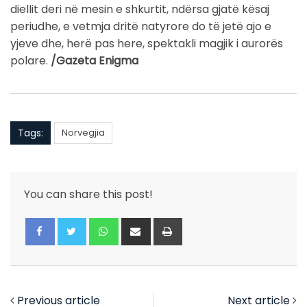
diellit deri në mesin e shkurtit, ndërsa gjatë kësaj
periudhe, e vetmja dritë natyrore do të jetë ajo e
yjeve dhe, herë pas here, spektakli magjik i aurorës
polare.
/Gazeta Enigma
Tags:
Norvegjia
You can share this post!
Whatsapp
Share
Print
via
Email
Previous article
Next article