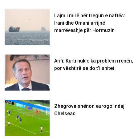
Lajm i mirë për tregun e naftës:
Irani dhe Omani arrijnë
marrëveshje për Hormuzin
Arifi: Kurti nuk e ka problem rrenën,
por vështirë se do t’i shitet
Zhegrova shënon eurogol ndaj
Chelseas