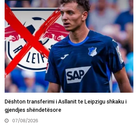
10 vjet nga e arta historike e Majlinda Kelmendit
në…
07/08/2026