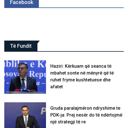
Facebook
Të Fundit
Haziri: Kërkuam që seanca të
mbahet sonte në mënyrë që të
ruhet fryme kushtetuese dhe
afatet
Gruda paralajmëron ndryshime te
PDK-ja: Prej nesër do të ndërtojmë
një strategji të re