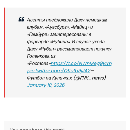
Агенты предложили Даку немецким
клубам. «Аугсбург», «Майнц» и
«Гамбург» заинтересованы в
форварде «Рубина». В случае ухода
Даку «Рубин» рассматривает покупку
Голенкова из
«Ростова»
https://t.co/NWnMeg9yrm
pic.twitter.com/OKufb9jJA2
—
Футбол на Куличках (@FNK_news)
January 18, 2026