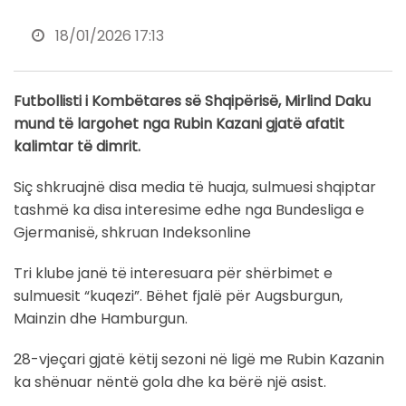
18/01/2026 17:13
Futbollisti i Kombëtares së Shqipërisë, Mirlind Daku
mund të largohet nga Rubin Kazani gjatë afatit
kalimtar të dimrit.
Siç shkruajnë disa media të huaja, sulmuesi shqiptar
tashmë ka disa interesime edhe nga Bundesliga e
Gjermanisë, shkruan Indeksonline
Tri klube janë të interesuara për shërbimet e
sulmuesit “kuqezi”. Bëhet fjalë për Augsburgun,
Mainzin dhe Hamburgun.
28-vjeçari gjatë këtij sezoni në ligë me Rubin Kazanin
ka shënuar nëntë gola dhe ka bërë një asist.