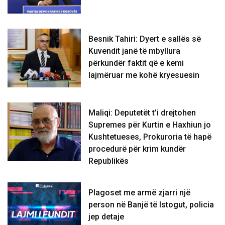
Besnik Tahiri: Dyert e sallës së
Kuvendit janë të mbyllura
përkundër faktit që e kemi
lajmëruar me kohë kryesuesin
Maliqi: Deputetët t’i drejtohen
Supremes për Kurtin e Haxhiun jo
Kushtetueses, Prokuroria të hapë
procedurë për krim kundër
Republikës
Plagoset me armë zjarri një
person në Banjë të Istogut, policia
jep detaje