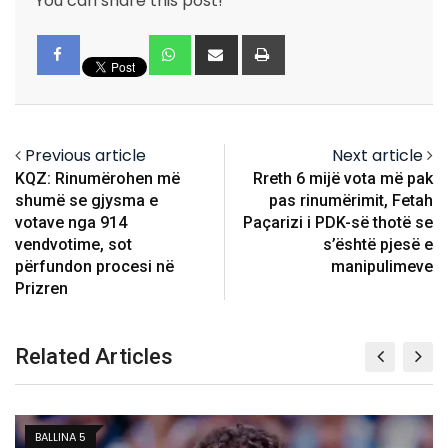
You can share this post!
Whatsapp
Share
Print
via
Email
Previous article
Next article
KQZ: Rinumërohen më
Rreth 6 mijë vota më pak
shumë se gjysma e
pas rinumërimit, Fetah
votave nga 914
Paçarizi i PDK-së thotë se
vendvotime, sot
s’është pjesë e
përfundon procesi në
manipulimeve
Prizren
Related Articles
BALLINA 5