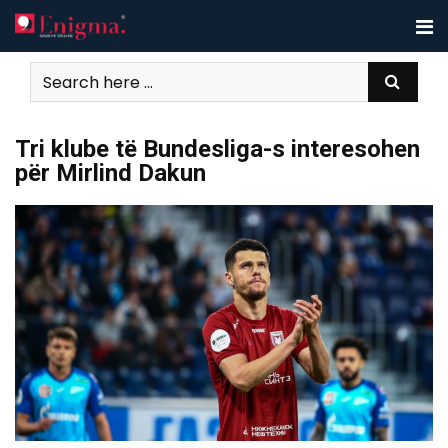
Skip
to
content
Tri klube të Bundesliga-s interesohen
për Mirlind Dakun