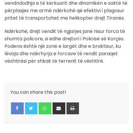
vendndodhja e të kërkuarit dhe dinamikën e saktë të
përplasjes me armë ndërkohë që efektivi i plagosur
pritet të transportohet me helikopter drejt Tiranës.
Ndërkohë, drejt vendit të ngjarjes janë nisur forca të
shumta policore, si edhe drejtori i Policisë së Korçës.
Podena është një zonë e largët dhe e braktisur, ku
lëvizja dhe ndërhyrja e forcave të rendit paraqet
vështirësi për shkak të terrenit të vështirë.
You can share this post!
Whatsapp
Share
Print
via
Email