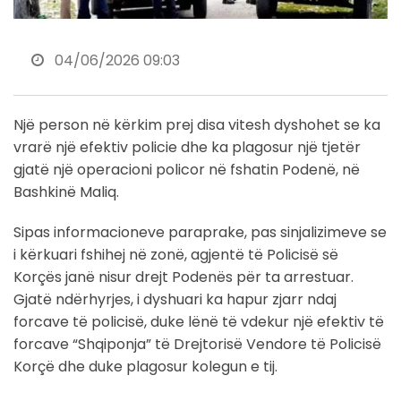
04/06/2026 09:03
Një person në kërkim prej disa vitesh dyshohet se ka
vrarë një efektiv policie dhe ka plagosur një tjetër
gjatë një operacioni policor në fshatin Podenë, në
Bashkinë Maliq.
Sipas informacioneve paraprake, pas sinjalizimeve se
i kërkuari fshihej në zonë, agjentë të Policisë së
Korçës janë nisur drejt Podenës për ta arrestuar.
Gjatë ndërhyrjes, i dyshuari ka hapur zjarr ndaj
forcave të policisë, duke lënë të vdekur një efektiv të
forcave “Shqiponja” të Drejtorisë Vendore të Policisë
Korçë dhe duke plagosur kolegun e tij.