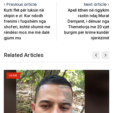
Previous article
Next article
Kurti flet për luksin në
Apeli kthen në rigjykim
xhipin e zi: Kur ndodh
rastin ndaj Murat
frenimi i fuqishëm nga
Dernjanit, i dënuar nga
shoferi, është shumë me
Themelorja me 20 vjet
rëndësi mos me më dalë
burgim për krime kundër
gjumi mu
njerëzimit
Related Articles
LAJME