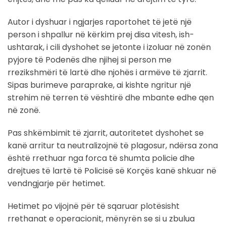
Autor i dyshuar i ngjarjes raportohet të jetë një
person i shpallur në kërkim prej disa vitesh, ish-
ushtarak, i cili dyshohet se jetonte i izoluar në zonën
pyjore të Podenës dhe njihej si person me
rrezikshmëri të lartë dhe njohës i armëve të zjarrit.
Sipas burimeve paraprake, ai kishte ngritur një
strehim në terren të vështirë dhe mbante edhe qen
në zonë.
Pas shkëmbimit të zjarrit, autoritetet dyshohet se
kanë arritur ta neutralizojnë të plagosur, ndërsa zona
është rrethuar nga forca të shumta policie dhe
drejtues të lartë të Policisë së Korçës kanë shkuar në
vendngjarje për hetimet.
Hetimet po vijojnë për të sqaruar plotësisht
rrethanat e operacionit, mënyrën se si u zbulua