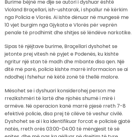
Burime bëjnë me dije se autori i dyshuar është
Violand Braçellari, ish-ushtarak, i shpallur në kërkim
nga Policia e Vlorës. Ai ishte dënuar në mungesë me
10 vjet burgim nga Gjykata e Vlorës për veprën
penale të prodhimit dhe shitjes së lëndëve narkotike.
Sipas të njëjtave burime, Braçellari dyshohet se
jetonte prej vitesh në pyjet e Podenës, ku kishte
ngritur një stan të madh dhe mbante disa qen. Një
ditë më parë, policia kishte marrë informacion se ai
ndodhej i fshehur në këtë zonë të thellë malore.
Mësohet se i dyshuari konsiderohej person me
rrezikshmëri të lartë dhe njohës shumë i mirë i
armëve. Në operacion kanë marrë pjesë rreth 7-8
efektivë policie, disa prej të cilëve të veshur civilë.
Dyshohet se ai i ka identifikuar forcat e policisë gjatë
natës, rreth orës 03:00-04:00 të mëngjesit të së
enjtes, dhe më pas ka qëlluar në drejtim të tyre.