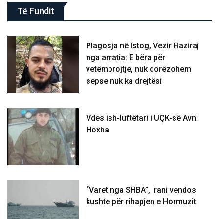
Të Fundit
Plagosja në Istog, Vezir Haziraj
nga arratia: E bëra për
vetëmbrojtje, nuk dorëzohem
sepse nuk ka drejtësi
Vdes ish-luftëtari i UÇK-së Avni
Hoxha
“Varet nga SHBA”, Irani vendos
kushte për rihapjen e Hormuzit