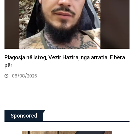
Vdes ish-luftëtari i UÇK-së Avni Hoxha
08/08/2026
Sponsored