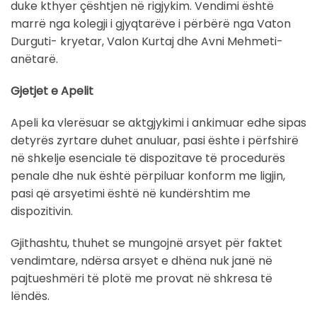
duke kthyer çështjen në rigjykim. Vendimi është
marrë nga kolegji i gjyqtarëve i përbërë nga Vaton
Durguti- kryetar, Valon Kurtaj dhe Avni Mehmeti-
anëtarë.
Gjetjet e Apelit
Apeli ka vlerësuar se aktgjykimi i ankimuar edhe sipas
detyrës zyrtare duhet anuluar, pasi ështe i përfshirë
në shkelje esenciale të dispozitave të procedurës
penale dhe nuk është përpiluar konform me ligjin,
pasi që arsyetimi është në kundërshtim me
dispozitivin.
Gjithashtu, thuhet se mungojnë arsyet për faktet
vendimtare, ndërsa arsyet e dhëna nuk janë në
pajtueshmëri të plotë me provat në shkresa të
lëndës.