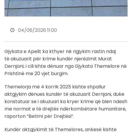
04/06/2026 11:00
Gjykata e Apelit ka kthyer në rigjykim rastin ndaj
të akuzuarit për krime kundër njerëzimit Murat
Dernjani, i cili ishte dënuar nga Gjykata Themelore në
Prishtinë me 20 vjet burgim.
Themelorja më 4 korrik 2025 kishte shpallur
aktgjykim dënues kundër të akuzuarit Dernjani, duke
konstatuar se i akuzuari ka kryer krime që bien ndesh
me normat e të drejtës ndërkombëtare humanitare,
raporton “Betimi për Drejtësi“.
Kundër aktgjykimit të Themelores, ankesë kishte