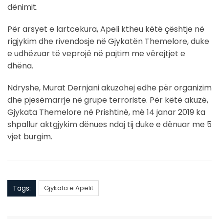
dënimit.
Për arsyet e lartcekura, Apeli ktheu këtë çështje në
rigjykim dhe rivendosje në Gjykatën Themelore, duke
e udhëzuar të veprojë në pajtim me vërejtjet e
dhëna.
Ndryshe, Murat Dernjani akuzohej edhe për organizim
dhe pjesëmarrje në grupe terroriste. Për këtë akuzë,
Gjykata Themelore në Prishtinë, më 14 janar 2019 ka
shpallur aktgjykim dënues ndaj tij duke e dënuar me 5
vjet burgim.
Tags:
Gjykata e Apelit