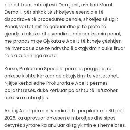
parashtruar mbrojtësi i Dernjanit, avokati Murat
Demolli, për shkak të shkeljeve esenciale të
dispozitave të procedurës penale, shkeljes së Ligjit
Penal, vërtetimit të gabuar dhe jo të plotë të
gjendjes faktike, dhe vendimit mbi sanksionin penal,
me propozim që Gjykata e Apelit të kthejë çështjen
në rivendosje ose të ndryshojë aktgjykimin duke liruar
të akuzuarin nga akuza.
Kurse, Prokuroria Speciale përmes përgjigjes në
ankesë kishte kërkuar që aktgjykimi të vërtetohet.
Njëjtë kërkoi edhe Prokuroria e Apelit përmes
parashtresës, duke kërkuar po ashtu të refuzohet
ankesa e mbrojtjes.
Andaj, Apeli përmes vendimit të përpiluar më 30 prill
2026, ka aprovuar ankesën e mbrojtjes dhe sipas
detyrës zyrtare ka anuluar aktgjykimin e Themelores,