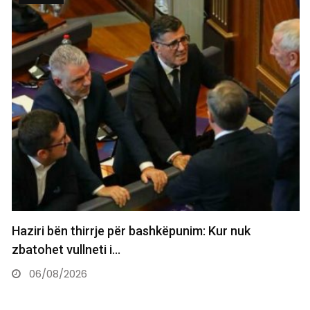
Haziri bën thirrje për bashkëpunim: Kur nuk
zbatohet vullneti i…
06/08/2026