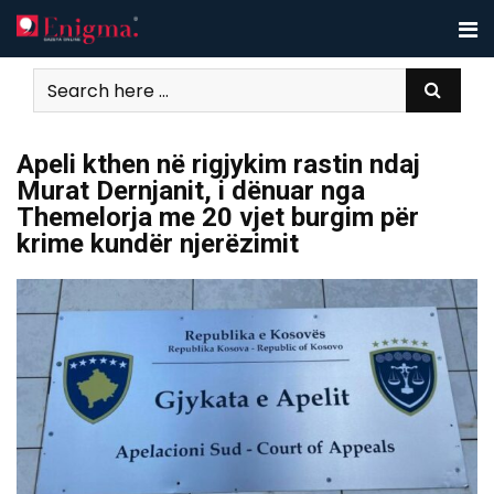
Skip
to
content
Apeli kthen në rigjykim rastin ndaj
Murat Dernjanit, i dënuar nga
Themelorja me 20 vjet burgim për
krime kundër njerëzimit