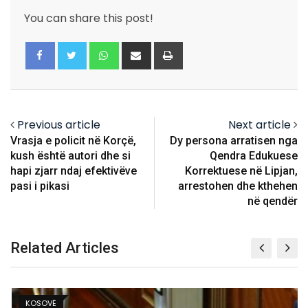
You can share this post!
Whatsapp
Share
Print
via
Email
Previous article
Next article
Vrasja e policit në Korçë,
Dy persona arratisen nga
kush është autori dhe si
Qendra Edukuese
hapi zjarr ndaj efektivëve
Korrektuese në Lipjan,
pasi i pikasi
arrestohen dhe kthehen
në qendër
Related Articles
KOSOVË