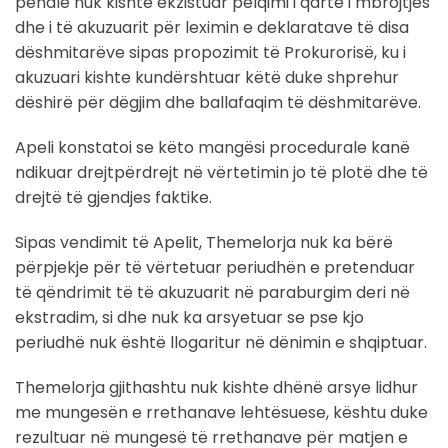
penale nuk kishte ekzistuar pëlqimi i qartë i mbrojtjes
dhe i të akuzuarit për leximin e deklaratave të disa
dëshmitarëve sipas propozimit të Prokurorisë, ku i
akuzuari kishte kundërshtuar këtë duke shprehur
dëshirë për dëgjim dhe ballafaqim të dëshmitarëve.
Apeli konstatoi se këto mangësi procedurale kanë
ndikuar drejtpërdrejt në vërtetimin jo të plotë dhe të
drejtë të gjendjes faktike.
Sipas vendimit të Apelit, Themelorja nuk ka bërë
përpjekje për të vërtetuar periudhën e pretenduar
të qëndrimit të të akuzuarit në paraburgim deri në
ekstradim, si dhe nuk ka arsyetuar se pse kjo
periudhë nuk është llogaritur në dënimin e shqiptuar.
Themelorja gjithashtu nuk kishte dhënë arsye lidhur
me mungesën e rrethanave lehtësuese, kështu duke
rezultuar në mungesë të rrethanave për matjen e