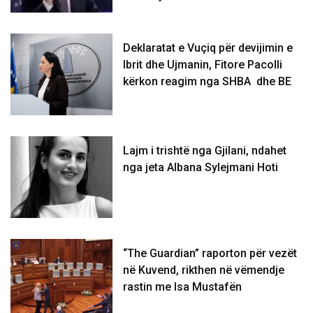
Deklaratat e Vuçiq për devijimin e
Ibrit dhe Ujmanin, Fitore Pacolli
kërkon reagim nga SHBA dhe BE
Lajm i trishtë nga Gjilani, ndahet
nga jeta Albana Sylejmani Hoti
“The Guardian” raporton për vezët
në Kuvend, rikthen në vëmendje
rastin me Isa Mustafën