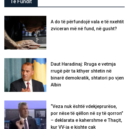
Të Fundit
A do të përfundojë vala e të nxehtit
zviceran më në fund, në gusht?
Daut Haradinaj: Rruga e vetmja
rrugë për ta kthyer shtetin në
binarë demokratik, shtatori po vjen
Albin
“Veza nuk është vdekjeprurëse,
por nëse të qëllon në sy të qorron”
– deklarata e kahershme e Thaçit,
kur VV-ja e kishte cak