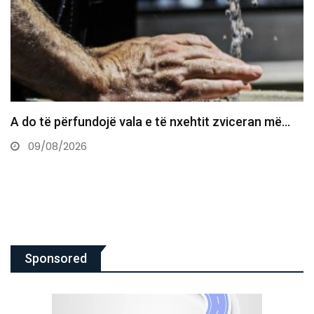
Daut Haradinaj: Rruga e vetmja rrugë për ta kthyer
shtetin…
09/08/2026
Sponsored