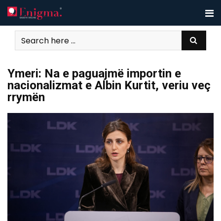
Skip
to
content
Ymeri: Na e paguajmë importin e
nacionalizmat e Albin Kurtit, veriu veç
rrymën