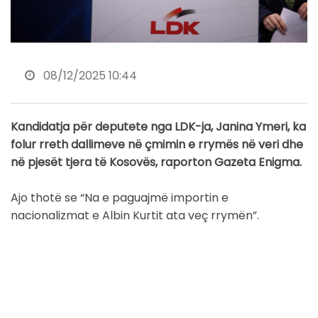
08/12/2025 10:44
Kandidatja për deputete nga LDK-ja, Janina Ymeri, ka
folur rreth dallimeve në çmimin e rrymës në veri dhe
në pjesët tjera të Kosovës, raporton Gazeta Enigma.
Ajo thotë se “Na e paguajmë importin e
nacionalizmat e Albin Kurtit ata veç rrymën”.