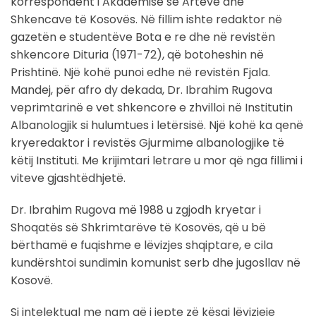
korrespondent i Akademisë së Arteve dhe
Shkencave të Kosovës. Në fillim ishte redaktor në
gazetën e studentëve Bota e re dhe në revistën
shkencore Dituria (1971-72), që botoheshin në
Prishtinë. Një kohë punoi edhe në revistën Fjala.
Mandej, për afro dy dekada, Dr. Ibrahim Rugova
veprimtarinë e vet shkencore e zhvilloi në Institutin
Albanologjik si hulumtues i letërsisë. Një kohë ka qenë
kryeredaktor i revistës Gjurmime albanologjike të
këtij Instituti. Me krijimtari letrare u mor që nga fillimi i
viteve gjashtëdhjetë.
Dr. Ibrahim Rugova më 1988 u zgjodh kryetar i
Shoqatës së Shkrimtarëve të Kosovës, që u bë
bërthamë e fuqishme e lëvizjes shqiptare, e cila
kundërshtoi sundimin komunist serb dhe jugosllav në
Kosovë.
Si intelektual me nam që i jepte zë kësaj lëvizjeje