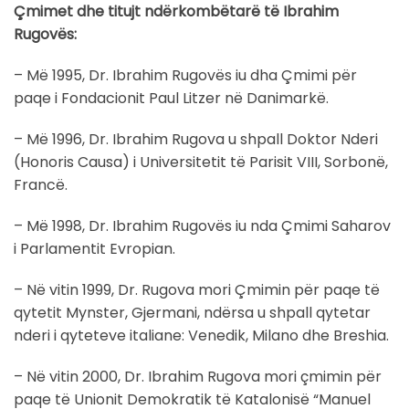
Çmimet dhe titujt ndërkombëtarë të Ibrahim
Rugovës:
– Më 1995, Dr. Ibrahim Rugovës iu dha Çmimi për
paqe i Fondacionit Paul Litzer në Danimarkë.
– Më 1996, Dr. Ibrahim Rugova u shpall Doktor Nderi
(Honoris Causa) i Universitetit të Parisit VIII, Sorbonë,
Francë.
– Më 1998, Dr. Ibrahim Rugovës iu nda Çmimi Saharov
i Parlamentit Evropian.
– Në vitin 1999, Dr. Rugova mori Çmimin për paqe të
qytetit Mynster, Gjermani, ndërsa u shpall qytetar
nderi i qyteteve italiane: Venedik, Milano dhe Breshia.
– Në vitin 2000, Dr. Ibrahim Rugova mori çmimin për
paqe të Unionit Demokratik të Katalonisë “Manuel