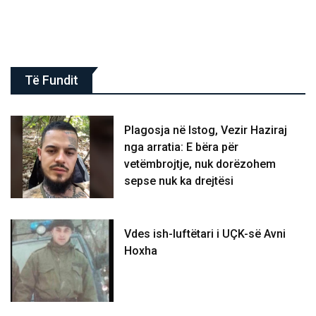
Të Fundit
Plagosja në Istog, Vezir Haziraj
nga arratia: E bëra për
vetëmbrojtje, nuk dorëzohem
sepse nuk ka drejtësi
Vdes ish-luftëtari i UÇK-së Avni
Hoxha