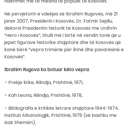
nderimet më të mëdha të popullit të Kosovës.
Në përvjetorin e vdekjes së Ibrahim Rugovës, më 21
janar 2007, Presidenti i Kosovës, Dr. Fatmir Sejdiu,
dekoroi Presidentin historik të Kosovës me Urdhrin
“Hero i Kosovës”, titulli më i lartë në vendin tonë që u
jepet figurave historike shqiptare dhe të Kosovës që
kanë bërë “vepra trimërie për lirinë dhe pavarësinë e
Kosovës”.
Ibrahim Rugova ka botuar këto vepra:
– Prekje lirike, Rilindja, Prishtinë, 1971,
– Kah teoria, Rilindja, Prishtinë, 1978,
– Bibliografia e kritikës letrare shqiptare 1944-1974,
Instituti Albanologjik, Prishtinë, 1976 (së bashku me
Isak Shemën),