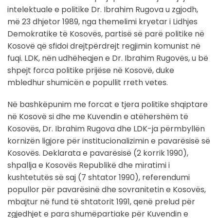
intelektuale e politike Dr. Ibrahim Rugova u zgjodh,
më 23 dhjetor 1989, nga themelimi kryetar i Lidhjes
Demokratike të Kosovës, partisë së parë politike në
Kosovë që sfidoi drejtpërdrejt regjimin komunist në
fuqi. LDK, nën udhëheqjen e Dr. Ibrahim Rugovës, u bë
shpejt forca politike prijëse në Kosovë, duke
mbledhur shumicën e popullit rreth vetes.
Në bashkëpunim me forcat e tjera politike shqiptare
në Kosovë si dhe me Kuvendin e atëhershëm të
Kosovës, Dr. Ibrahim Rugova dhe LDK-ja përmbyllën
kornizën ligjore për institucionalizimin e pavarësisë së
Kosovës. Deklarata e pavarësisë (2 korrik 1990),
shpallja e Kosovës Republikë dhe miratimi i
kushtetutës së saj (7 shtator 1990), referendumi
popullor për pavarësinë dhe sovranitetin e Kosovës,
mbajtur në fund të shtatorit 1991, qenë prelud për
zgjedhjet e para shumëpartiake për Kuvendin e