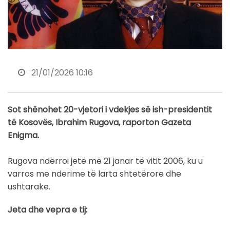
21/01/2026 10:16
Sot shënohet 20-vjetori i vdekjes së ish-presidentit
të Kosovës, Ibrahim Rugova, raporton Gazeta
Enigma.
Rugova ndërroi jetë më 21 janar të vitit 2006, ku u
varros me nderime të larta shtetërore dhe
ushtarake.
Jeta dhe vepra e tij: