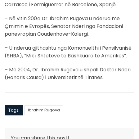
Carrasco i Formiguerra” në Barcelonë, Spanjë.
– Në vitin 2004 Dr. Ibrahim Rugova u nderua me
Çmimin e Evropës, Senator Nderi nga Fondacioni
panevropian Coudenhove-Kalergi.
– U nderua gjithashtu nga Komonuelthi i Pensilvanisë
(SHBA), “Mik i Shteteve të Bashkuara të Amerikës”.
– Më 2004, Dr. Ibrahim Rugova u shpall Doktor Nderi
(Honoris Causa) i Universitetit të Tiranës.
Tags:
Ibrahim Rugova
You can share this post!