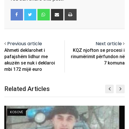
Whatsapp
Share
Print
via
Email
Previous article
Next article
Ahmeti deklarohet i
KQZ njofton se procesi i
pafajshëm lidhur me
rinumërimit përfundon në
akuzën se nuk i deklaroi
7 komuna
mbi 172 mijë euro
Related Articles
KOSOVË