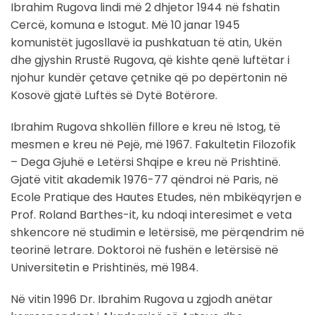
Ibrahim Rugova lindi më 2 dhjetor 1944 në fshatin
Cercë, komuna e Istogut. Më 10 janar 1945
komunistët jugosllavë ia pushkatuan të atin, Ukën
dhe gjyshin Rrustë Rugova, që kishte qenë luftëtar i
njohur kundër çetave çetnike që po depërtonin në
Kosovë gjatë Luftës së Dytë Botërore.
Ibrahim Rugova shkollën fillore e kreu në Istog, të
mesmen e kreu në Pejë, më 1967. Fakultetin Filozofik
– Dega Gjuhë e Letërsi Shqipe e kreu në Prishtinë.
Gjatë vitit akademik 1976-77 qëndroi në Paris, në
Ecole Pratique des Hautes Etudes, nën mbikëqyrjen e
Prof. Roland Barthes-it, ku ndoqi interesimet e veta
shkencore në studimin e letërsisë, me përqendrim në
teorinë letrare. Doktoroi në fushën e letërsisë në
Universitetin e Prishtinës, më 1984.
Në vitin 1996 Dr. Ibrahim Rugova u zgjodh anëtar