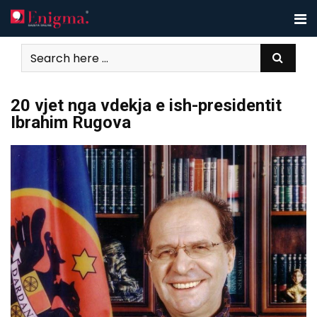
Skip
to
content
20 vjet nga vdekja e ish-presidentit
Ibrahim Rugova