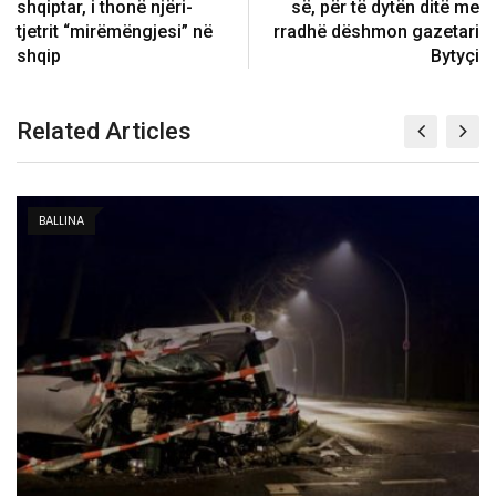
shqiptar, i thonë njëri-
së, për të dytën ditë me
tjetrit “mirëmëngjesi” në
rradhë dëshmon gazetari
shqip
Bytyçi
Related Articles
KOSOVË