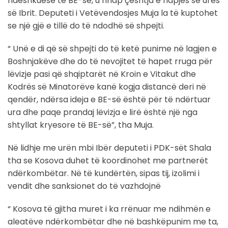
ndëshkuese të BE-së, u rihap çështja e hapjes së urës
së Ibrit. Deputeti i Vetëvendosjes Muja la të kuptohet
se një gjë e tillë do të ndodhë së shpejti.
“ Unë e di që së shpejti do të ketë punime në lagjen e
Boshnjakëve dhe do të nevojitet të hapet rruga për
lëvizje pasi që shqiptarët në Kroin e Vitakut dhe
Kodrës së Minatorëve kanë kogja distancë deri në
qendër, ndërsa ideja e BE-së është për të ndërtuar
ura dhe paqe prandaj lëvizja e lirë është një nga
shtyllat kryesore të BE-së”, tha Muja.
Në lidhje me urën mbi Ibër deputeti i PDK-sët Shala
tha se Kosova duhet të koordinohet me partnerët
ndërkombëtar. Në të kundërtën, sipas tij, izolimi i
vendit dhe sanksionet do të vazhdojnë
“ Kosova të gjitha muret i ka rrënuar me ndihmën e
aleatëve ndërkombëtar dhe në bashkëpunim me ta,