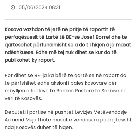
05/06/2024 08:31
Kosova vazhdon të jetë në pritje të raportit të
përfaqësuesit të Lartë të BE-së Josef Borrel dhe të
qartësohet përfundimisht se a do t’i hiqen a jo masat
ndëshkuese. Edhe më tej nuk dihet se kur do të
publikohet ky raport.
Por dihet se BE-ja ka bërë të qartë se në raport do
të përfshihet edhe aksioni i palës kosovare për
mbylljen e filialeve të Bankës Postare të Serbisë në
veri të Kosovës.
Deputeti i partisë në pushtet Lëvizjes Vetëvendosje
Armend Muja thotë masat e vendosura padrejtësisht
ndaj Kosovës duhet të hiqen.