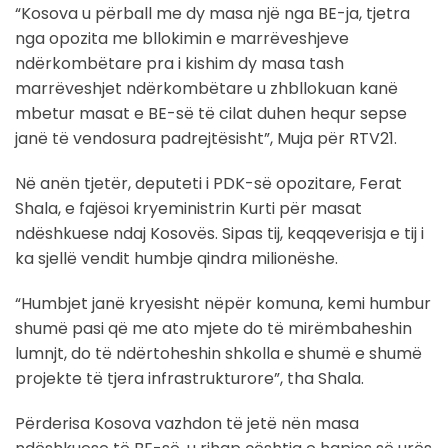
“Kosova u përball me dy masa një nga BE-ja, tjetra
nga opozita me bllokimin e marrëveshjeve
ndërkombëtare pra i kishim dy masa tash
marrëveshjet ndërkombëtare u zhbllokuan kanë
mbetur masat e BE-së të cilat duhen hequr sepse
janë të vendosura padrejtësisht”, Muja për RTV21.
Në anën tjetër, deputeti i PDK-së opozitare, Ferat
Shala, e fajësoi kryeministrin Kurti për masat
ndëshkuese ndaj Kosovës. Sipas tij, keqqeverisja e tij i
ka sjellë vendit humbje qindra milionëshe.
“Humbjet janë kryesisht nëpër komuna, kemi humbur
shumë pasi që me ato mjete do të mirëmbaheshin
lumnjt, do të ndërtoheshin shkolla e shumë e shumë
projekte të tjera infrastrukturore”, tha Shala.
Përderisa Kosova vazhdon të jetë nën masa