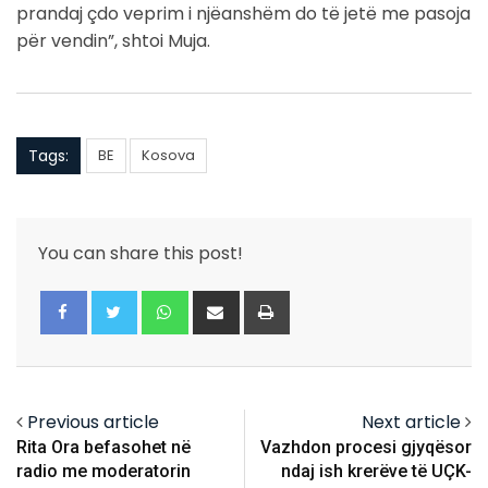
prandaj çdo veprim i njëanshëm do të jetë me pasoja
për vendin”, shtoi Muja.
Tags:
BE
Kosova
You can share this post!
Whatsapp
Share
Print
via
Email
Previous article
Next article
Rita Ora befasohet në
Vazhdon procesi gjyqësor
radio me moderatorin
ndaj ish krerëve të UÇK-