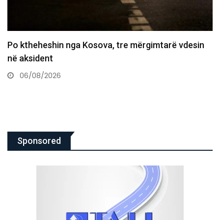
Policia konfirmon ekstradimin e Dukagjin Nikollajt
nga Spanja, i dyshuar…
06/08/2026
Sponsored