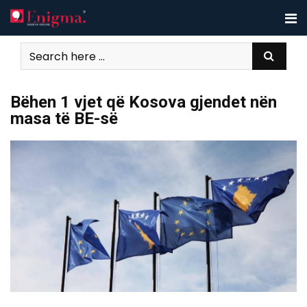
Skip
to
content
Bëhen 1 vjet që Kosova gjendet nën
masa të BE-së