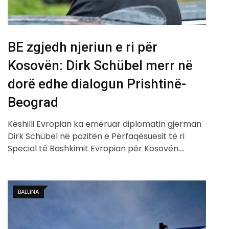
BE zgjedh njeriun e ri për
Kosovën: Dirk Schübel merr në
dorë edhe dialogun Prishtinë-
Beograd
Këshilli Evropian ka emëruar diplomatin gjerman
Dirk Schübel në pozitën e Përfaqësuesit të ri
Special të Bashkimit Evropian për Kosovën.…
BALLINA