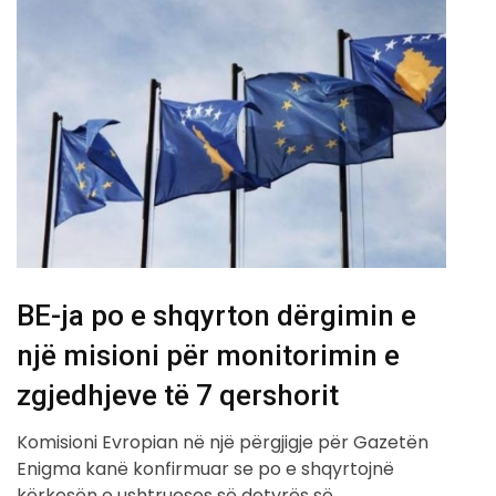
BE-ja po e shqyrton dërgimin e
një misioni për monitorimin e
zgjedhjeve të 7 qershorit
Komisioni Evropian në një përgjigje për Gazetën
Enigma kanë konfirmuar se po e shqyrtojnë
kërkesën e ushtrueses së detyrës së…