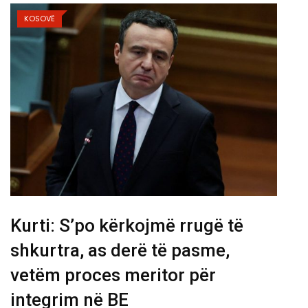
KOSOVË
Kurti: S’po kërkojmë rrugë të
shkurtra, as derë të pasme,
vetëm proces meritor për
integrim në BE