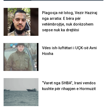
Plagosja në Istog, Vezir Haziraj
nga arratia: E bëra për
vetëmbrojtje, nuk dorëzohem
sepse nuk ka drejtësi
Vdes ish-luftëtari i UÇK-së Avni
Hoxha
“Varet nga SHBA”, Irani vendos
kushte për rihapjen e Hormuzit