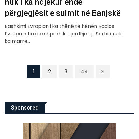
nuk i ka ndjekur ende
përgjegjësit e sulmit në Banjskë
Bashkimi Evropian i ka thënë të hënën Radios
Evropa e Lirë se shpreh keqardhje që Serbia nuk i
ka marrë…
1
2
3
44
Sponsored