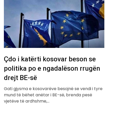
​Çdo i katërti kosovar beson se
politika po e ngadalëson rrugën
drejt BE-së
Gati gjysma e kosovarëve besojnë se vendi i tyre
mund të bëhet anëtar i BE-së, brenda pesë
vjetëve të ardhshme,…