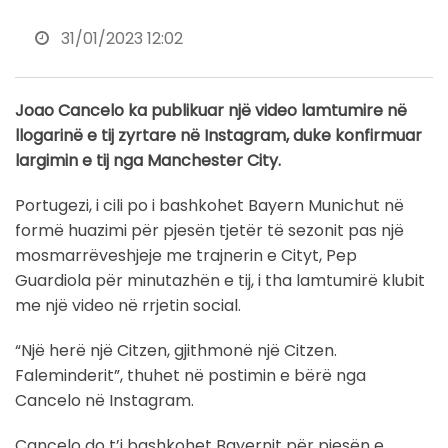
31/01/2023 12:02
Joao Cancelo ka publikuar një video lamtumire në
llogarinë e tij zyrtare në Instagram, duke konfirmuar
largimin e tij nga Manchester City.
Portugezi, i cili po i bashkohet Bayern Munichut në
formë huazimi për pjesën tjetër të sezonit pas një
mosmarrëveshjeje me trajnerin e Cityt, Pep
Guardiola për minutazhën e tij, i tha lamtumirë klubit
me një video në rrjetin social.
“Një herë një Citzen, gjithmonë një Citzen.
Faleminderit”, thuhet në postimin e bërë nga
Cancelo në Instagram.
Cancelo do t’i bashkohet Bayernit për pjesën e