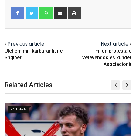
Whatsapp
Share
Print
via
Email
Previous article
Next article
Ulet çmimi i karburantit në
Fillon protesta e
Shqipëri
Vetëvendosjes kundër
Asociacionit
Related Articles
BALLINA 5