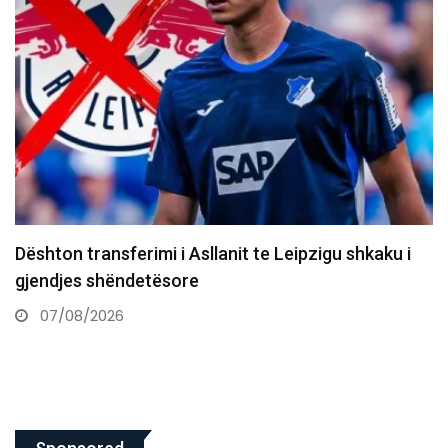
10 vjet nga e arta historike e Majlinda Kelmendit
në…
07/08/2026