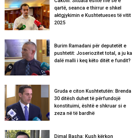
Cakolli: Situata është më se e
qartë, seanca e thirrur e shkel
aktgjykimin e Kushtetueses të vitit
2025
Burim Ramadani për deputetët e
pushtetit: Joseriozitet total, a ju ka
dalë malli i keq këto ditët e fundit?
Gruda e citon Kushtetutën: Brenda
30 ditësh duhet të përfundojë
konstituimi, është e shkruar si e
zeza në të bardhë
Dimal Basha: Kush kërkon