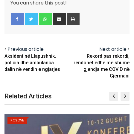
You can share this post!
Whatsapp
Share
Print
via
Email
Previous article
Next article
Aksident në Llapushnik,
Rekord pas rekordi,
policia dhe ambulanca
rëndohet edhe më shumë
dalin në vendin e ngjarjes
gjendja me COVID në
Gjermani
Related Articles
KOSOVË