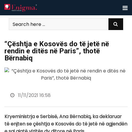
Skip
to
content
“Çështja e Kosovës do të jetë në
rendin e ditës në Paris”, thotë
Bërnabiq
11/11/2021 16:58
Kryeministrja e Serbisë, Ana Bërnabiq, ka deklaruar
të enjten se çështja e Kosovës do të jetë në agjendën
e saj gjatë vizitës dy ditore në Paris.