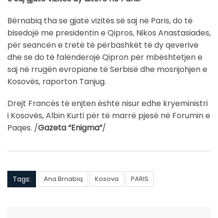
Bërnabiq tha se gjatë vizitës së saj në Paris, do të
bisedojë me presidentin e Qipros, Nikos Anastasiades,
për seancën e tretë të përbashkët të dy qeverive
dhe se do të falënderojë Qipron për mbështetjen e
saj në rrugën evropiane të Serbisë dhe mosnjohjen e
Kosovës, raporton Tanjug.
Drejt Francës të enjten është nisur edhe kryeministri
i Kosovës, Albin Kurti për të marrë pjesë në Forumin e
Paqes. /
Gazeta “Enigma”
/
Tags:
Ana Brnabiq
Kosova
PARIS