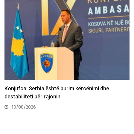
të burim kërcënimi dhe
Ahengu familjar në V
nin
bien pranë dy…
10/08/2026