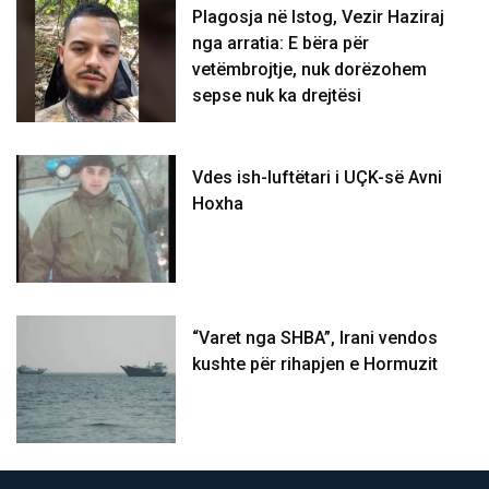
Plagosja në Istog, Vezir Haziraj
nga arratia: E bëra për
vetëmbrojtje, nuk dorëzohem
sepse nuk ka drejtësi
Vdes ish-luftëtari i UÇK-së Avni
Hoxha
“Varet nga SHBA”, Irani vendos
kushte për rihapjen e Hormuzit