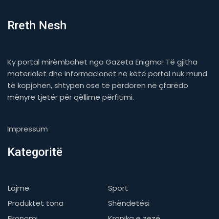
Rreth Nesh
Ky portal mirëmbahet nga Gazeta Enigma! Të gjitha
materialet dhe informacionet në këtë portal nuk mund
të kopjohen, shtypen ose të përdoren në çfarëdo
mënyre tjetër për qëllime përfitimi.
Impressum
Kategoritë
Lajme
Sport
Produktet tona
Shëndetësi
Ekonomi
Kronika e zezë