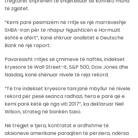
tregtarët shprehen të shqetësuar se konflikti mund
të zgjatet.
“Kemi parë pesimizëm në rritje se një marrëveshje
SHBA-Iran për të rihapur Ngushticën e Hormuzit
është e afërt”, kanë shkruar analistët e Deutsche
Bank në një raport.
Pavarësisht rritjes së çmimeve të naftës, indekset
kryesore të Wall Street-it, S&P 500, Dow Jones dhe
Nasdaq, kanë shënuar nivele të reja rekord.
“Të tre indekset kryesore tani janë mbyllur në nivele
rekord për pesë seanca radhazi, hera e parë që e
kemi parë këtë që nga viti 2017”, ka deklaruar Neil
Wilson, strateg në bankën Saxo.
Në tregjet e tjera, kontratat e ardhshme të
aksioneve amerikane paraqiten të përziera, ndërsa