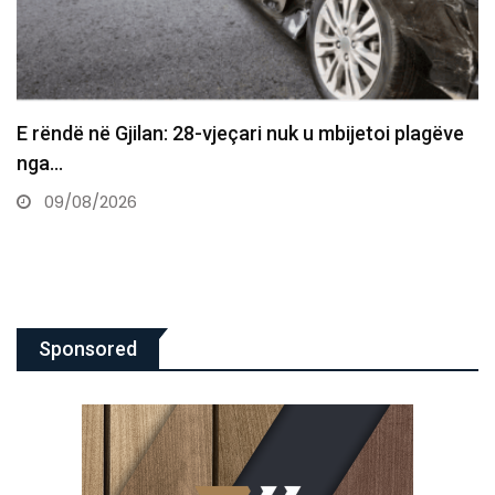
E dhimbshme: Ndahet nga jeta veterani i UÇK-së,
Musli Krasniqi
09/08/2026
Sponsored