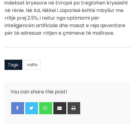
indekset kryesore në Evropë po tregtohen kryesisht
në rënie. Në Azi, Nikkei i Japonisë është mbyllur me
rritje prej 2.5%, i nxitur nga optimizmi për
inteligjencën artificiale dhe masat e reja qeveritare
për të adresuar rritjen e çmimeve të mallrave.
Tags:
nafta
You can share this post!
Whatsapp
Share
Print
via
Email