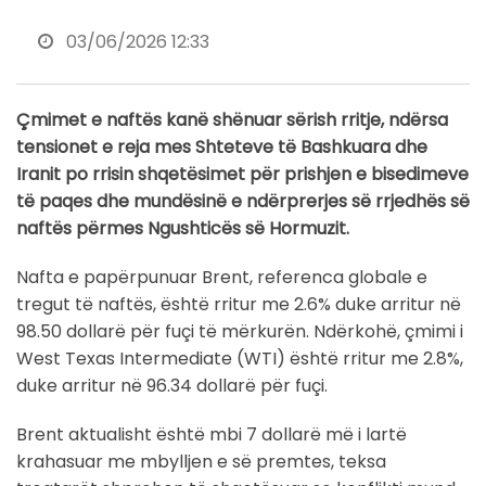
03/06/2026 12:33
Çmimet e naftës kanë shënuar sërish rritje, ndërsa
tensionet e reja mes Shteteve të Bashkuara dhe
Iranit po rrisin shqetësimet për prishjen e bisedimeve
të paqes dhe mundësinë e ndërprerjes së rrjedhës së
naftës përmes Ngushticës së Hormuzit.
Nafta e papërpunuar Brent, referenca globale e
tregut të naftës, është rritur me 2.6% duke arritur në
98.50 dollarë për fuçi të mërkurën. Ndërkohë, çmimi i
West Texas Intermediate (WTI) është rritur me 2.8%,
duke arritur në 96.34 dollarë për fuçi.
Brent aktualisht është mbi 7 dollarë më i lartë
krahasuar me mbylljen e së premtes, teksa