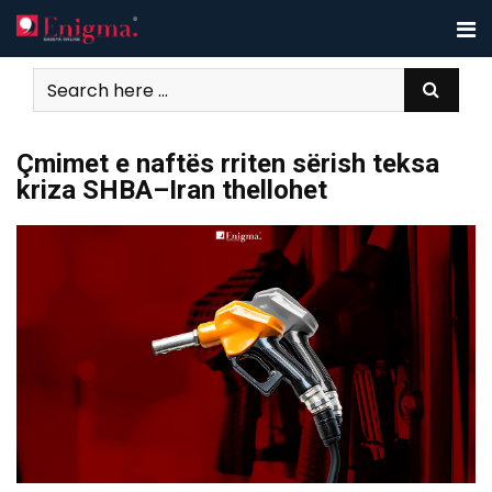
Skip
to
content
Çmimet e naftës rriten sërish teksa
kriza SHBA–Iran thellohet