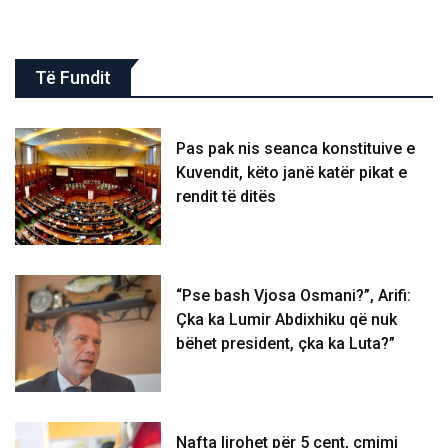
Të Fundit
Pas pak nis seanca konstituive e
Kuvendit, këto janë katër pikat e
rendit të ditës
“Pse bash Vjosa Osmani?”, Arifi:
Çka ka Lumir Abdixhiku që nuk
bëhet president, çka ka Luta?”
Nafta lirohet për 5 cent, çmimi