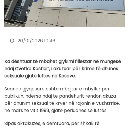
20/01/2026 10:46
Ka dështuar të mbahet gjykimi fillestar në mungesë
ndaj Cvetko Kostiqit, i akuzuar për krime të dhunës
seksuale gjatë luftës në Kosovë.
Seanca gjyqësore është mbajtur e mbyllur për
publikun, ndërsa ndaj të pandehurit rëndon akuza
për dhunim seksual të kryer në rajonin e Vushtrrisë,
në mars të vitit 1998, gjatë periudhës së luftës.
Sipas aktakuzës, e dëmtuara, për shkak të