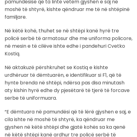
pamundësisë që ta linte vetëm gjyshen e saj në
moshë të shtyrë, kishte qëndruar me të në shtëpinë
familjare.
Në këtë kohë, thuhet se në shtëpi kanë hyrë tre
policë serbë të armatosur dhe me uniforma policore,
në mesin e të cilëve ishte edhe i pandehuri Cvetko
Kostiq.
Në aktakuzë përshkruhet se Kostiq e kishte
urdhëruar të dëmtuarën, e identifikuar si F1, që të
hynte brenda në shtëpi, ndërsa pas disa minutash
aty kishin hyrë edhe dy pjesëtarë të tjerë të forcave
serbe të uniformuara.
“E dëmtuara në pamundësi që të lërë gjyshen e saj, e
cila ishte në moshë të shtyrë, ka qëndruar me
gjyshen në këtë shtëpi dhe gjatë kohës sa ka qenë
në këtë shtëpi kanë ardhur tre policë serbë të