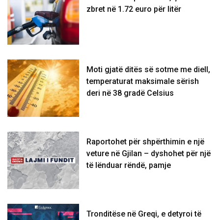
zbret në 1.72 euro për litër
Moti gjatë ditës së sotme me diell,
temperaturat maksimale sërish
deri në 38 gradë Celsius
Raportohet për shpërthimin e një
veture në Gjilan – dyshohet për një
të lënduar rëndë, pamje
Tronditëse në Greqi, e detyroi të