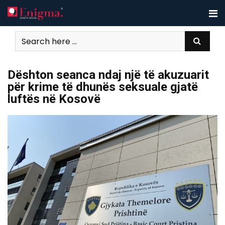
Skip
to
content
Dështon seanca ndaj një të akuzuarit
për krime të dhunës seksuale gjatë
luftës në Kosovë