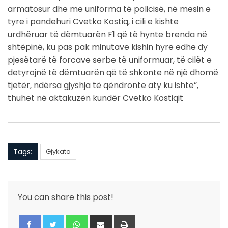
armatosur dhe me uniforma të policisë, në mesin e
tyre i pandehuri Cvetko Kostiq, i cili e kishte
urdhëruar të dëmtuarën F1 që të hynte brenda në
shtëpinë, ku pas pak minutave kishin hyrë edhe dy
pjesëtarë të forcave serbe të uniformuar, të cilët e
detyrojnë të dëmtuarën që të shkonte në një dhomë
tjetër, ndërsa gjyshja të qëndronte aty ku ishte”,
thuhet në aktakuzën kundër Cvetko Kostiqit
Tags:
Gjykata
You can share this post!
Whatsapp
Share
Print