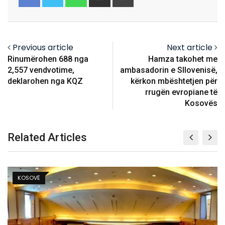
via
Email
Previous article
Next article
Rinumërohen 688 nga
Hamza takohet me
2,557 vendvotime,
ambasadorin e Sllovenisë,
deklarohen nga KQZ
kërkon mbështetjen për
rrugën evropiane të
Kosovës
Related Articles
KOSOVË