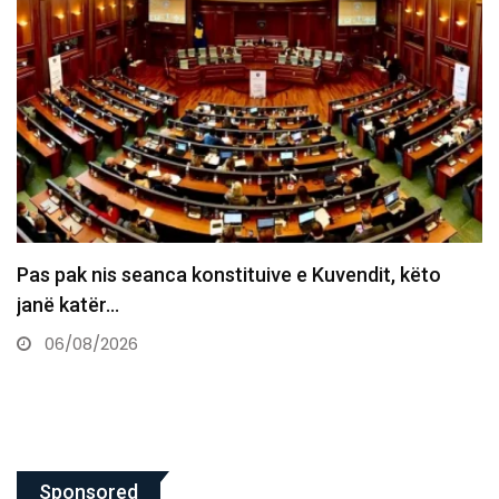
“Pse bash Vjosa Osmani?”, Arifi: Çka ka Lumir
Abdixhiku që…
06/08/2026
Sponsored