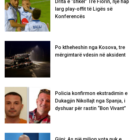
Drita e “shkel” Tre Fiorin, një hap
larg play-offit të Ligës së
Konferencës
Po ktheheshin nga Kosova, tre
mërgimtarë vdesin në aksident
Policia konfirmon ekstradimin e
Dukagjin Nikollajt nga Spanja, i
dyshuar për rastin “Bon Vivant”
Gjini: As një milion vota nuk e