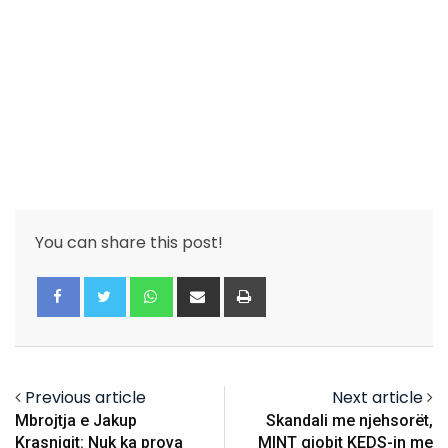
You can share this post!
Whatsapp
Share
Print
via
Email
Previous article
Next article
Mbrojtja e Jakup
Skandali me njehsorët,
Krasniqit: Nuk ka prova
MINT gjobit KEDS-in me