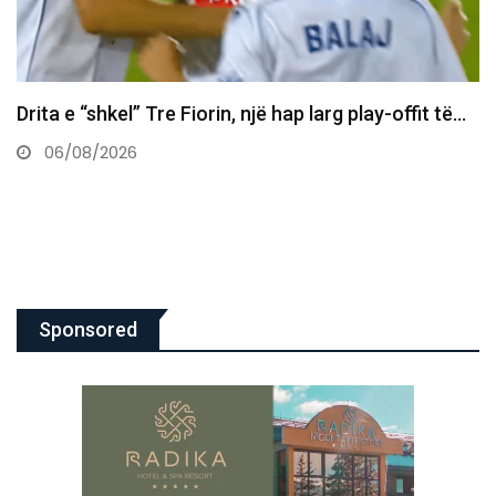
Daut Haradinaj Kurtit: Sa mirë po të sheh kombi në…
06/08/2026
Sponsored