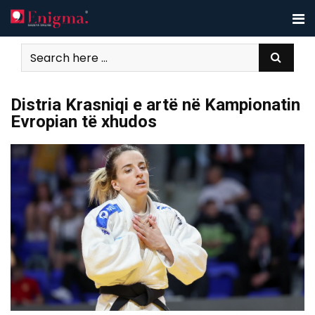
Skip
to
content
Distria Krasniqi e artë në Kampionatin
Evropian të xhudos